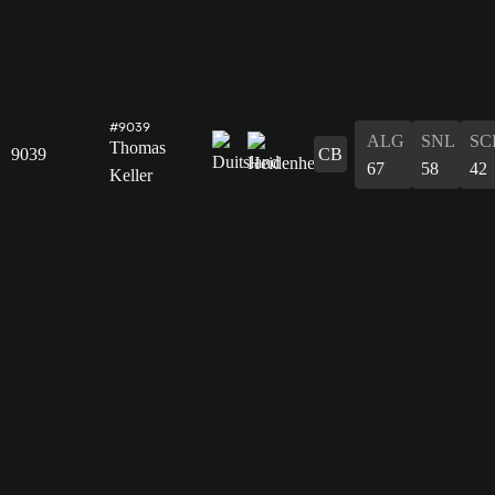
#9039
ALG
SNL
SC
Thomas
9039
CB
67
58
42
Keller