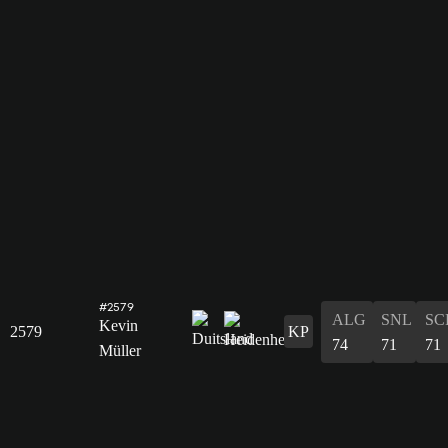
#2579
ALG
SNL
SC
Kevin
2579
KP
74
71
71
Müller