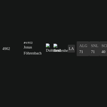
#4902
ALG
SNL
SC
Jonas
4902
LA
71
71
40
Föhrenbach