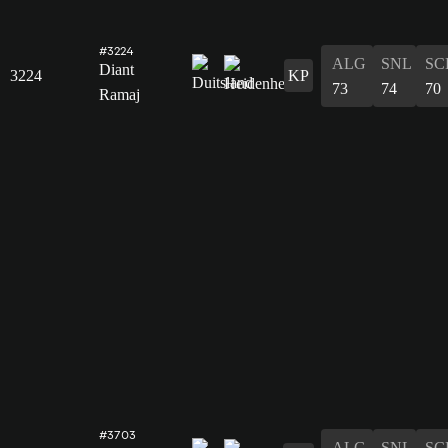
#3224
ALG
SNL
SC
Diant
3224
KP
73
74
70
Ramaj
#3703
ALG
SNL
SC