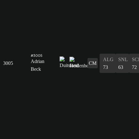
#3005
ALG
SNL
SC
Adrian
3005
CM
73
63
72
Beck