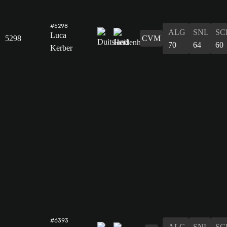
#5298
ALG
SNL
SC
Luca
5298
CVM
70
64
60
Kerber
#6393
ALG
SNL
SC