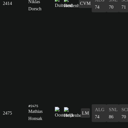
Niklas
2414
CVM
74
70
71
Dorsch
#2475
ALG
SNL
SC
Mathias
2475
LM
74
86
70
Honsak