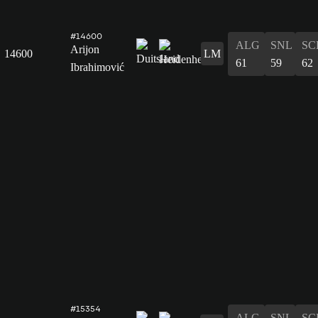
#14600
ALG
SNL
SC
Arijon
14600
LM
61
59
62
Ibrahimović
#15354
ALG
SNL
SC