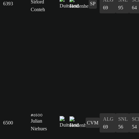
Sirlord
6393
SP
69
95
64
Conteh
#6500
ALG
SNL
SC
Julian
6500
CVM
69
56
54
Niehues