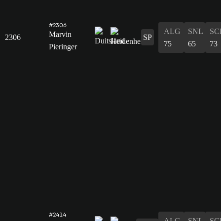
#2306
ALG
SNL
SC
Marvin
2306
SP
75
65
73
Pieringer
#2414
ALG
SNL
SC