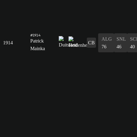
#1914
ALG
SNL
SC
Patrick
1914
CB
76
46
40
Mainka