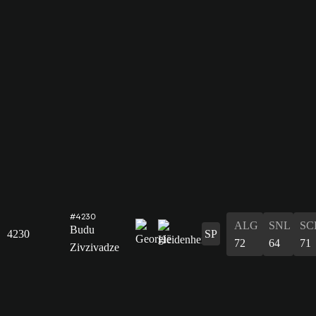
#4230
ALG
SNL
SC
Budu
4230
SP
72
64
71
Zivzivadze