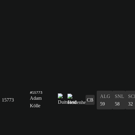
#15773
ALG
SNL
SC
Adam
15773
CB
59
58
32
Kölle