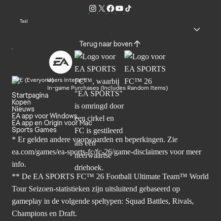
Taal
Terug naar boven
Users Interact
In-game Purchases (Includes Random Items)
Startpagina
Kopen
Nieuws
EA app voor Windows
EA app en Origin voor Mac
Sports Games
* Er gelden andere voorwaarden en beperkingen. Zie
ea.com/games/ea-sports-fc/fc-26/game-disclaimers
voor meer
info.
** De EA SPORTS FC™ 26 Football Ultimate Team™ World
Tour Seizoen-statistieken zijn uitsluitend gebaseerd op
gameplay in de volgende speltypen: Squad Battles, Rivals,
Champions en Draft.