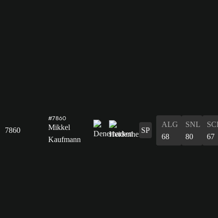
#7860
ALG
SNL
SC
Mikkel
7860
SP
68
80
67
Kaufmann