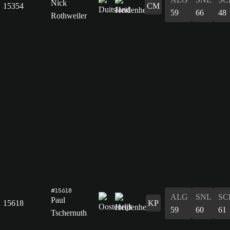
Nick
15354
CM
59
66
48
Rothweiler
#15618
ALG
SNL
SC
Paul
15618
KP
59
60
61
Tschernuth