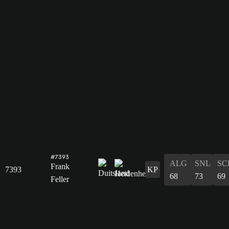
#7393
ALG
SNL
SC
Frank
7393
KP
68
73
69
Feller