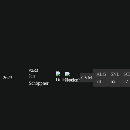
#2623
ALG
SNL
SC
Jan
2623
CVM
74
65
57
Schöppner