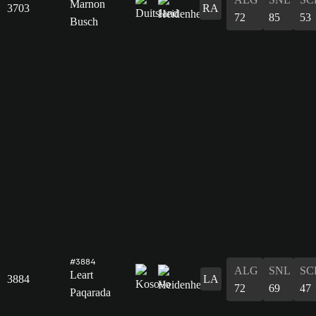
Marnon
3703
RA
72
85
53
Busch
#3884
ALG
SNL
SC
Leart
3884
LA
72
69
47
Paqarada