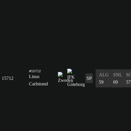
#15712
ALG
SNL
S
Linus
15712
SP
59
69
57
Carlstrand