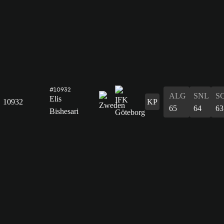
#10932
ALG
SNL
S
Elis
10932
KP
65
64
63
Bishesari