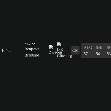
#16405
ALG
SNL
S
Benjamin
16405
CM
57
54
53
Brantlind