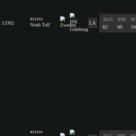
ALG
SNL
S
#13392
13392
LA
Noah Tolf
62
69
54
#13595
ALG
SNL
S