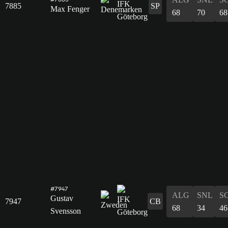
7885
SP
Max Fenger
68
70
68
#7947
ALG
SNL
S
Gustav
7947
CB
68
34
46
Svensson