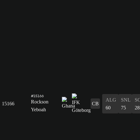
#15166
ALG
SNL
S
Rockson
15166
CB
60
75
28
Yeboah