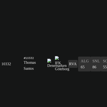
#10332
ALG
SNL
S
Thomas
10332
RVA
65
86
55
Santos