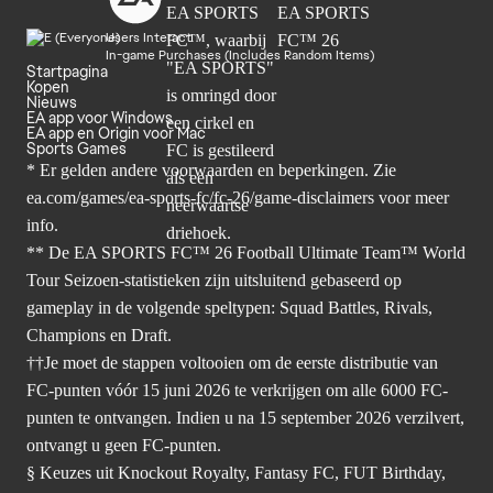
Users Interact
In-game Purchases (Includes Random Items)
Startpagina
Kopen
Nieuws
EA app voor Windows
EA app en Origin voor Mac
Sports Games
* Er gelden andere voorwaarden en beperkingen. Zie
ea.com/games/ea-sports-fc/fc-26/game-disclaimers
voor meer
info.
** De EA SPORTS FC™ 26 Football Ultimate Team™ World
Tour Seizoen-statistieken zijn uitsluitend gebaseerd op
gameplay in de volgende speltypen: Squad Battles, Rivals,
Champions en Draft.
††Je moet de stappen voltooien om de eerste distributie van
FC-punten vóór 15 juni 2026 te verkrijgen om alle 6000 FC-
punten te ontvangen. Indien u na 15 september 2026 verzilvert,
ontvangt u geen FC-punten.
§ Keuzes uit Knockout Royalty, Fantasy FC, FUT Birthday,