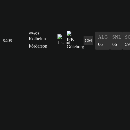
#9409
ALG
SNL
S
Kolbeinn
9409
CM
66
66
59
Þórðarson