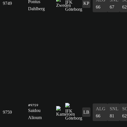
Pontus
9749
KP
66
67
62
Dahlberg
#9759
ALG
SNL
S
Saidou
9759
LB
66
81
62
Alioum