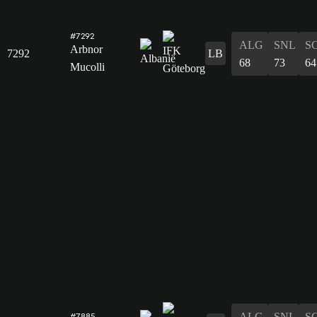
#7292
ALG
SNL
S
Arbnor
7292
LB
68
73
64
Mucolli
ALG
SNL
S
#7885