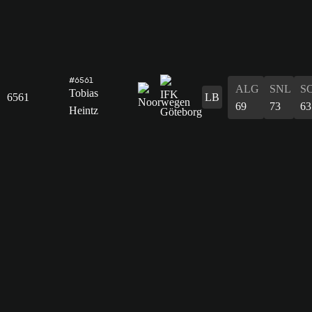
#6561
ALG
SNL
S
Tobias
6561
LB
69
73
63
Heintz