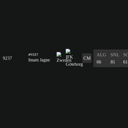
ALG
SNL
S
#9237
9237
CM
Imam Jagne
66
81
61