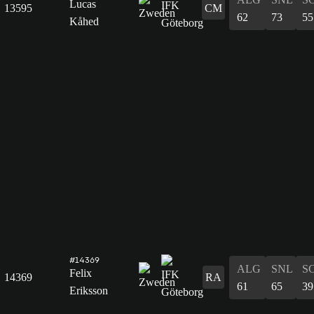
Lucas
13595
CM
62
73
55
Kåhed
#14369
ALG
SNL
S
Felix
14369
RA
61
65
39
Eriksson