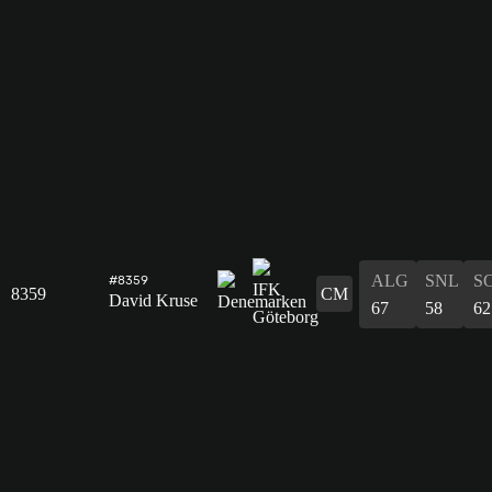
ALG
SNL
S
#8359
8359
CM
David Kruse
67
58
62