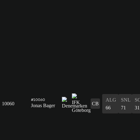
ALG
SNL
S
#10060
10060
CB
Jonas Bager
66
71
31