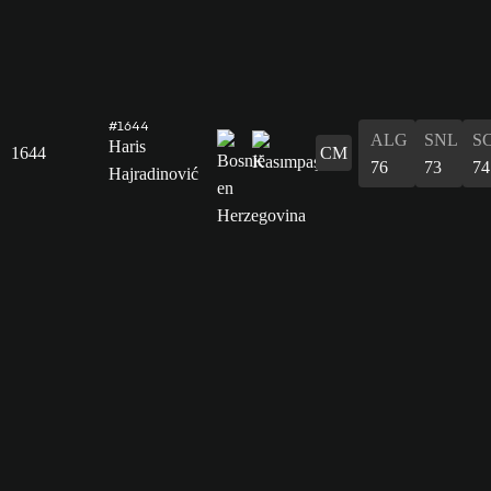
#1644
ALG
SNL
S
Haris
1644
CM
76
73
74
Hajradinović