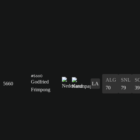
#5660
ALG
SNL
S
Godfried
5660
LA
70
79
39
Frimpong