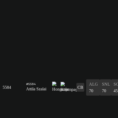
ALG
SNL
S
#5584
5584
CB
Attila Szalai
70
70
45