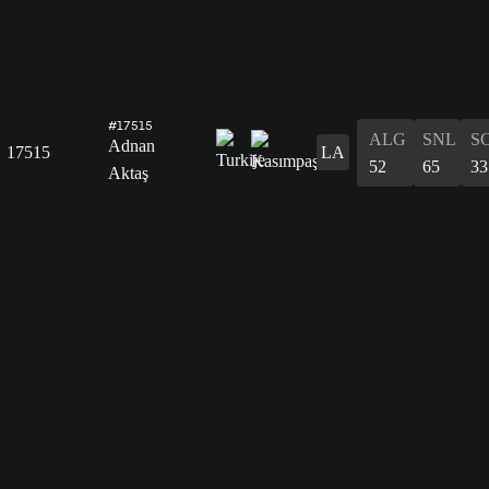
#17515
ALG
SNL
S
Adnan
17515
LA
52
65
33
Aktaş