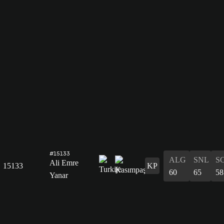
#15133
ALG
SNL
S
Ali Emre
15133
KP
60
65
58
Yanar