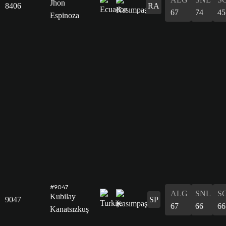
Jhon
8406
RA
67
74
45
Espinoza
#9047
ALG
SNL
S
Kubilay
9047
SP
67
66
66
Kanatsızkuş