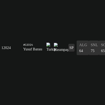
ALG
SNL
S
#12024
12024
SP
Yusuf Barası
64
75
65