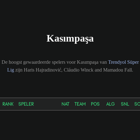
Kasımpaşa
De hoogst gewaardeerde spelers voor Kasımpaşa van
Trendyol Süper
Lig
zijn Haris Hajradinović, Cláudio Winck and Mamadou Fall.
RANK
SPELER
NAT
TEAM
POS
ALG
SNL
S