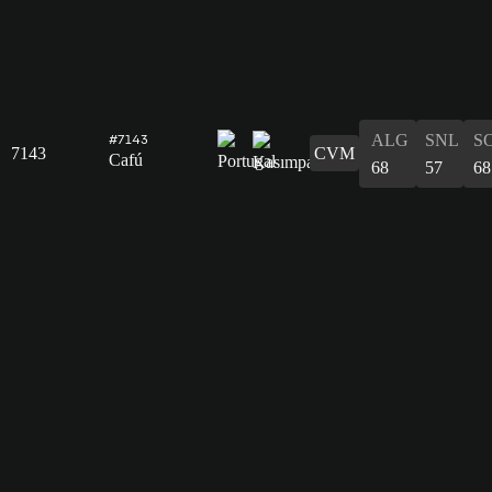
ALG
SNL
S
#7143
7143
CVM
Cafú
68
57
68