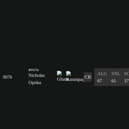
#9076
ALG
SNL
S
Nicholas
9076
CB
67
61
37
Opoku