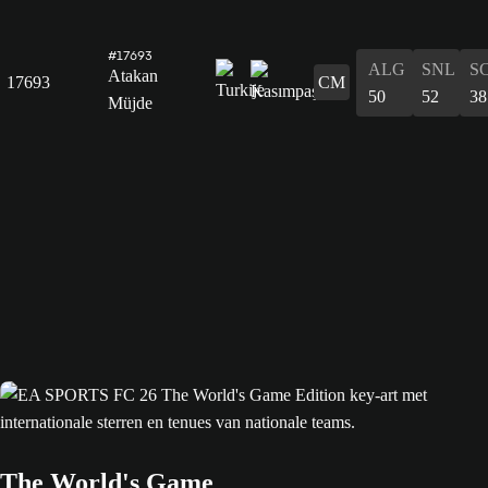
#17693
ALG
SNL
S
Atakan
17693
CM
50
52
38
Müjde
The World's Game