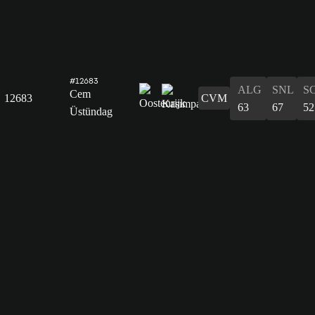
#12683
ALG
SNL
S
Cem
12683
CVM
63
67
52
Üstündag