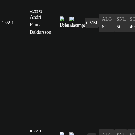
#13591
Andri
ALG
SNL
S
13591
CVM
Fannar
62
50
49
Baldursson
#13610
ALG
SNL
S