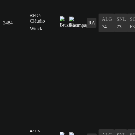
#2484
ALG
SNL
S
Cláudio
2484
RA
74
73
63
Winck
#3115
ALG
SNL
S