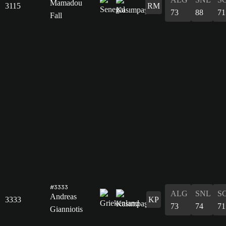
Mamadou
3115
RM
73
88
71
Fall
#3333
ALG
SNL
S
Andreas
3333
KP
73
74
71
Gianniotis