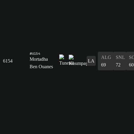
#6154
ALG
SNL
S
Mortadha
6154
LA
69
72
60
Ben Ouanes