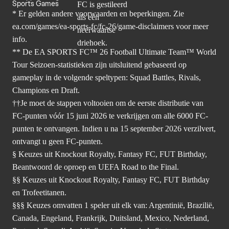
Sports Games
* Er gelden andere voorwaarden en beperkingen. Zie
ea.com/games/ea-sports-fc/fc-26/game-disclaimers
voor meer
info.
** De EA SPORTS FC™ 26 Football Ultimate Team™ World
Tour Seizoen-statistieken zijn uitsluitend gebaseerd op
gameplay in de volgende speltypen: Squad Battles, Rivals,
Champions en Draft.
††Je moet de stappen voltooien om de eerste distributie van
FC-punten vóór 15 juni 2026 te verkrijgen om alle 6000 FC-
punten te ontvangen. Indien u na 15 september 2026 verzilvert,
ontvangt u geen FC-punten.
§ Keuzes uit Knockout Royalty, Fantasy FC, FUT Birthday,
Beantwoord de oproep en UEFA Road to the Final.
§§ Keuzes uit Knockout Royalty, Fantasy FC, FUT Birthday
en Trofeetitanen.
§§§ Keuzes omvatten 1 speler uit elk van: Argentinië, Brazilië,
Canada, Engeland, Frankrijk, Duitsland, Mexico, Nederland,