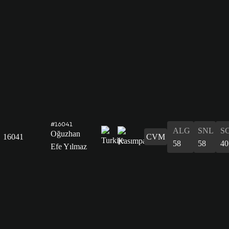
#16041
ALG
SNL
S
Oğuzhan
16041
CVM
58
58
40
Efe Yılmaz