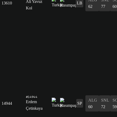
Ali Yavuz
13610
LB
62
77
60
Kol
#14944
ALG
SNL
S
Erdem
14944
SP
60
72
59
Çetinkaya