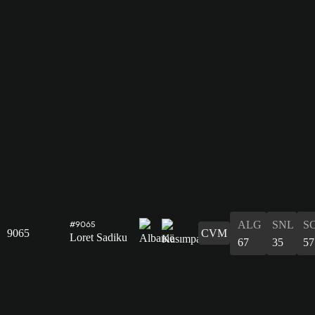
ALG
SNL
S
#9065
9065
CVM
Loret Sadiku
67
35
57