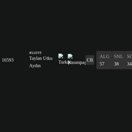
#16593
ALG
SNL
S
Taylan Utku
16593
CB
57
38
34
Aydın