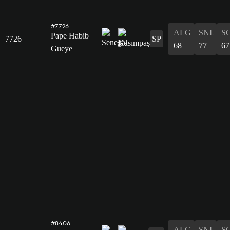
#7726
ALG
SNL
S
Pape Habib
7726
SP
68
77
67
Gueye
#8406
ALG
SNL
S