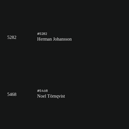
#5282
5282
Herman Johansson
#5468
5468
Noel Törnqvist