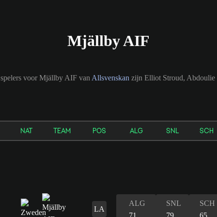
Mjällby AIF
spelers voor Mjällby AIF van
Allsvenskan
zijn Elliot Stroud, Abdouli
NAT
TEAM
POS
ALG
SNL
SCH
ALG
SNL
SCH
LA
71
79
65