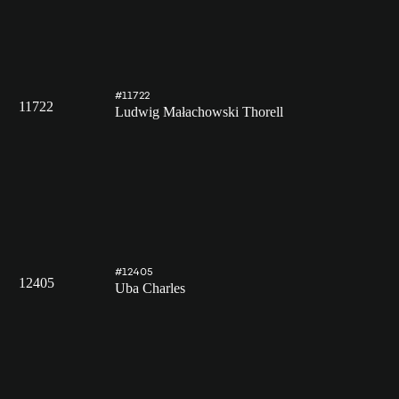
#11722
11722
Ludwig Małachowski Thorell
#12405
12405
Uba Charles