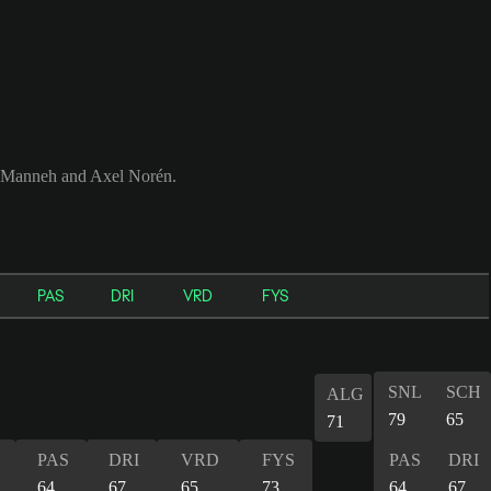
e Manneh and Axel Norén.
PAS
DRI
VRD
FYS
SNL
SCH
ALG
79
65
71
PAS
DRI
VRD
FYS
PAS
DRI
64
67
65
73
64
67