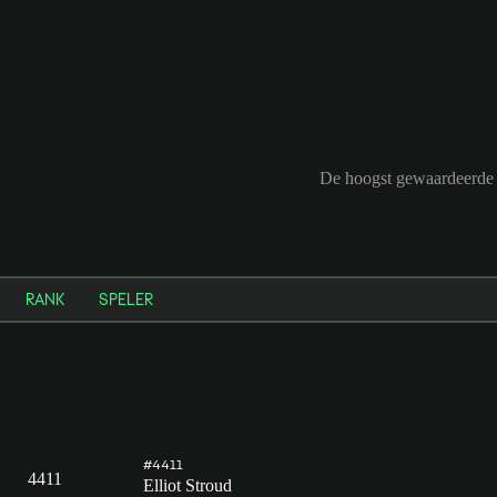
De hoogst gewaardeerde 
RANK
SPELER
#4411
4411
Elliot Stroud