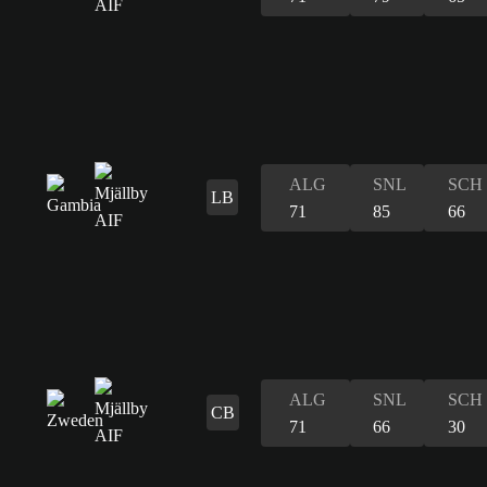
ALG
SNL
SCH
LB
71
85
66
ALG
SNL
SCH
CB
71
66
30