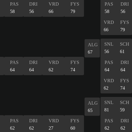
PAS
DRI
VRD
FYS
PAS
DRI
58
56
66
79
58
56
VRD
FYS
66
79
SNL
SCH
ALG
56
61
67
PAS
DRI
VRD
FYS
PAS
DRI
64
64
62
74
64
64
VRD
FYS
62
74
SNL
SCH
ALG
81
59
65
PAS
DRI
VRD
FYS
PAS
DRI
62
62
27
60
62
62