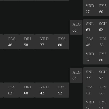
VRD
FYS
27
60
SNL
SCH
ALG
63
62
65
PAS
DRI
VRD
FYS
PAS
DRI
46
58
37
80
46
58
VRD
FYS
37
80
SNL
SCH
ALG
77
57
64
PAS
DRI
VRD
FYS
PAS
DRI
62
68
42
52
62
68
VRD
FYS
42
52