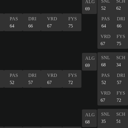
SNL
SCH
ALG
52
62
69
PAS
DRI
VRD
FYS
PAS
DRI
64
66
67
75
64
66
VRD
FYS
67
75
SNL
SCH
ALG
68
34
69
PAS
DRI
VRD
FYS
PAS
DRI
52
57
67
72
52
57
VRD
FYS
67
72
SNL
SCH
ALG
35
51
68