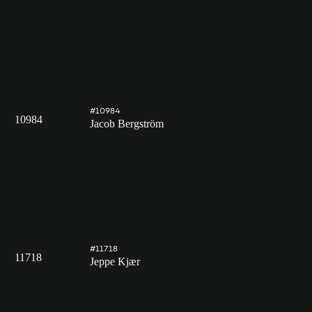
#10984
10984
Jacob Bergström
#11718
11718
Jeppe Kjær