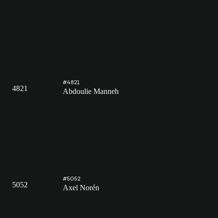
#4821
4821
Abdoulie Manneh
#5052
5052
Axel Norén