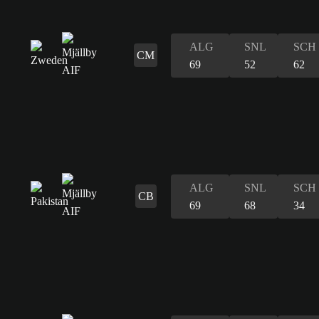
ALG
SNL
SCH
CM
69
52
62
ALG
SNL
SCH
CB
69
68
34