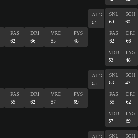
SNL
SCH
ALG
69
60
64
PAS
DRI
VRD
FYS
PAS
DRI
62
66
53
48
62
66
VRD
FYS
53
48
SNL
SCH
ALG
83
47
63
PAS
DRI
VRD
FYS
PAS
DRI
55
62
57
69
55
62
VRD
FYS
57
69
SNL
SCH
ALG