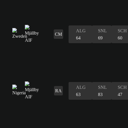
ALG
SNL
SCH
CM
64
69
60
ALG
SNL
SCH
RA
63
83
47