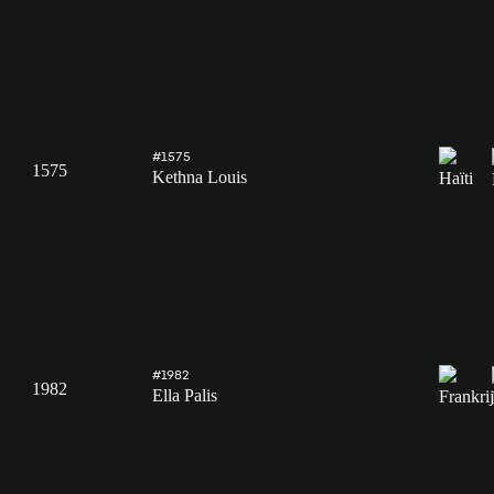
#1575
1575
Kethna Louis
#1982
1982
Ella Palis