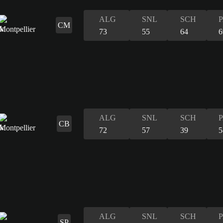
ALG
SNL
SCH
CM
73
55
64
6
ALG
SNL
SCH
CB
72
57
39
5
ALG
SNL
SCH
SP