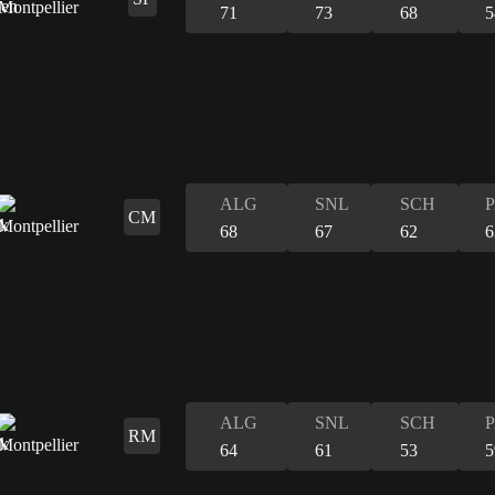
71
73
68
5
ALG
SNL
SCH
CM
68
67
62
6
ALG
SNL
SCH
RM
64
61
53
5