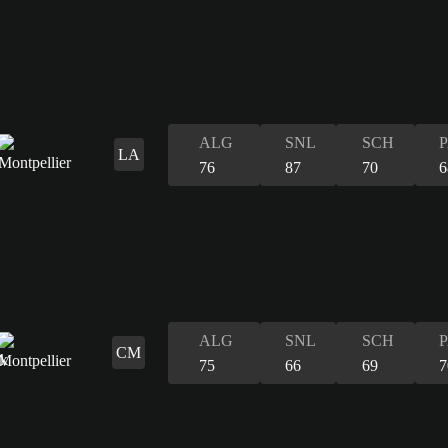
ALG
SNL
SCH
LA
76
87
70
6
ALG
SNL
SCH
CM
75
66
69
7