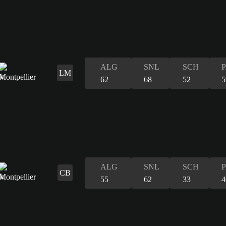
ALG
SNL
SCH
LM
62
68
52
5
ALG
SNL
SCH
CB
55
62
33
4