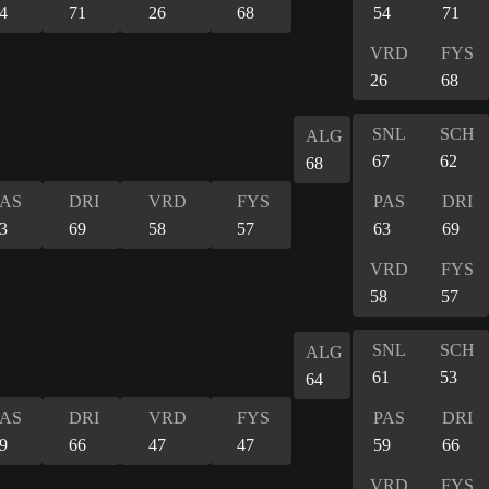
4
71
26
68
54
71
VRD
FYS
26
68
SNL
SCH
ALG
67
62
68
PAS
DRI
VRD
FYS
PAS
DRI
3
69
58
57
63
69
VRD
FYS
58
57
SNL
SCH
ALG
61
53
64
PAS
DRI
VRD
FYS
PAS
DRI
9
66
47
47
59
66
VRD
FYS