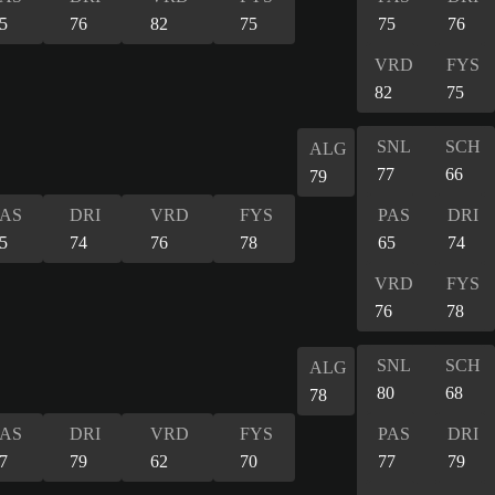
5
76
82
75
75
76
VRD
FYS
82
75
SNL
SCH
ALG
77
66
79
PAS
DRI
VRD
FYS
PAS
DRI
5
74
76
78
65
74
VRD
FYS
76
78
SNL
SCH
ALG
80
68
78
PAS
DRI
VRD
FYS
PAS
DRI
7
79
62
70
77
79