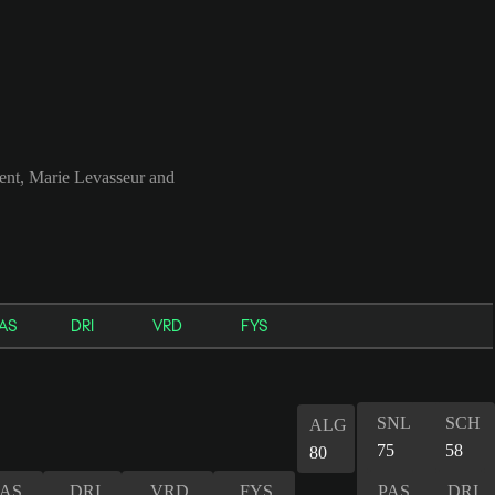
ent, Marie Levasseur and
AS
DRI
VRD
FYS
SNL
SCH
ALG
75
58
80
PAS
DRI
VRD
FYS
PAS
DRI