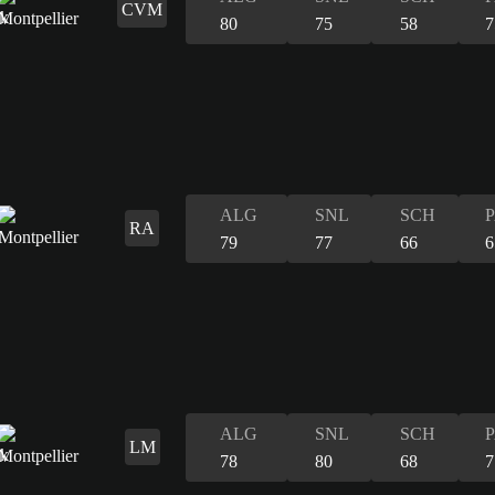
CVM
80
75
58
7
ALG
SNL
SCH
RA
79
77
66
6
ALG
SNL
SCH
LM
78
80
68
7