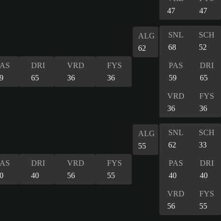
47
47
SNL
SCH
ALG
68
52
62
PAS
DRI
VRD
FYS
PAS
DRI
9
65
36
36
59
65
VRD
FYS
36
36
SNL
SCH
ALG
62
33
55
PAS
DRI
VRD
FYS
PAS
DRI
0
40
56
55
40
40
VRD
FYS
56
55