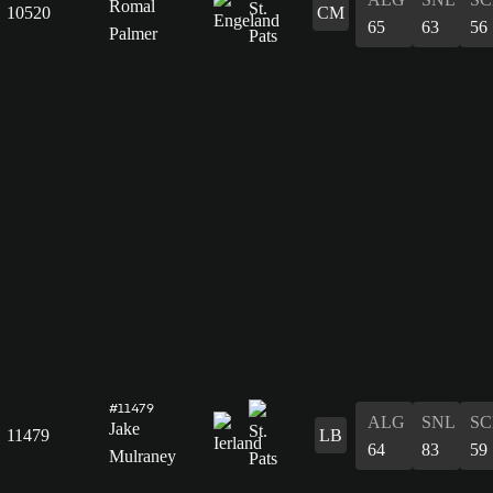
Romal
10520
CM
65
63
56
Palmer
#11479
ALG
SNL
SC
Jake
11479
LB
64
83
59
Mulraney