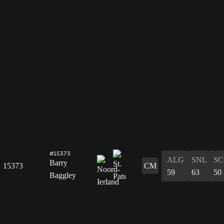
#15373
ALG
SNL
SC
Barry
15373
CM
59
63
50
Baggley