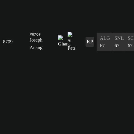
#8709
ALG
SNL
SC
Joseph
8709
KP
67
67
67
Anang