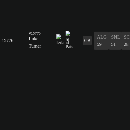
#15776
ALG
SNL
SC
Luke
15776
CB
59
51
28
Turner