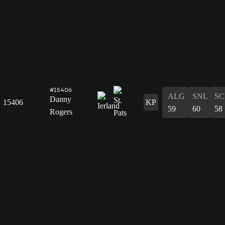
#15406
ALG
SNL
SC
Danny
15406
KP
59
60
58
Rogers