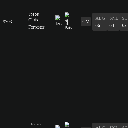
#9303
ALG
SNL
SC
Chris
9303
CM
66
63
62
Forrester
#10520
ALG
SNL
SC