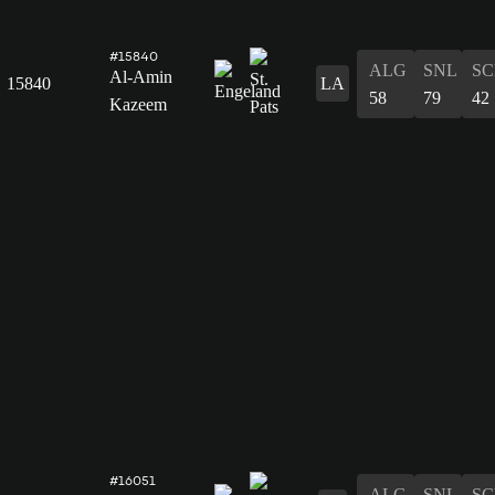
#15840
ALG
SNL
SC
Al-Amin
15840
LA
58
79
42
Kazeem
#16051
ALG
SNL
SC