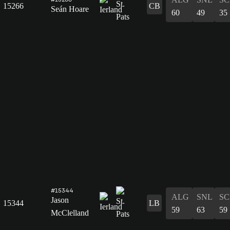
15266
CB
Seán Hoare
60
49
35
#15344
ALG
SNL
SC
Jason
15344
LB
59
63
59
McClelland