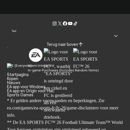
Taal
Terug naar boven
Users Interact
In-game Purchases (Includes Random Items)
Startpagina
Kopen
Nieuws
EA app voor Windows
EA app en Origin voor Mac
Sports Games
* Er gelden andere voorwaarden en beperkingen. Zie
ea.com/games/ea-sports-fc/fc-26/game-disclaimers
voor meer
info.
** De EA SPORTS FC™ 26 Football Ultimate Team™ World
Tour Seizoen-statistieken zijn uitsluitend gebaseerd op