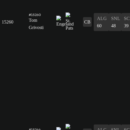
#15260
ALG
SNL
SC
Tom
15260
CB
60
48
39
Grivosti
ALG
SNL
SC
#15266