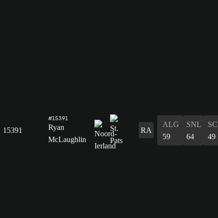
#15391
ALG
SNL
SC
Ryan
15391
RA
59
64
49
McLaughlin