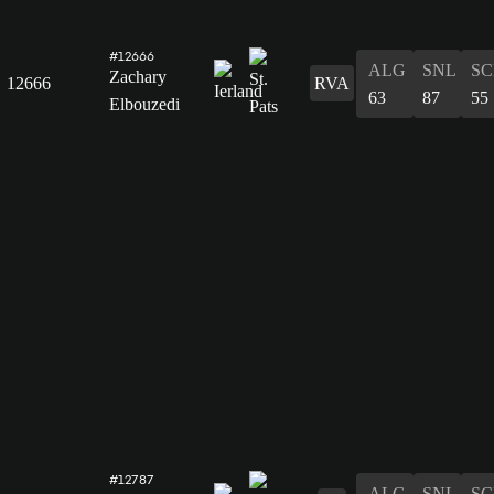
#12666
ALG
SNL
SC
Zachary
12666
RVA
63
87
55
Elbouzedi
#12787
ALG
SNL
SC