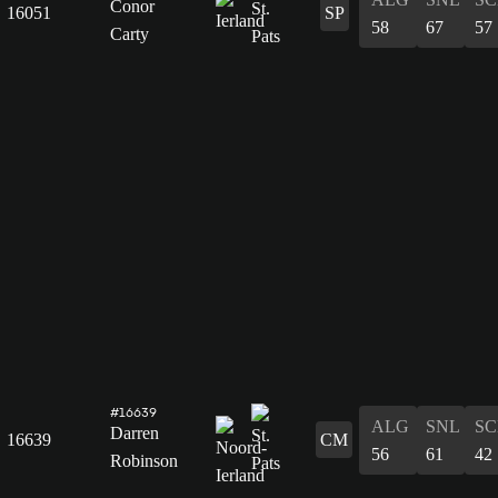
Conor
16051
SP
58
67
57
Carty
#16639
ALG
SNL
SC
Darren
16639
CM
56
61
42
Robinson