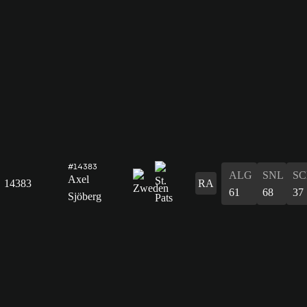
#14383
ALG
SNL
SC
Axel
14383
RA
61
68
37
Sjöberg