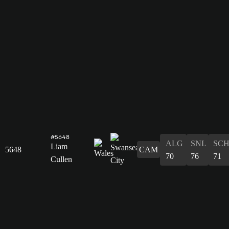
#5648
ALG
SNL
SC
Liam
5648
CAM
70
76
71
Cullen