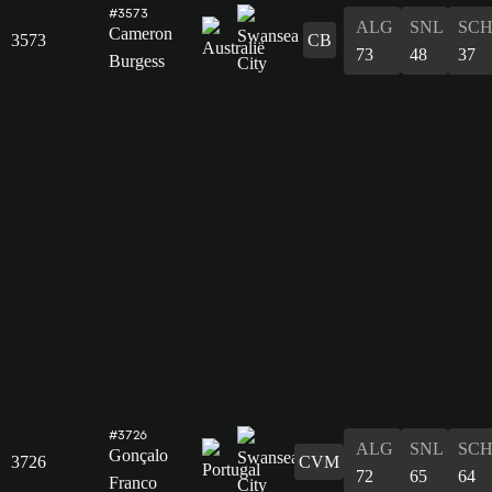
#3573
ALG
SNL
SC
Cameron
3573
CB
73
48
37
Burgess
#3726
ALG
SNL
SC
Gonçalo
3726
CVM
72
65
64
Franco