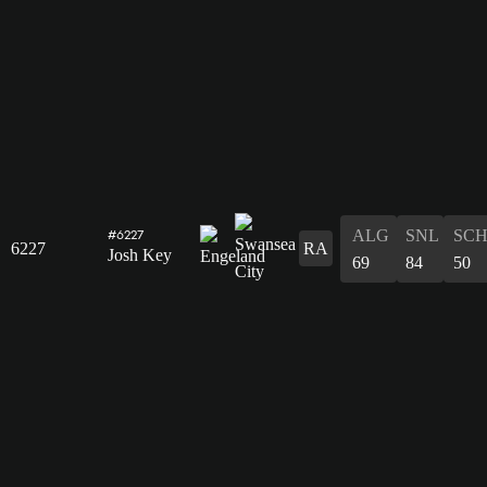
ALG
SNL
SC
#6227
6227
RA
Josh Key
69
84
50