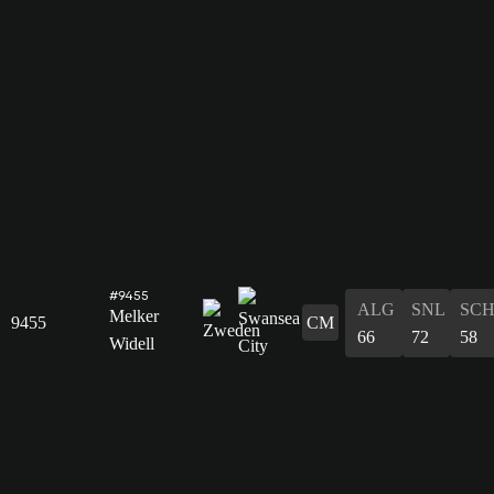
#9455
ALG
SNL
SC
Melker
9455
CM
66
72
58
Widell