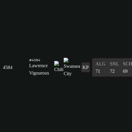
#4584
ALG
SNL
SC
Lawrence
4584
KP
71
72
69
Vigouroux