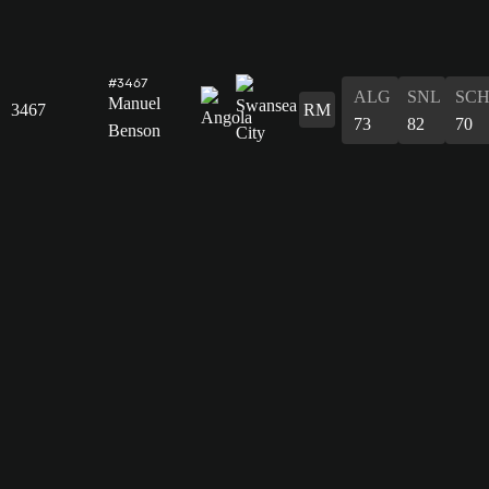
#3467
ALG
SNL
SC
Manuel
3467
RM
73
82
70
Benson