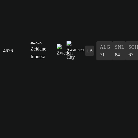
#4676
ALG
SNL
SC
Zeidane
4676
LB
71
84
67
Inoussa