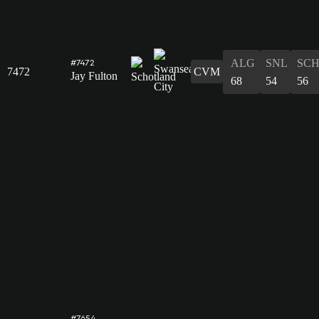
ALG
SNL
SC
#7472
7472
CVM
Jay Fulton
68
54
56
#7654