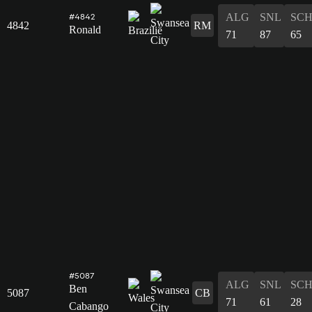
ALG
SNL
SC
#4842
4842
RM
Ronald
71
87
65
#5087
ALG
SNL
SC
Ben
5087
CB
71
61
28
Cabango