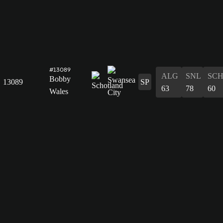
#13089
ALG
SNL
SC
Bobby
13089
SP
63
78
60
Wales