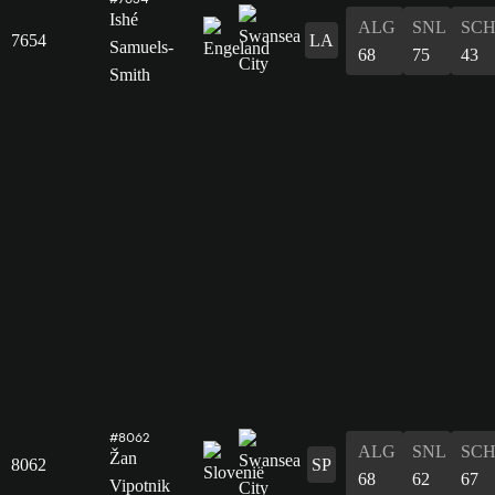
Ishé
ALG
SNL
SC
7654
LA
Samuels-
68
75
43
Smith
#8062
ALG
SNL
SC
Žan
8062
SP
68
62
67
Vipotnik