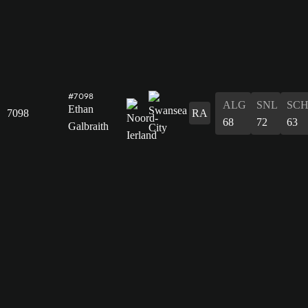
#7098
ALG
SNL
SC
Ethan
7098
RA
68
72
63
Galbraith