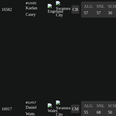
#16582
ALG
SNL
SC
Kaelan
16582
CB
57
57
30
Casey
#16917
ALG
SNL
SC
Daniel
16917
CM
55
68
50
Watts