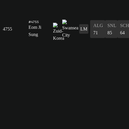
#4755
ALG
SNL
SC
Eom Ji
4755
LM
71
85
64
Sung