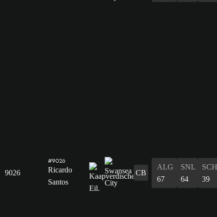
#9026
ALG
SNL
SC
Ricardo
9026
CB
67
64
39
Santos