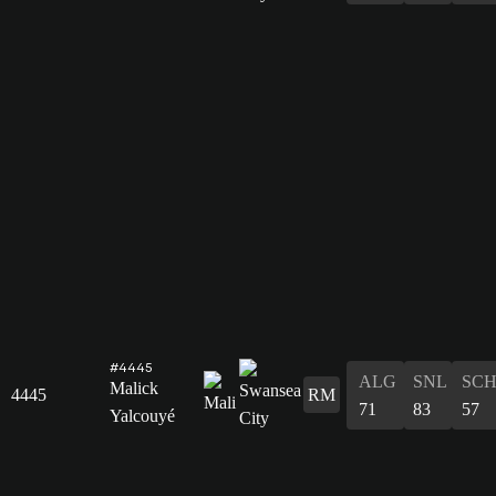
#4445
ALG
SNL
SC
Malick
4445
RM
71
83
57
Yalcouyé