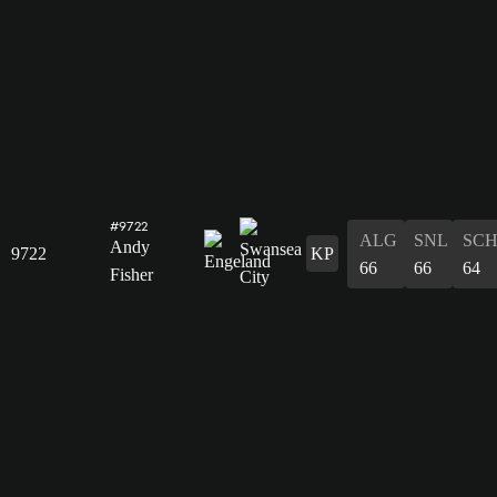
#9722
ALG
SNL
SC
Andy
9722
KP
66
66
64
Fisher