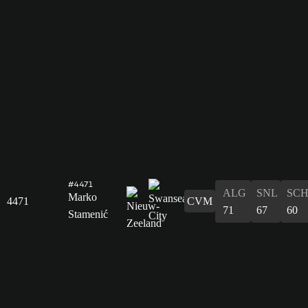
#4471
ALG
SNL
SC
Marko
4471
CVM
71
67
60
Stamenić