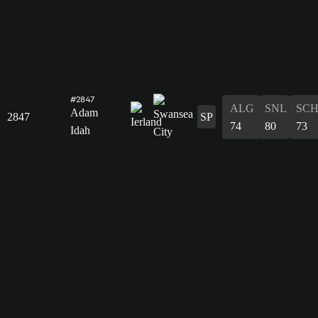
#2847
ALG
SNL
SC
Adam
2847
SP
74
80
73
Idah