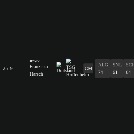
#2519
ALG
SNL
SC
Franziska
2519
CM
74
61
64
Harsch