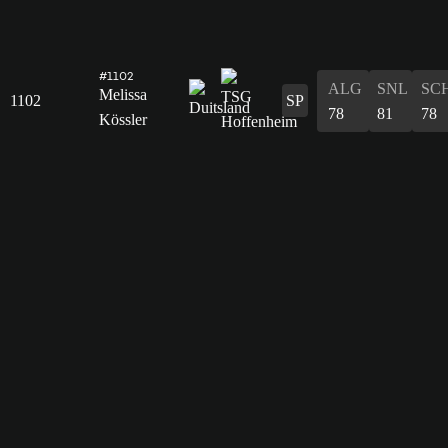
#1102
ALG
SNL
SC
Melissa
1102
SP
78
81
78
Kössler