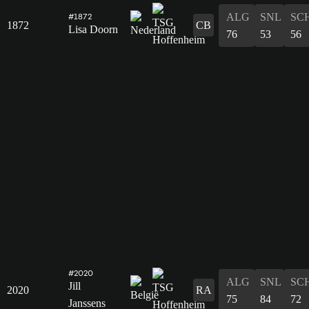
ALG
SNL
SC
#1872
1872
CB
Lisa Doorn
76
53
56
#2020
ALG
SNL
SC
Jill
2020
RA
75
84
72
Janssens