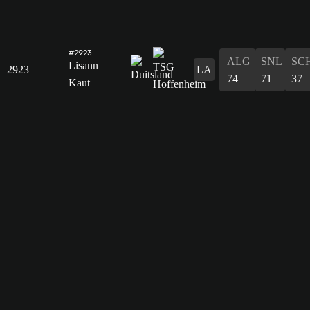
#2923
ALG
SNL
SC
Lisann
2923
LA
74
71
37
Kaut