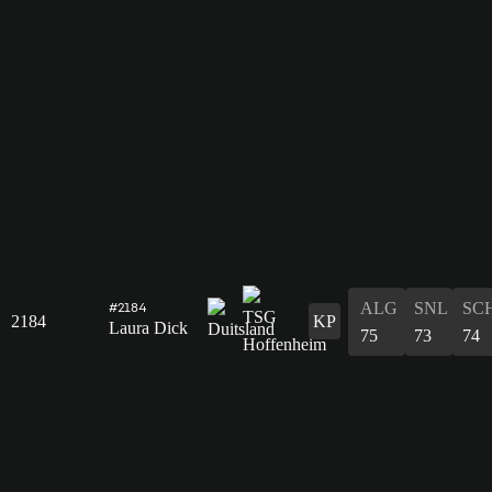
ALG
SNL
SC
#2184
2184
KP
Laura Dick
75
73
74