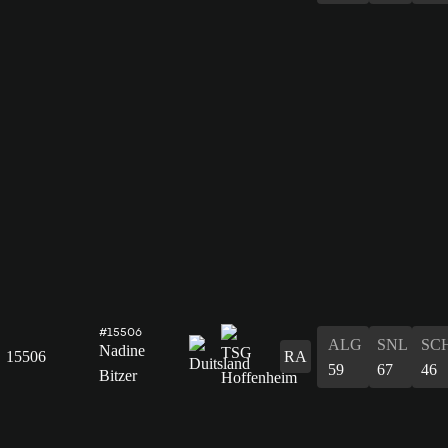
#15506
ALG
SNL
SC
Nadine
15506
RA
59
67
46
Bitzer