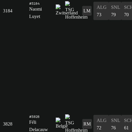
#3184
ALG
SNL
SC
Naomi
3184
LM
73
79
70
Luyet
#3828
ALG
SNL
SC
Féli
3828
RM
72
76
61
Delacauw