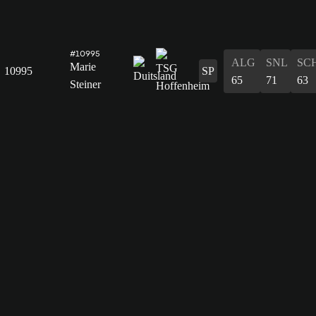
#10995
ALG
SNL
SC
Marie
10995
SP
65
71
63
Steiner