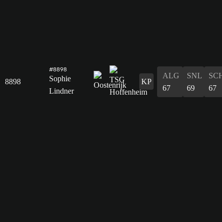
#8898
ALG
SNL
SC
Sophie
8898
KP
67
69
67
Lindner