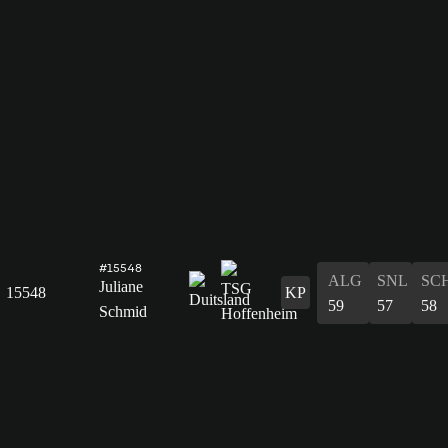
#15548
ALG
SNL
SC
Juliane
15548
KP
59
57
58
Schmid