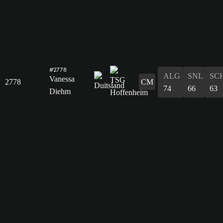
#2778
ALG
SNL
SC
Vanessa
2778
CM
74
66
63
Diehm