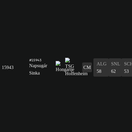
#15943
ALG
SNL
SC
Napsugár
15943
CM
58
62
53
Sinka