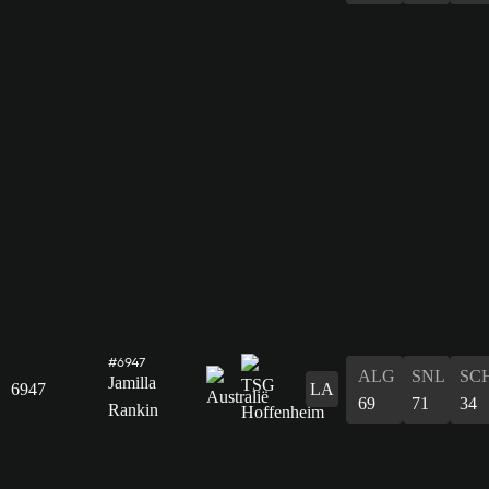
#6947
ALG
SNL
SC
Jamilla
6947
LA
69
71
34
Rankin