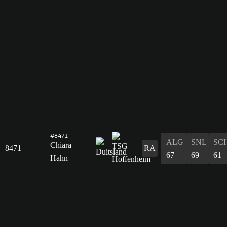
#8471
ALG
SNL
SC
Chiara
8471
RA
67
69
61
Hahn