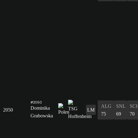
#2050
ALG
SNL
SC
Dominika
2050
LM
75
69
70
Grabowska