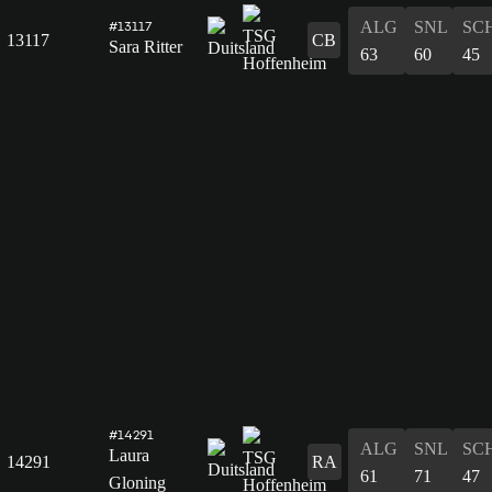
ALG
SNL
SC
#13117
13117
CB
Sara Ritter
63
60
45
#14291
ALG
SNL
SC
Laura
14291
RA
61
71
47
Gloning