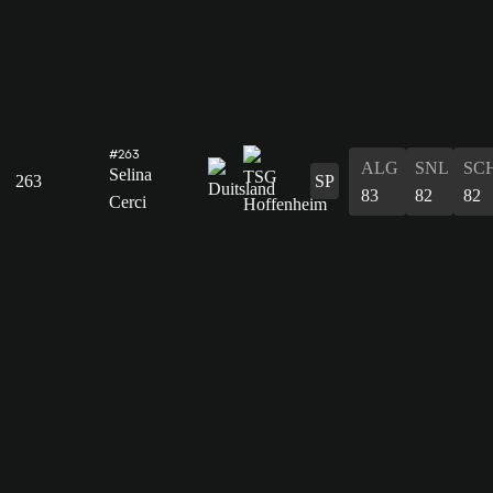
#263
ALG
SNL
SC
Selina
263
SP
83
82
82
Cerci