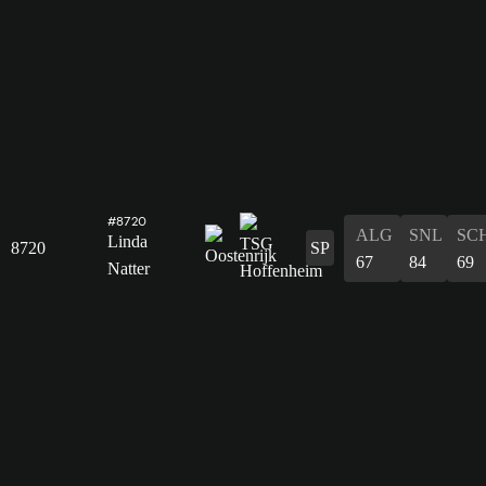
#8720
ALG
SNL
SC
Linda
8720
SP
67
84
69
Natter