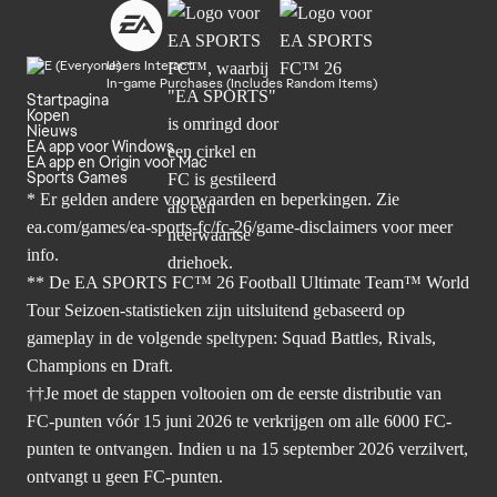
Users Interact
In-game Purchases (Includes Random Items)
Startpagina
Kopen
Nieuws
EA app voor Windows
EA app en Origin voor Mac
Sports Games
* Er gelden andere voorwaarden en beperkingen. Zie
ea.com/games/ea-sports-fc/fc-26/game-disclaimers
voor meer
info.
** De EA SPORTS FC™ 26 Football Ultimate Team™ World
Tour Seizoen-statistieken zijn uitsluitend gebaseerd op
gameplay in de volgende speltypen: Squad Battles, Rivals,
Champions en Draft.
††Je moet de stappen voltooien om de eerste distributie van
FC-punten vóór 15 juni 2026 te verkrijgen om alle 6000 FC-
punten te ontvangen. Indien u na 15 september 2026 verzilvert,
ontvangt u geen FC-punten.