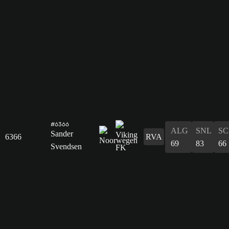
#6366
ALG
SNL
SC
Sander
6366
RVA
69
83
66
Svendsen