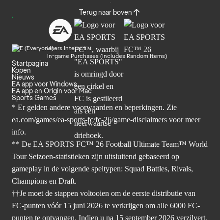
Terug naar boven
Users Interact
In-game Purchases (Includes Random Items)
Startpagina
Kopen
Nieuws
EA app voor Windows
EA app en Origin voor Mac
Sports Games
* Er gelden andere voorwaarden en beperkingen. Zie
ea.com/games/ea-sports-fc/fc-26/game-disclaimers
voor meer
info.
** De EA SPORTS FC™ 26 Football Ultimate Team™ World
Tour Seizoen-statistieken zijn uitsluitend gebaseerd op
gameplay in de volgende speltypen: Squad Battles, Rivals,
Champions en Draft.
††Je moet de stappen voltooien om de eerste distributie van
FC-punten vóór 15 juni 2026 te verkrijgen om alle 6000 FC-
punten te ontvangen. Indien u na 15 september 2026 verzilvert,