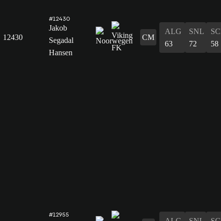
#12430
Jakob
ALG
SNL
SC
12430
CM
Segadal
63
72
58
Hansen
#12955
ALG
SNL
SC