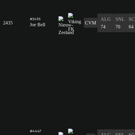
ALG
SNL
SC
#2435
2435
CVM
Joe Bell
74
70
64
#4447
ALG
SNL
SC