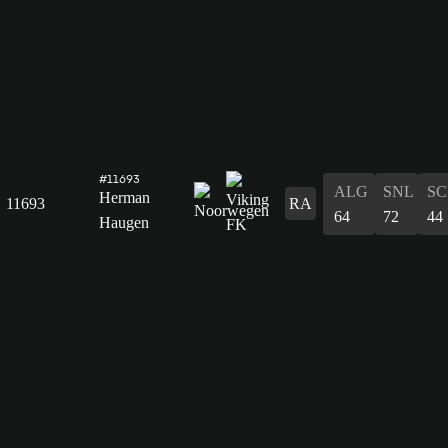
#11693
ALG
SNL
SC
Herman
11693
RA
64
72
44
Haugen