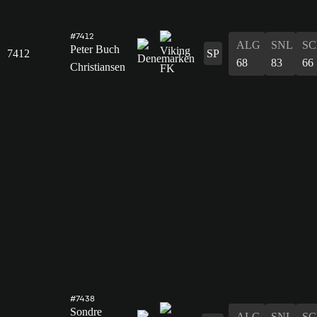
#7412
ALG
SNL
SC
Peter Buch
7412
SP
68
83
66
Christiansen
#7438
Sondre
ALG
SNL
SC