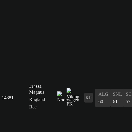
#14881
Magnus
ALG
SNL
SC
14881
KP
Rugland
60
61
57
Ree