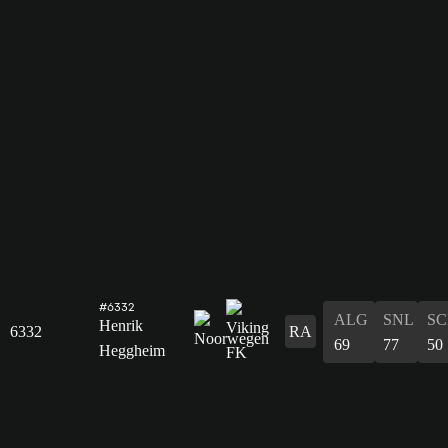
#6332
ALG
SNL
SC
Henrik
6332
RA
69
77
50
Heggheim