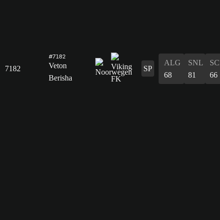
#7182
ALG
SNL
SC
Veton
7182
SP
68
81
66
Berisha