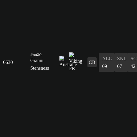
#6630
ALG
SNL
SC
Gianni
6630
CB
69
67
42
Stensness