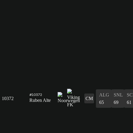
ALG
SNL
SC
#10372
10372
CM
Ruben Alte
65
69
61