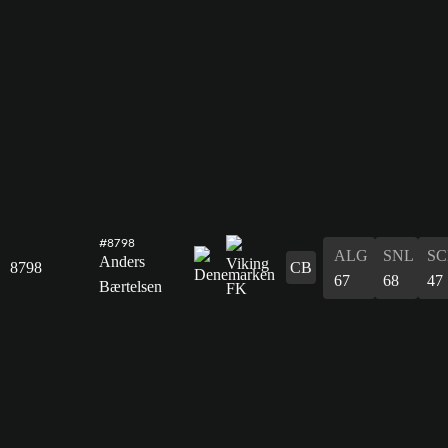
#8798
ALG
SNL
SC
Anders
8798
CB
67
68
47
Bærtelsen