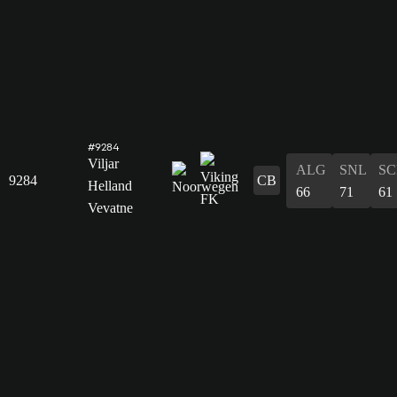
#9284
Viljar
ALG
SNL
SC
9284
CB
Helland
66
71
61
Vevatne