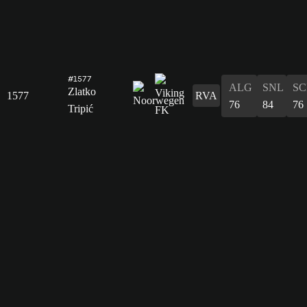
#1577
ALG
SNL
SC
Zlatko
1577
RVA
76
84
76
Tripić