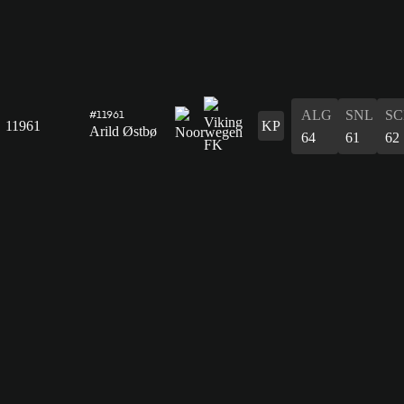
ALG
SNL
SC
#11961
11961
KP
Arild Østbø
64
61
62