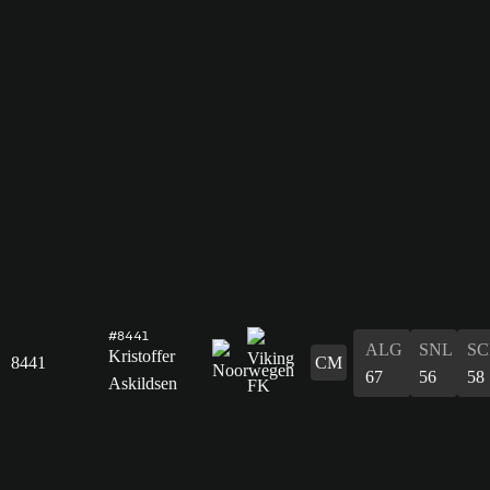
#8441
ALG
SNL
SC
Kristoffer
8441
CM
67
56
58
Askildsen