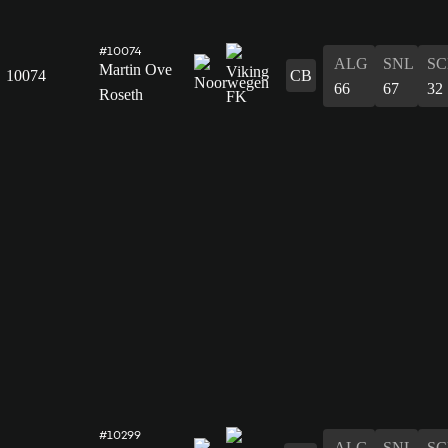
#10074
ALG
SNL
SC
Martin Ove
10074
CB
66
67
32
Roseth
#10299
ALG
SNL
SC