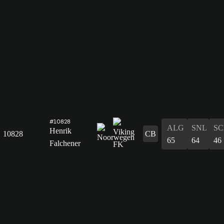
#10828
ALG
SNL
SC
Henrik
10828
CB
65
64
46
Falchener