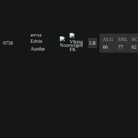
#9758
ALG
SNL
SC
Edvin
9758
LB
66
77
62
Austbø