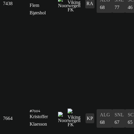
7438
RA
Flem
68
77
46
Bjørshol
#7664
ALG
SNL
SC
Kristoffer
7664
KP
68
67
65
Klaesson