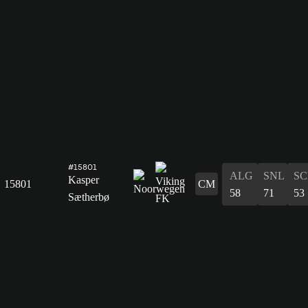
#15801
ALG
SNL
SC
Kasper
15801
CM
58
71
53
Sætherbø