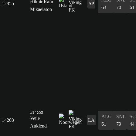
Hilmir Rafn
12955
SP
63
70
61
Mikaelsson
#14203
ALG
SNL
SC
Vetle
14203
LA
61
79
44
Auklend