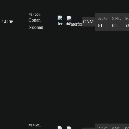
#14296
ALG
SNL
S
Conan
14296
CAM
61
65
5
Noonan
#14301
ALG
SNL
S