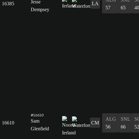
Jesse
16385
LA
57
65
4
Dempsey
#16610
ALG
SNL
S
Sam
16610
CM
56
66
5
Glenfield