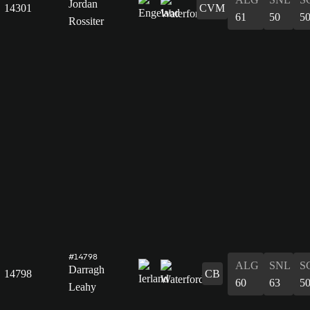
Jordan
14301
CVM
61
50
5
Rossiter
#14798
ALG
SNL
S
Darragh
14798
CB
60
63
5
Leahy