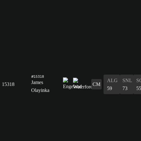
#15318
ALG
SNL
S
James
15318
CM
59
73
5
Olayinka