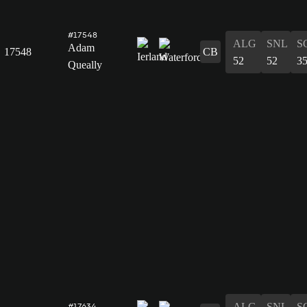
#17548
ALG
SNL
S
Adam
17548
CB
52
52
3
Queally
ALG
SNL
S
#17634