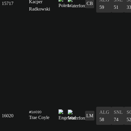
Kacper
15717
CB
59
51
3
Radkowski
ALG
SNL
S
#16020
16020
LM
Trae Coyle
58
74
5