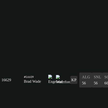
ALG
SNL
S
#16629
16629
KP
Brad Wade
56
56
6