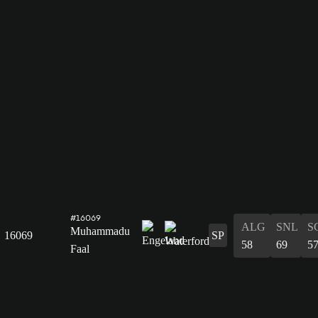
#16069
ALG
SNL
S
Muhammadu
16069
SP
58
69
5
Faal