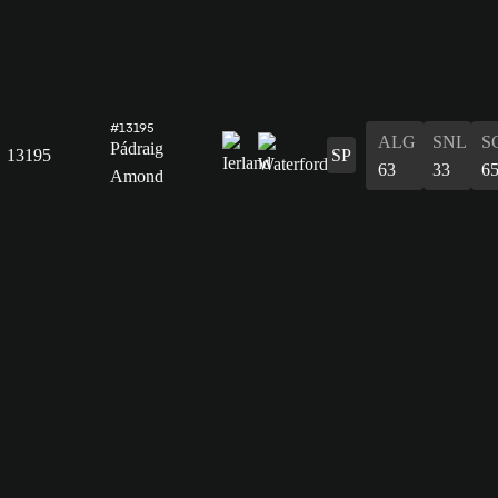
#13195
ALG
SNL
S
Pádraig
13195
SP
63
33
6
Amond