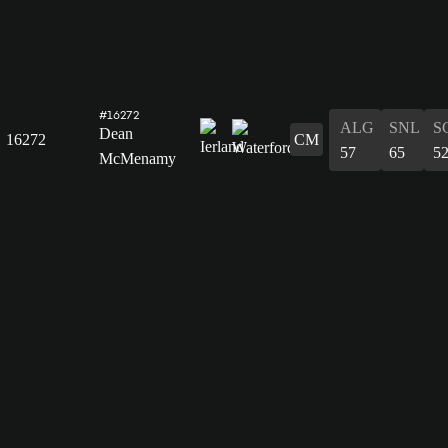
#16272
ALG
SNL
S
Dean
16272
CM
57
65
5
McMenamy