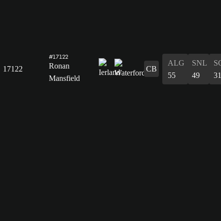
#17122
ALG
SNL
S
Ronan
17122
CB
55
49
3
Mansfield