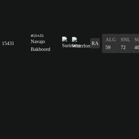
#15431
ALG
SNL
S
Navajo
15431
RA
59
72
4
Bakboord