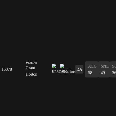
#16078
ALG
SNL
S
Grant
16078
RA
58
49
3
Horton