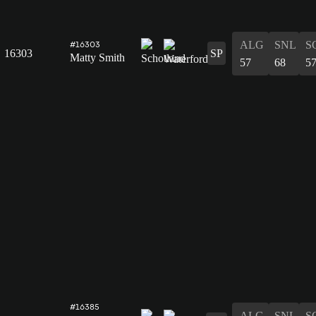
ALG
SNL
S
#16303
16303
SP
Matty Smith
57
68
5
#16385
ALG
SNL
S