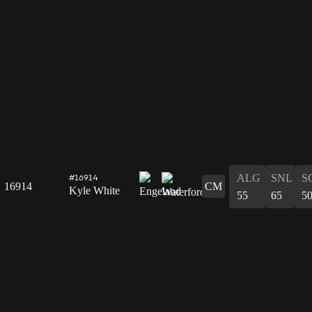
ALG
SNL
S
#16914
16914
CM
Kyle White
55
65
5