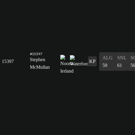
#15397
ALG
SNL
S
Stephen
15397
KP
59
61
5
McMullan