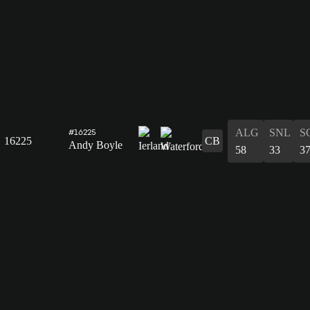
ALG
SNL
S
#16225
16225
CB
Andy Boyle
58
33
3