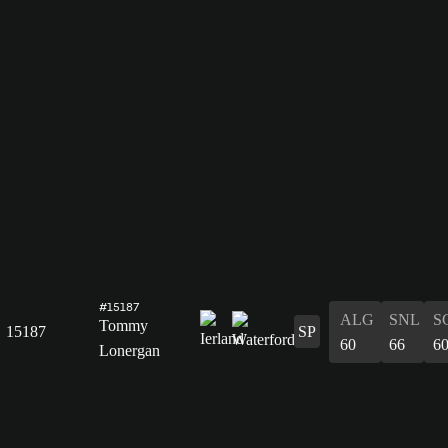
#15187
ALG
SNL
S
Tommy
15187
SP
60
66
6
Lonergan