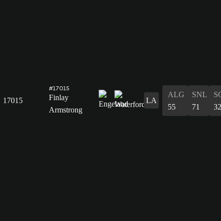
#17015
ALG
SNL
S
Finlay
17015
LA
55
71
3
Armstrong