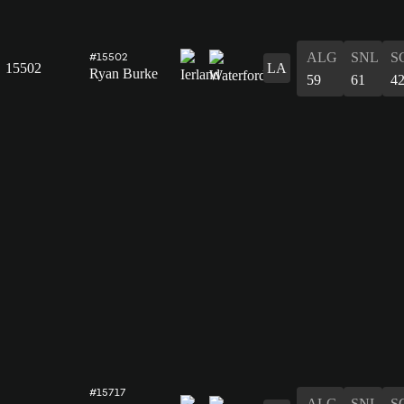
ALG
SNL
S
#15502
15502
LA
Ryan Burke
59
61
4
#15717
ALG
SNL
S