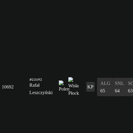
#10692
ALG
SNL
S
Rafał
10692
KP
65
64
63
Leszczyński