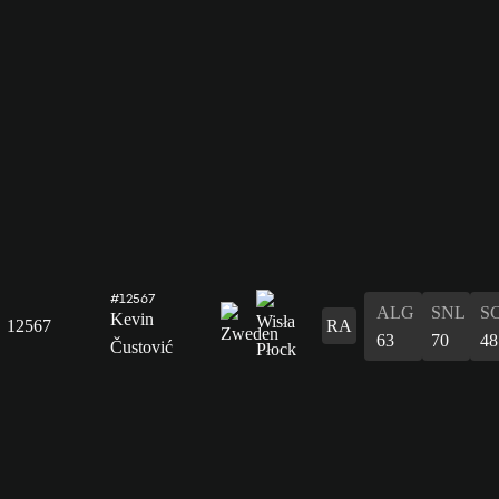
#12567
ALG
SNL
S
Kevin
12567
RA
63
70
48
Čustović