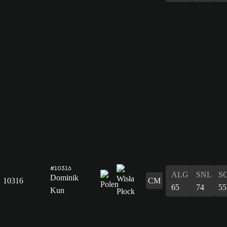
#10316
ALG
SNL
S
Dominik
10316
CM
65
74
55
Kun