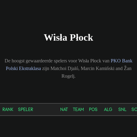
Wisła Płock
De hoogst gewaardeerde spelers voor Wisła Płock van
PKO Bank
Polski Ekstraklasa
zijn Matchoi Djaló, Marcin Kamiński and Žan
Rogelj.
RANK
SPELER
NAT
TEAM
POS
ALG
SNL
S