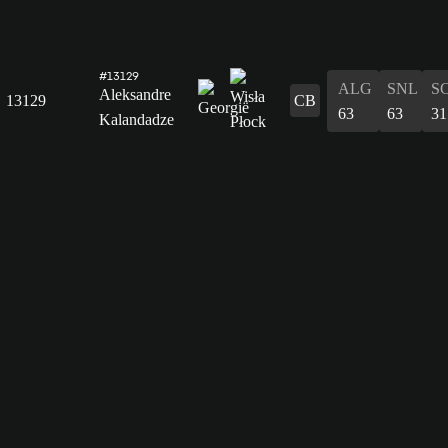
#13129
ALG
SNL
S
Aleksandre
13129
CB
63
63
31
Kalandadze