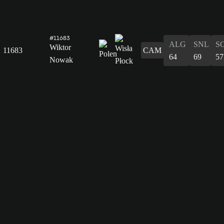
#11683
ALG
SNL
S
Wiktor
11683
CAM
64
69
57
Nowak