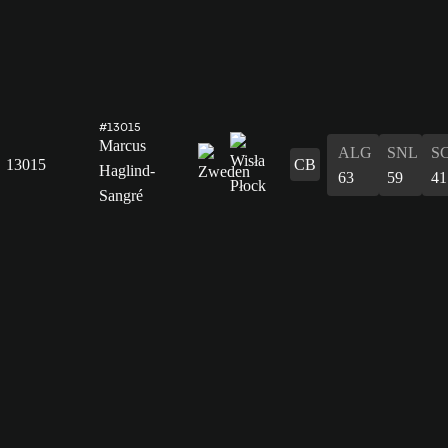
#13015
Marcus
ALG
SNL
S
13015
CB
Haglind-
63
59
41
Sangré