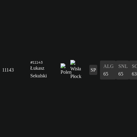
#11143
ALG
SNL
S
Łukasz
11143
SP
65
65
63
Sekulski