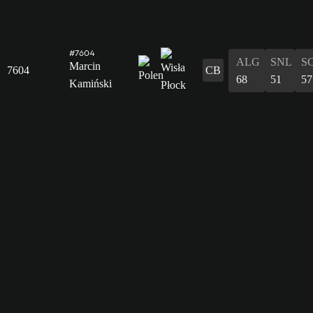
#7604
ALG
SNL
S
Marcin
7604
CB
68
51
57
Kamiński