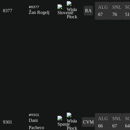
ALG
SNL
S
#8377
8377
RA
Žan Rogelj
67
76
51
#9301
ALG
SNL
S
Dani
9301
CVM
66
67
64
Pacheco