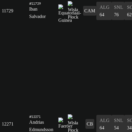
#11729
ALG
SNL
S
Iban
11729
CAM
64
76
62
Salvador
#12271
ALG
SNL
S
Andrias
12271
CB
64
54
34
Edmundsson