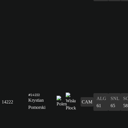
#14222
ALG
SNL
S
Krystian
14222
CAM
61
65
58
Pomorski