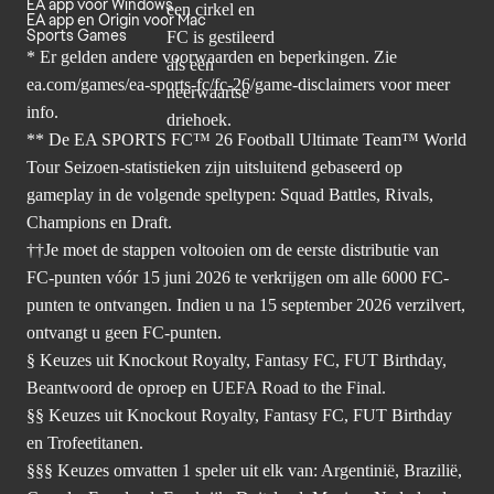
EA app voor Windows
EA app en Origin voor Mac
Sports Games
* Er gelden andere voorwaarden en beperkingen. Zie
ea.com/games/ea-sports-fc/fc-26/game-disclaimers
voor meer
info.
** De EA SPORTS FC™ 26 Football Ultimate Team™ World
Tour Seizoen-statistieken zijn uitsluitend gebaseerd op
gameplay in de volgende speltypen: Squad Battles, Rivals,
Champions en Draft.
††Je moet de stappen voltooien om de eerste distributie van
FC-punten vóór 15 juni 2026 te verkrijgen om alle 6000 FC-
punten te ontvangen. Indien u na 15 september 2026 verzilvert,
ontvangt u geen FC-punten.
§ Keuzes uit Knockout Royalty, Fantasy FC, FUT Birthday,
Beantwoord de oproep en UEFA Road to the Final.
§§ Keuzes uit Knockout Royalty, Fantasy FC, FUT Birthday
en Trofeetitanen.
§§§ Keuzes omvatten 1 speler uit elk van: Argentinië, Brazilië,