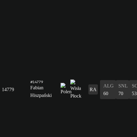
#14779
ALG
SNL
S
Fabian
14779
RA
60
70
53
Hiszpański