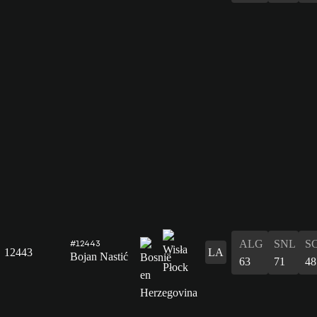
ALG
SNL
S
#12443
12443
LA
Bojan Nastić
63
71
48