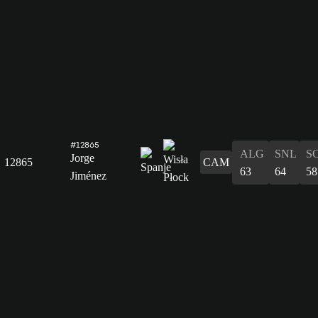
#12865
ALG
SNL
S
Jorge
12865
CAM
63
64
58
Jiménez