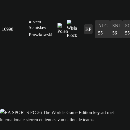
#16998
ALG
SNL
S
Stanisław
16998
KP
55
56
55
Pruszkowski