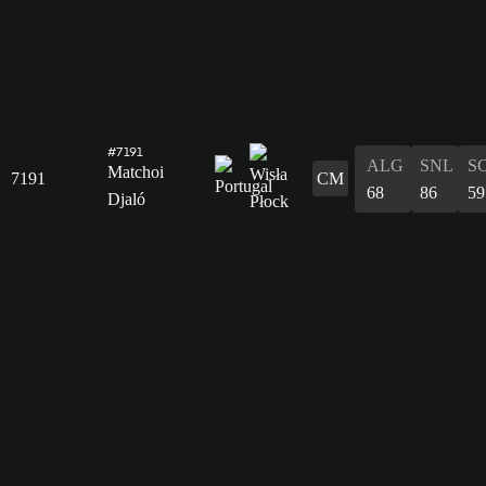
#7191
ALG
SNL
S
Matchoi
7191
CM
68
86
59
Djaló