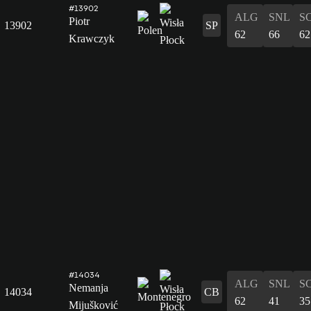
#13902
ALG
SNL
S
Piotr
13902
SP
62
66
62
Krawczyk
#14034
ALG
SNL
S
Nemanja
14034
CB
62
41
35
Mijušković