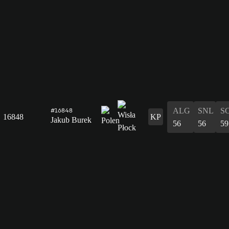
ALG
SNL
S
#16848
16848
KP
Jakub Burek
56
56
59