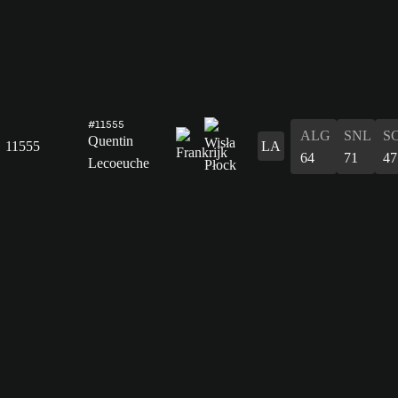
#11555
ALG
SNL
S
Quentin
11555
LA
64
71
47
Lecoeuche