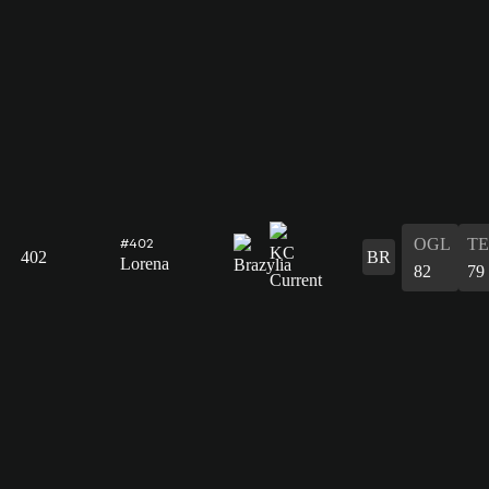
OGL
T
#402
402
BR
Lorena
82
79