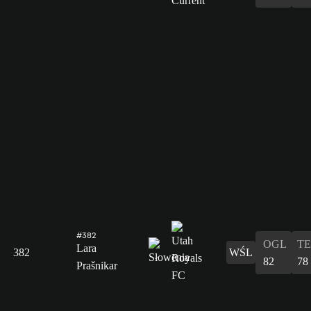
#382
OGL
T
Lara
382
WŚL
82
78
Prašnikar