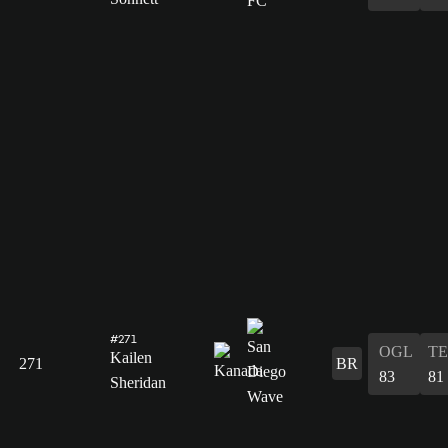
#271
OGL
T
Kailen
271
BR
83
81
Sheridan