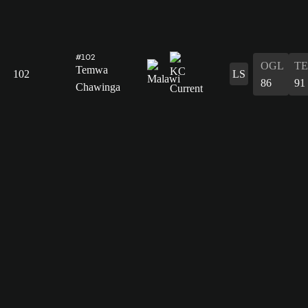
#102
OGL
T
Temwa
102
LS
86
91
Chawinga