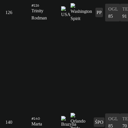
#126
OGL
T
Trinity
126
PP
85
91
Rodman
OGL
T
#140
140
ŚPO
Marta
85
70