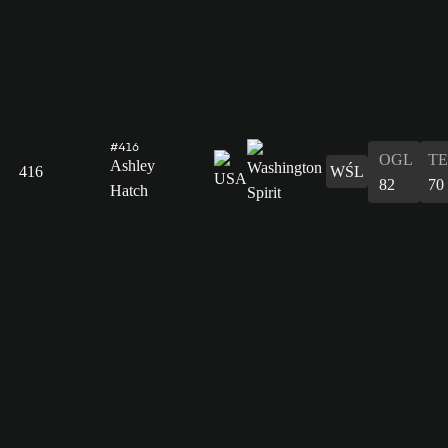
#416
OGL
T
Ashley
416
WŚL
82
70
Hatch