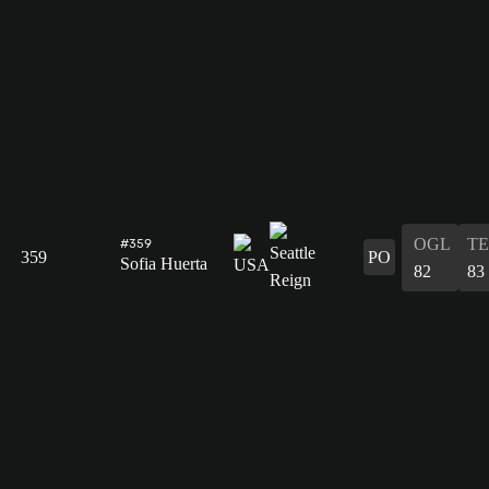
OGL
T
#359
359
PO
Sofia Huerta
82
83