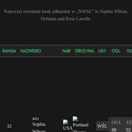
Najwyżej ocenianie karty piłkarskie w „NWSL” to Sophia Wilson,
Debinha and Rose Lavelle.
RANGA
NAZWISKO
NAR
DRUŻYNA
UST
OGL
TE
#32
OGL
T
Sophia
32
WŚL
88
92
Wilson