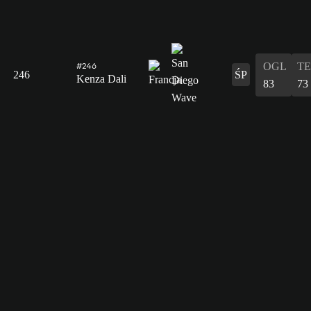
OGL
T
#246
246
ŚP
Kenza Dali
83
73