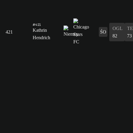
#421
OGL
T
Kathrin
421
ŚO
82
73
Hendrich