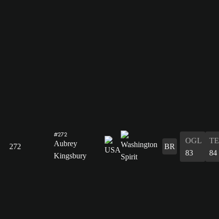
#272
OGL
T
Aubrey
272
BR
83
84
Kingsbury