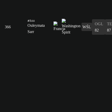
#366
OGL
T
Ouleymata
366
WŚL
82
87
Sarr