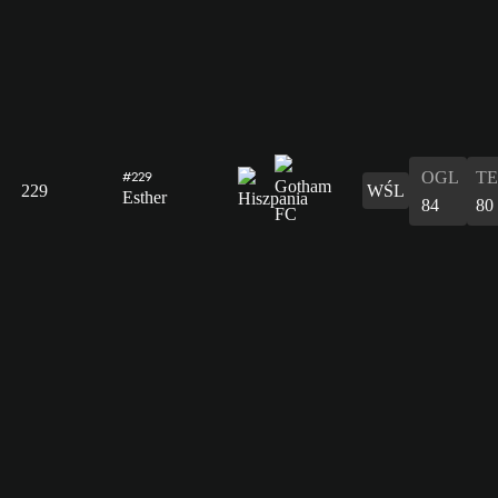
OGL
T
#229
229
WŚL
Esther
84
80