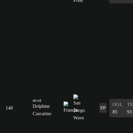
#148
OGL
T
Delphine
148
PP
85
93
Cascarino