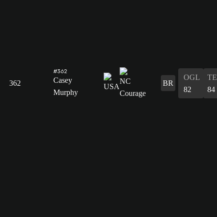
#362
OGL
T
Casey
362
BR
82
84
Murphy