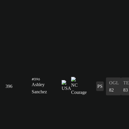
#396
OGL
T
Ashley
396
PS
82
83
Sanchez