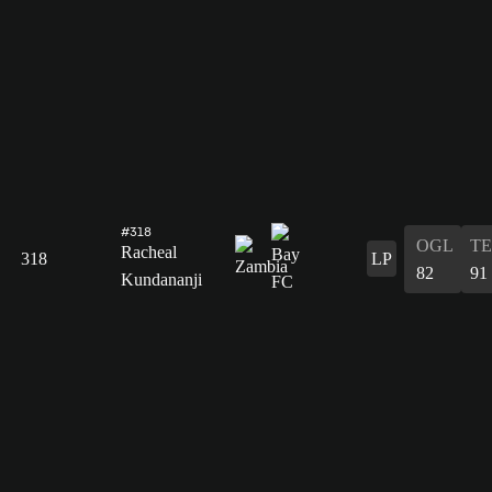
#318
OGL
T
Racheal
318
LP
82
91
Kundananji