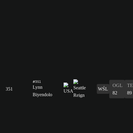
#351
OGL
T
Lynn
351
WŚL
82
89
Biyendolo