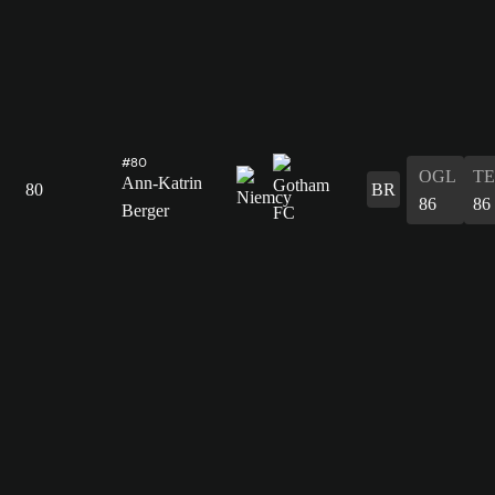
#80
OGL
T
Ann-Katrin
80
BR
86
86
Berger