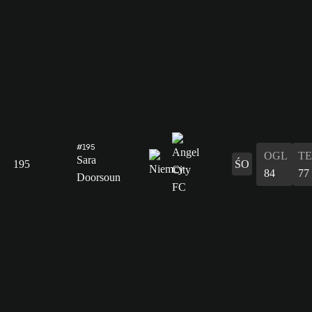
#195
OGL
T
Sara
195
ŚO
84
77
Doorsoun