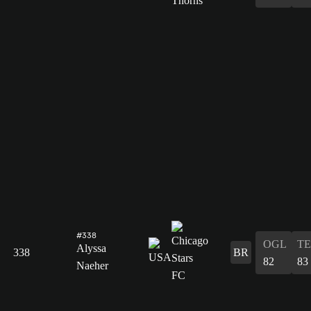
#338
OGL
T
Alyssa
338
BR
82
83
Naeher