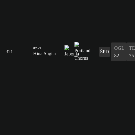
OGL
T
#321
321
ŚPD
Hina Sugita
82
75