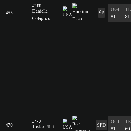
#455
OGL
T
Danielle
455
ŚP
81
81
Colaprico
OGL
T
#470
470
ŚPD
Taylor Flint
81
69