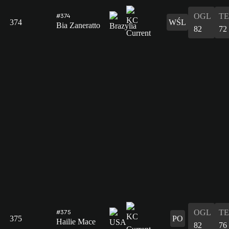
OGL
T
#374
374
WŚL
Bia Zaneratto
82
72
OGL
T
#375
375
PO
Hailie Mace
82
76