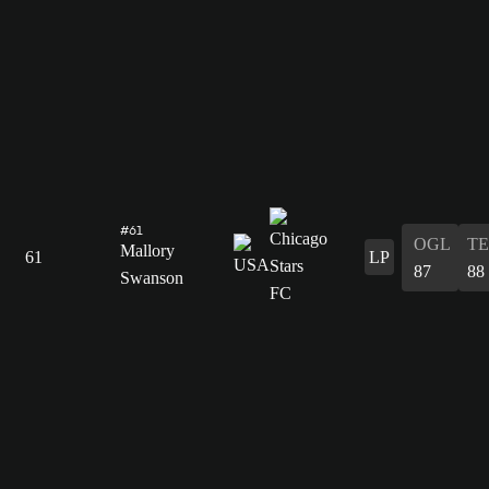
#61
OGL
T
Mallory
61
LP
87
88
Swanson