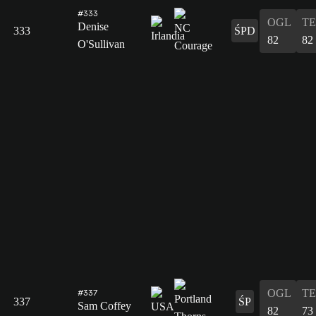
#333
OGL
T
Denise
333
ŚPD
82
82
O'Sullivan
OGL
T
#337
337
ŚP
Sam Coffey
82
73