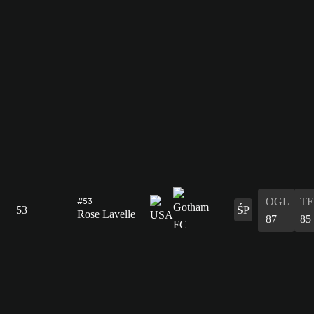
OGL
T
#53
53
ŚP
Rose Lavelle
87
85