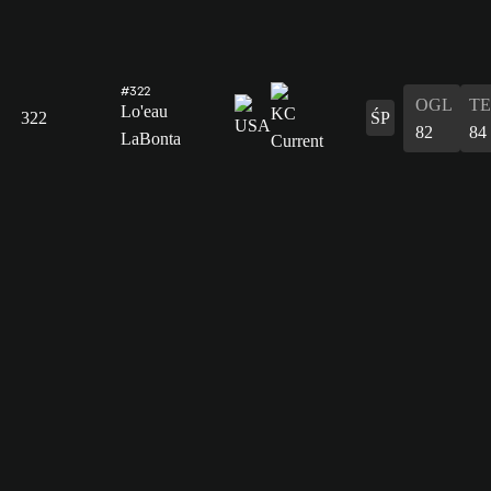
#322
OGL
T
Lo'eau
322
ŚP
82
84
LaBonta