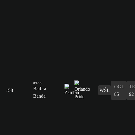
#158
OGL
T
Barbra
158
WŚL
85
92
Banda