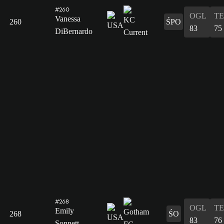
#260
OGL
T
Vanessa
260
ŚPO
83
75
DiBernardo
#268
OGL
T
Emily
268
ŚO
83
76
Sonnett