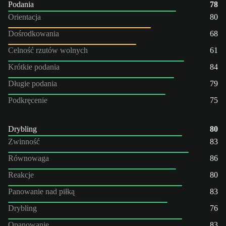
Podania
78
Orientacja
80
Dośrodkowania
68
Celność rzutów wolnych
61
Krótkie podania
84
Długie podania
79
Podkręcenie
75
Drybling
80
Zwinność
83
Równowaga
86
Reakcje
80
Panowanie nad piłką
83
Drybling
76
Opanowanie
83