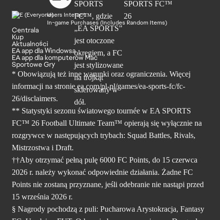
Users Interact
In-game Purchases (Includes Random Items)
Centrala
Kup
Aktualności
EA app dla Windowsa
EA app dla komputerów Mac
Sportowe Gry
* Obowiązują też inne warunki oraz ograniczenia. Więcej
informacji na stronie ea.com/pl-pl/games/ea-sports-fc/fc-
26/disclaimers.
** Statystyki sezonu światowego tournée w EA SPORTS
FC™ 26 Football Ultimate Team™ opierają się wyłącznie na
rozgrywce w następujących trybach: Squad Battles, Rivals,
Mistrzostwa i Draft.
††Aby otrzymać pełną pulę 6000 FC Points, do 15 czerwca
2026 r. należy wykonać odpowiednie działania. Żadne FC
Points nie zostaną przyznane, jeśli odebranie nie nastąpi przed
15 września 2026 r.
§ Nagrody pochodzą z puli: Pucharowa Arystokracja, Fantasy