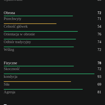
Obrona
72
Przechwyty
71
Celność główek
54
Orientacja w obronie
76
Odbiór tradycyjny
74
Wślizg
72
Fizyczne
78
Skoczność
72
kondycja
93
Siła
69
Agresja
81