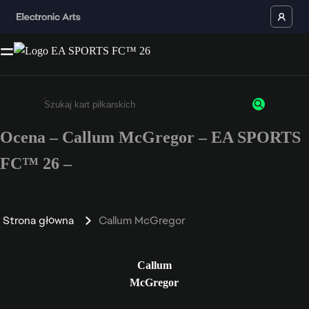
Ocena – Callum McGregor – EA SPORTS
Wpisz co najmniej 3 znaki lub cyfry.
FC™ 26 –
Strona główna
Callum McGregor
Callum
McGregor