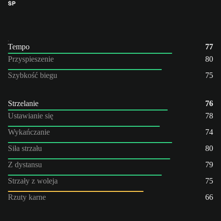
ŚP
Tempo
77
Przyspieszenie
80
Szybkość biegu
75
Strzelanie
76
Ustawianie się
78
Wykańczanie
74
Siła strzału
80
Z dystansu
79
Strzały z woleja
75
Rzuty karne
66