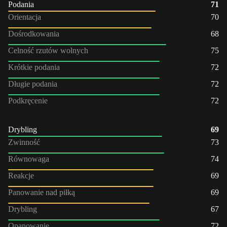
Podania
71
Orientacja
70
Dośrodkowania
68
Celność rzutów wolnych
75
Krótkie podania
72
Długie podania
72
Podkręcenie
72
Drybling
69
Zwinność
73
Równowaga
74
Reakcje
69
Panowanie nad piłką
69
Drybling
67
Opanowanie
72