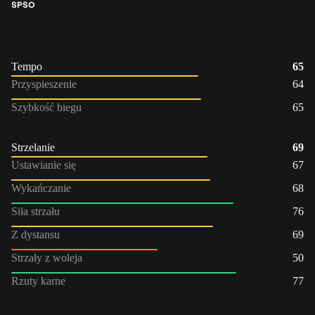
ŚP
ŚO
Tempo
65
Przyspieszenie
64
Szybkość biegu
65
Strzelanie
69
Ustawianie się
67
Wykańczanie
68
Siła strzału
76
Z dystansu
69
Strzały z woleja
50
Rzuty karne
77