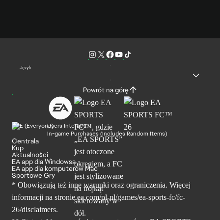
Język
Powrót na górę
Users Interact
In-game Purchases (Includes Random Items)
Centrala
Kup
Aktualności
EA app dla Windowsa
EA app dla komputerów Mac
Sportowe Gry
* Obowiązują też inne warunki oraz ograniczenia. Więcej
informacji na stronie ea.com/pl-pl/games/ea-sports-fc/fc-
26/disclaimers.