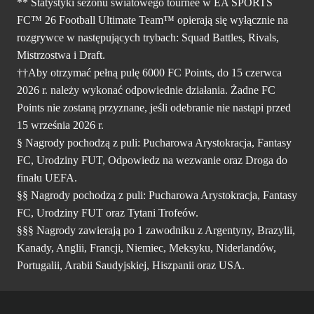
** Statystyki sezonu światowego tournée w EA SPORTS
FC™ 26 Football Ultimate Team™ opierają się wyłącznie na
rozgrywce w następujących trybach: Squad Battles, Rivals,
Mistrzostwa i Draft.
††Aby otrzymać pełną pulę 6000 FC Points, do 15 czerwca
2026 r. należy wykonać odpowiednie działania. Żadne FC
Points nie zostaną przyznane, jeśli odebranie nie nastąpi przed
15 września 2026 r.
§ Nagrody pochodzą z puli: Pucharowa Arystokracja, Fantasy
FC, Urodziny FUT, Odpowiedz na wezwanie oraz Droga do
finału UEFA.
§§ Nagrody pochodzą z puli: Pucharowa Arystokracja, Fantasy
FC, Urodziny FUT oraz Tytani Trofeów.
§§§ Nagrody zawierają po 1 zawodniku z Argentyny, Brazylii,
Kanady, Anglii, Francji, Niemiec, Meksyku, Niderlandów,
Portugalii, Arabii Saudyjskiej, Hiszpanii oraz USA.