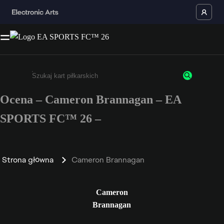
Ocena – Cameron Brannagan – EA
Wpisz co najmniej 3 znaki lub cyfry.
SPORTS FC™ 26 –
Strona główna
Cameron Brannagan
Cameron
Brannagan