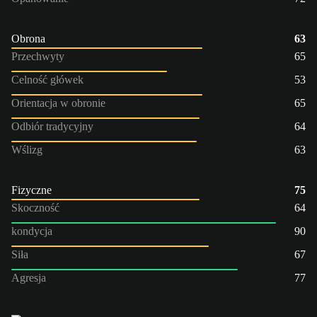
Obrona
63
Przechwyty
65
Celność główek
53
Orientacja w obronie
65
Odbiór tradycyjny
64
Wślizg
63
Fizyczne
75
Skoczność
64
kondycja
90
Siła
67
Agresja
77