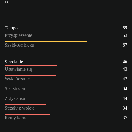
LO
Tempo
65
Przyspieszenie
63
Szybkość biegu
67
Strzelanie
46
Ustawianie się
43
Wykańczanie
42
Siła strzału
64
Z dystansu
44
Strzały z woleja
34
Rzuty karne
37