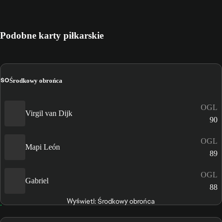
Podobne karty piłkarskie
ŚO
Środkowy obrońca
OGL
Virgil van Dijk
90
OGL
Mapi León
89
OGL
Gabriel
88
Wyświetl: Środkowy obrońca