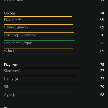
Obrona
70
Przechwyty
68
Celność główek
69
Orientacja w obronie
70
Odbiór tradycyjny
71
Wślizg
69
Fizyczne
75
Skoczność
77
kondycja
72
Siła
79
Agresja
68