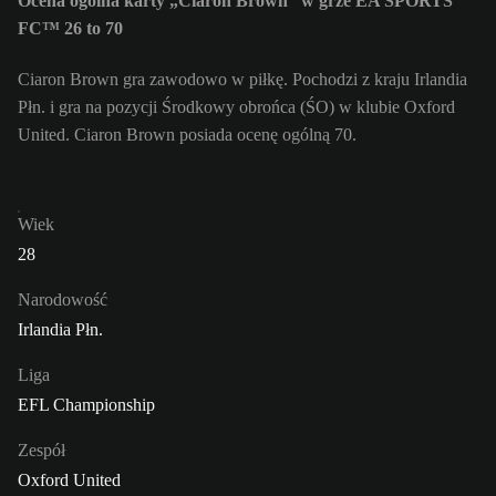
Ocena ogólna karty „Ciaron Brown” w grze EA SPORTS
FC™ 26 to 70
Ciaron Brown gra zawodowo w piłkę. Pochodzi z kraju Irlandia
Płn. i gra na pozycji Środkowy obrońca (ŚO) w klubie Oxford
United. Ciaron Brown posiada ocenę ogólną 70.
Wiek
28
Narodowość
Irlandia Płn.
Liga
EFL Championship
Zespół
Oxford United