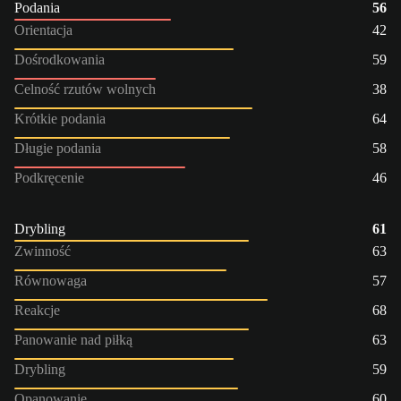
Podania
56
Orientacja
42
Dośrodkowania
59
Celność rzutów wolnych
38
Krótkie podania
64
Długie podania
58
Podkręcenie
46
Drybling
61
Zwinność
63
Równowaga
57
Reakcje
68
Panowanie nad piłką
63
Drybling
59
Opanowanie
60