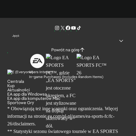
Język
Powrót na górę
Users Interact
In-game Purchases (Includes Random Items)
Centrala
Kup
Aktualności
EA app dla Windowsa
EA app dla komputerów Mac
Sportowe Gry
* Obowiązują też inne warunki oraz ograniczenia. Więcej
informacji na stronie ea.com/pl-pl/games/ea-sports-fc/fc-
26/disclaimers.
** Statystyki sezonu światowego tournée w EA SPORTS