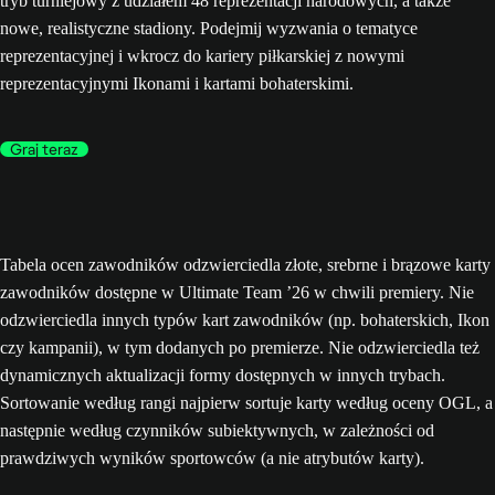
tryb turniejowy z udziałem 48 reprezentacji narodowych, a także
nowe, realistyczne stadiony. Podejmij wyzwania o tematyce
reprezentacyjnej i wkrocz do kariery piłkarskiej z nowymi
reprezentacyjnymi Ikonami i kartami bohaterskimi.
Graj teraz
Tabela ocen zawodników odzwierciedla złote, srebrne i brązowe karty
zawodników dostępne w Ultimate Team ’26 w chwili premiery. Nie
odzwierciedla innych typów kart zawodników (np. bohaterskich, Ikon
czy kampanii), w tym dodanych po premierze. Nie odzwierciedla też
dynamicznych aktualizacji formy dostępnych w innych trybach.
Sortowanie według rangi najpierw sortuje karty według oceny OGL, a
następnie według czynników subiektywnych, w zależności od
prawdziwych wyników sportowców (a nie atrybutów karty).