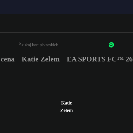
cena – Katie Zelem – EA SPORTS FC™ 26
Wpisz co najmniej 3 znaki lub cyfry.
Katie
Zelem