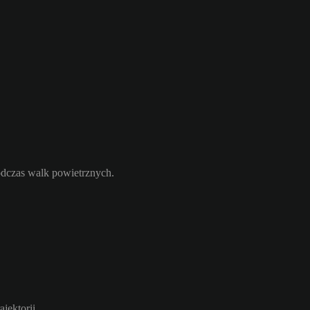
odczas walk powietrznych.
jektorii