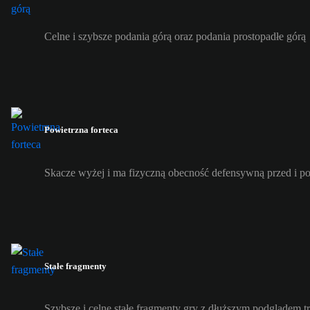
Celne i szybsze podania górą oraz podania prostopadłe górą
Powietrzna forteca
Skacze wyżej i ma fizyczną obecność defensywną przed i p
Stałe fragmenty
Szybsze i celne stałe fragmenty gry z dłuższym podglądem tra