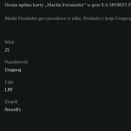
Ocena ogólna karty „Martín Fernández” w grze EA SPORTS 
Martín Fernández gra zawodowo w piłkę. Pochodzi z kraju Urugwaj
Wiek
25
Narodowość
Urugwaj
Liga
LPF
Zespół
Newell's