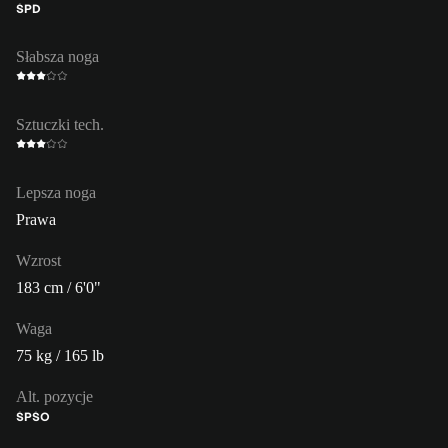
ŚPD
Słabsza noga
Sztuczki tech.
Lepsza noga
Prawa
Wzrost
183 cm / 6'0"
Waga
75 kg / 165 lb
Alt. pozycje
ŚP
ŚO