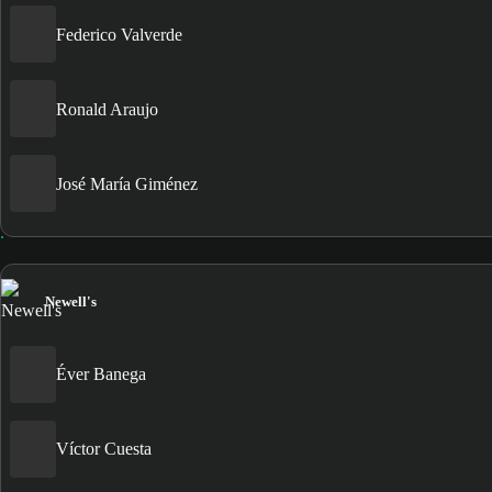
Federico Valverde
Ronald Araujo
José María Giménez
Newell's
Éver Banega
Víctor Cuesta