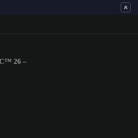
FC™ 26 –