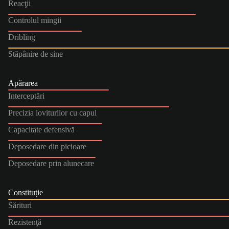
Reacţii
Controlul mingii
Dribling
Stăpânire de sine
Apărarea
Interceptări
Precizia loviturilor cu capul
Capacitate defensivă
Deposedare din picioare
Deposedare prin alunecare
Constituție
Sărituri
Rezistenţă