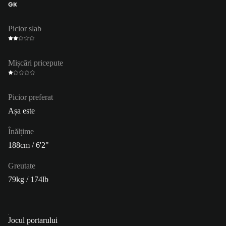
GK
Picior slab
Mișcări pricepute
Picior preferat
Așa este
Înălțime
188cm / 6'2"
Greutate
79kg / 174lb
Jocul portarului