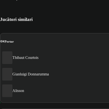
Jucători similari
GK
Portar
Thibaut Courtois
Gianluigi Donnarumma
Alisson