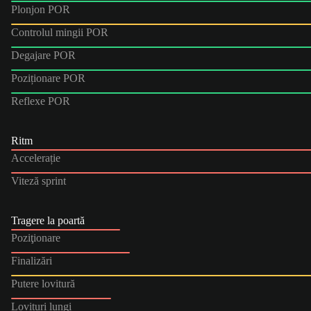
Plonjon POR
Controlul mingii POR
Degajare POR
Poziționare POR
Reflexe POR
Ritm
Accelerație
Viteză sprint
Tragere la poartă
Poziţionare
Finalizări
Putere lovitură
Lovituri lungi