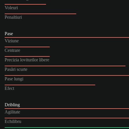
Voleuri
Penaltiuri
Pase
Viziune
Centrare
Precizia loviturilor libere
Pasări scurte
Pase lungi
Efect
Dribling
Agilitate
Echilibru