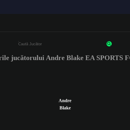
rile jucătorului Andre Blake EA SPORTS 
Enter a minimum of 3 characters or numbers
Andre
Blake