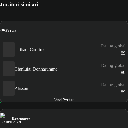
Jucători similari
GK
Portar
Rating global
Thibaut Courtois
89
Rating global
Gianluigi Donnarumma
89
Rating global
Alisson
89
Vezi Portar
Danemarca