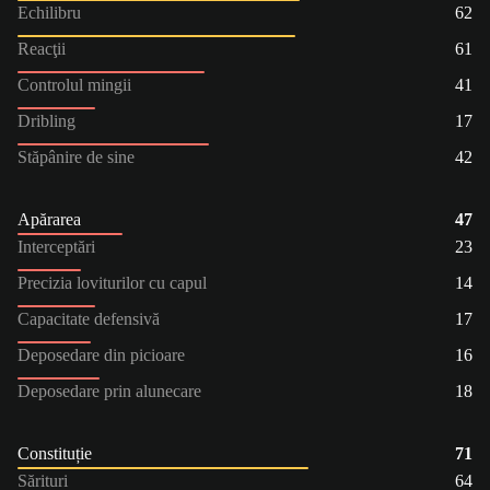
Echilibru
62
Reacţii
61
Controlul mingii
41
Dribling
17
Stăpânire de sine
42
Apărarea
47
Interceptări
23
Precizia loviturilor cu capul
14
Capacitate defensivă
17
Deposedare din picioare
16
Deposedare prin alunecare
18
Constituție
71
Sărituri
64