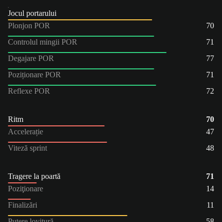
Jocul portarului
Plonjon POR
70
Controlul mingii POR
71
Degajare POR
77
Poziționare POR
71
Reflexe POR
72
Ritm
70
Accelerație
47
Viteză sprint
48
Tragere la poartă
71
Poziţionare
14
Finalizări
11
Putere lovitură
58