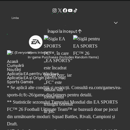
Limba
Înapoi la început
Users Interact
In-game Purchases (Includes Random Items)
Acasă
Cumpără
Noutăți
Aplicația EA pentru Windows
Aplicația EA și Origin pentru Mac
Sports Games
* Se aplică alte condiții și restricții. Consultă
ea.com/games/ea-
sports-fc/fc-26/game-disclaimers
pentru detalii.
** Statisticile sezonului Turneului Mondial din EA SPORTS
FC™ 26 Football Ultimate Team™ se bazează doar pe jocul
din următoarele moduri: Squad Battles, Rivali, Campioni și
Draft.