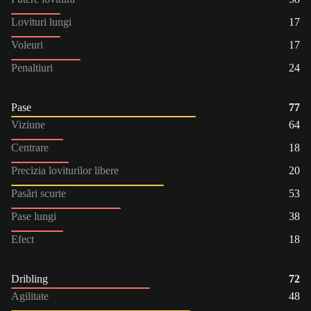
Lovituri lungi
17
Voleuri
17
Penaltiuri
24
Pase
77
Viziune
64
Centrare
18
Precizia loviturilor libere
20
Pasări scurte
53
Pase lungi
38
Efect
18
Dribling
72
Agilitate
48