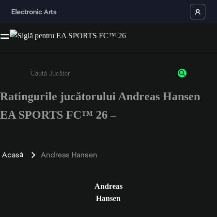
Ratingurile jucătorului Andreas Hansen
Enter a minimum of 3 characters or numbers
EA SPORTS FC™ 26 –
Acasă
Andreas Hansen
Andreas
Hansen