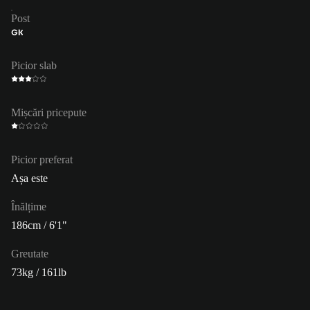
Post
GK
Picior slab
Mișcări pricepute
Picior preferat
Așa este
Înălțime
186cm / 6'1"
Greutate
73kg / 161lb