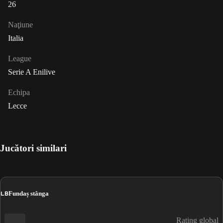
26
Naţiune
Italia
League
Serie A Enilive
Echipa
Lecce
Jucători similari
LB
Fundaș stânga
Rating global