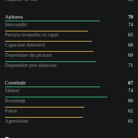
Apărarea
70
Interceptări
74
Precizia loviturilor cu capul
65
Capacitate defensivă
68
Deposedare din picioare
69
Deposedare prin alunecare
71
Constituție
67
Sărituri
74
Rezistenţă
80
Putere
62
Agresivitate
61