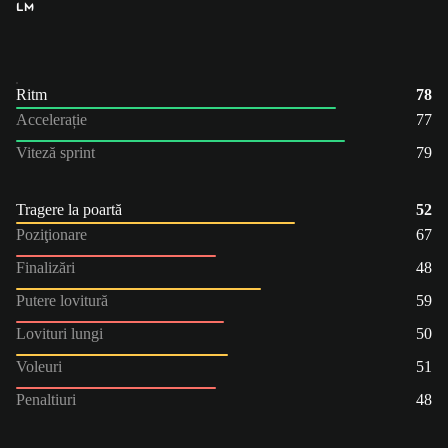
LM
Ritm
78
Accelerație
77
Viteză sprint
79
Tragere la poartă
52
Poziţionare
67
Finalizări
48
Putere lovitură
59
Lovituri lungi
50
Voleuri
51
Penaltiuri
48