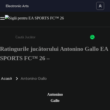
Ratingurile jucătorului Antonino Gallo EA
Enter a minimum of 3 characters or numbers
SPORTS FC™ 26 –
Acasă
Antonino Gallo
Antonino
Gallo