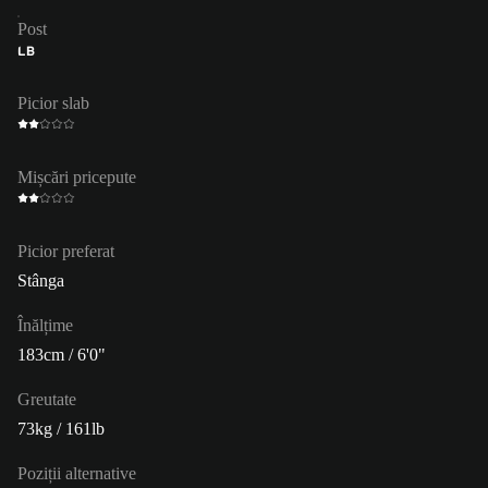
Post
LB
Picior slab
Mișcări pricepute
Picior preferat
Stânga
Înălțime
183cm / 6'0"
Greutate
73kg / 161lb
Poziții alternative