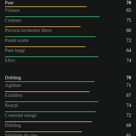
Pase
70
Viziune
65
Centrare
75
Precizia loviturilor libere
60
Pasări scurte
72
Pase lungi
64
Efect
74
Dribling
70
Agilitate
71
Echilibru
67
Reacţii
74
Controlul mingii
72
Dribling
69
Stăpânire de sine
61