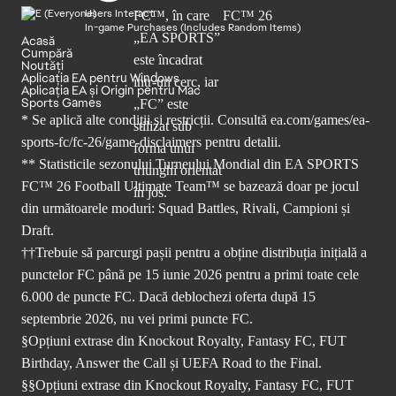
Users Interact
In-game Purchases (Includes Random Items)
Acasă
Cumpără
Noutăți
Aplicația EA pentru Windows
Aplicația EA și Origin pentru Mac
Sports Games
* Se aplică alte condiții și restricții. Consultă
ea.com/games/ea-
sports-fc/fc-26/game-disclaimers
pentru detalii.
** Statisticile sezonului Turneului Mondial din EA SPORTS
FC™ 26 Football Ultimate Team™ se bazează doar pe jocul
din următoarele moduri: Squad Battles, Rivali, Campioni și
Draft.
††Trebuie să parcurgi pașii pentru a obține distribuția inițială a
punctelor FC până pe 15 iunie 2026 pentru a primi toate cele
6.000 de puncte FC. Dacă deblochezi oferta după 15
septembrie 2026, nu vei primi puncte FC.
§Opțiuni extrase din Knockout Royalty, Fantasy FC, FUT
Birthday, Answer the Call și UEFA Road to the Final.
§§Opțiuni extrase din Knockout Royalty, Fantasy FC, FUT