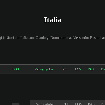
Italia
ți jucători din Italia sunt Gianluigi Donnarumma, Alessandro Bastoni a
POS
Rating global
RIT
LOV
PAS
DR
Rating global
RIT
LOV
PAS
DR