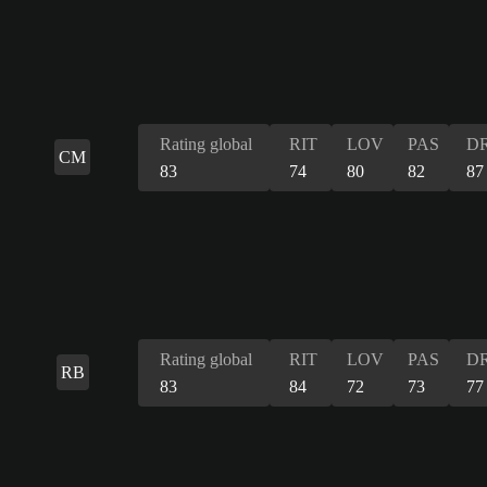
Rating global
RIT
LOV
PAS
DR
CM
83
74
80
82
87
Rating global
RIT
LOV
PAS
DR
RB
83
84
72
73
77