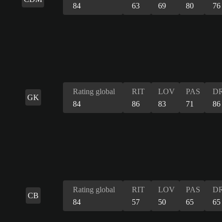
84
63
69
80
76
Rating global
RIT
LOV
PAS
DR
GK
84
86
83
71
86
Rating global
RIT
LOV
PAS
DR
CB
84
57
50
65
65