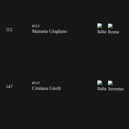
#112
112
Manuela Giugliano
#147
147
Cristiana Girelli