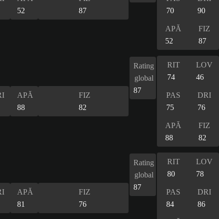
52
87
70
90
APĂ
FIZ
52
87
RIT
LOV
Rating
74
46
global
87
I
APĂ
FIZ
PAS
DRI
88
82
75
76
APĂ
FIZ
88
82
RIT
LOV
Rating
80
78
global
87
I
APĂ
FIZ
PAS
DRI
81
76
84
86