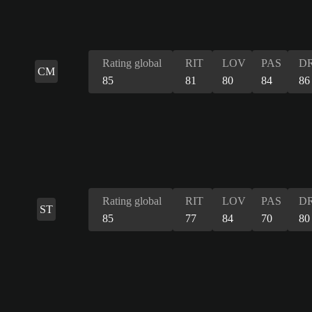
Rating global
RIT
LOV
PAS
DR
CM
85
81
80
84
86
Rating global
RIT
LOV
PAS
DR
ST
85
77
84
70
80