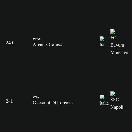
#240
240
Arianna Caruso
#241
241
Giovanni Di Lorenzo