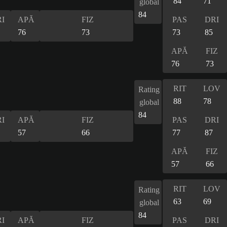
84
71
global
84
I
APĂ
FIZ
PAS
DRI
76
73
73
85
APĂ
FIZ
76
73
RIT
LOV
Rating
88
78
global
84
I
APĂ
FIZ
PAS
DRI
57
66
77
87
APĂ
FIZ
57
66
RIT
LOV
Rating
63
69
global
84
I
APĂ
FIZ
PAS
DRI