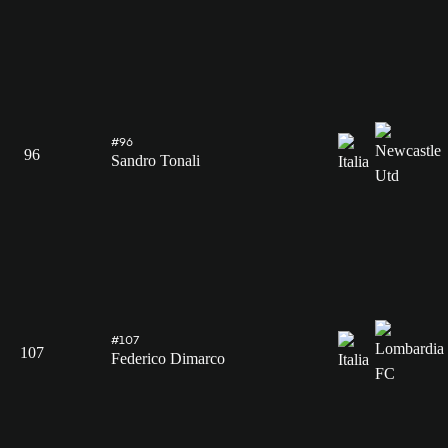
#96
96
Sandro Tonali
#107
107
Federico Dimarco