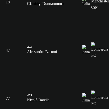
18
Gianluigi Donnarumma
#47
47
Alessandro Bastoni
#77
77
Nicolò Barella