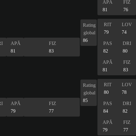
APĂ
FIZ
81
76
RIT
LOV
Rating
79
74
global
86
I
APĂ
FIZ
PAS
DRI
81
83
82
80
APĂ
FIZ
81
83
RIT
LOV
Rating
80
78
global
85
I
APĂ
FIZ
PAS
DRI
79
77
84
82
APĂ
FIZ
79
77