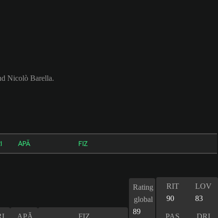
nd Nicolò Barella.
I
APĂ
FIZ
RIT
LOV
Rating
90
83
global
89
I
APĂ
FIZ
PAS
DRI