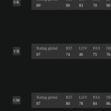
GK
89
90
83
70
90
Rating global
RIT
LOV
PAS
DR
CB
87
74
46
75
76
Rating global
RIT
LOV
PAS
DR
CM
87
80
78
84
86