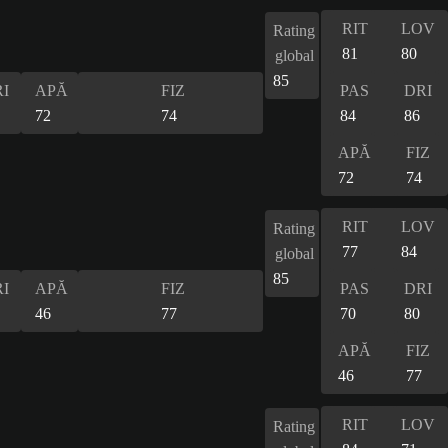
RIT
LOV
Rating
81
80
global
85
I
APĂ
FIZ
PAS
DRI
72
74
84
86
APĂ
FIZ
72
74
RIT
LOV
Rating
77
84
global
85
I
APĂ
FIZ
PAS
DRI
46
77
70
80
APĂ
FIZ
46
77
RIT
LOV
Rating