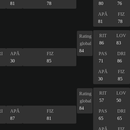
81
78
80
76
APĂ
FIZ
81
78
RIT
LOV
Rating
86
83
global
84
I
APĂ
FIZ
PAS
DRI
30
85
71
86
APĂ
FIZ
30
85
RIT
LOV
Rating
57
50
global
84
I
APĂ
FIZ
PAS
DRI
87
81
65
65
APĂ
FIZ