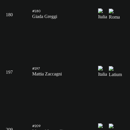
#180
180
Giada Greggi
#197
197
Mattia Zaccagni
#209
209