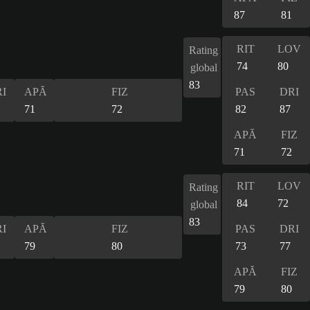
87
81
RIT
LOV
Rating
74
80
global
83
I
APĂ
FIZ
PAS
DRI
71
72
82
87
APĂ
FIZ
71
72
RIT
LOV
Rating
84
72
global
83
I
APĂ
FIZ
PAS
DRI
79
80
73
77
APĂ
FIZ
79
80