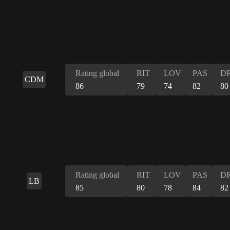
Rating global
RIT
LOV
PAS
DR
CDM
86
79
74
82
80
Rating global
RIT
LOV
PAS
DR
LB
85
80
78
84
82