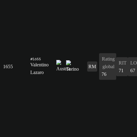
Rating
#1655
RIT
L
Valentino
1655
RM
global
71
67
Lazaro
76