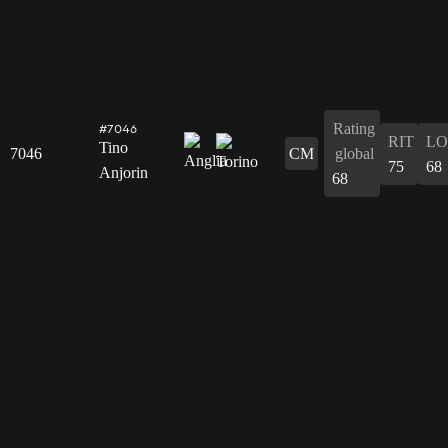
Rating
#7046
RIT
L
Tino
7046
CM
global
75
68
Anjorin
68