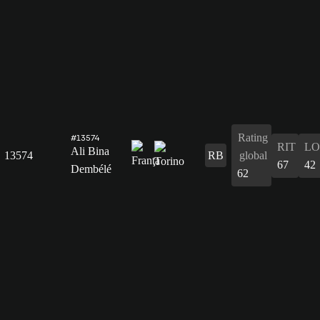
Rating
#13574
RIT
L
Ali Bina
13574
RB
global
67
42
Dembélé
62