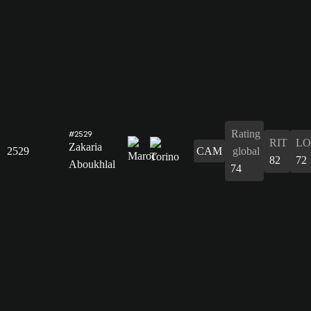
Rating
#2529
RIT
L
Zakaria
2529
CAM
global
82
72
Aboukhlal
74