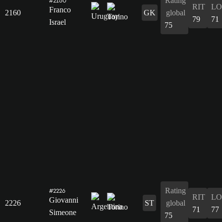
Rating
#2160
RIT
L
Franco
2160
GK
global
79
71
Israel
75
Rating
#2226
RIT
L
Giovanni
2226
ST
global
71
77
Simeone
75