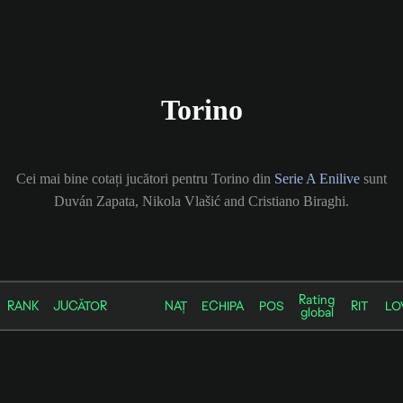
Torino
Cei mai bine cotați jucători pentru Torino din
Serie A Enilive
sunt
Duván Zapata, Nikola Vlašić and Cristiano Biraghi.
Rating
RANK
JUCĂTOR
NAȚ
ECHIPA
POS
RIT
LO
global