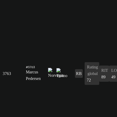
Rating
#3763
RIT
L
Marcus
3763
RB
global
89
49
Pedersen
72