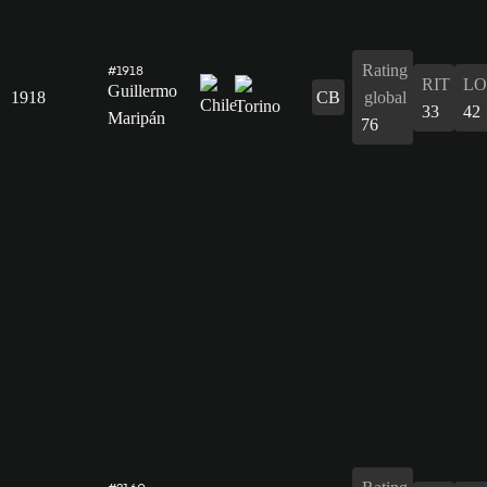
Rating
#1918
RIT
L
Guillermo
1918
CB
global
33
42
Maripán
76