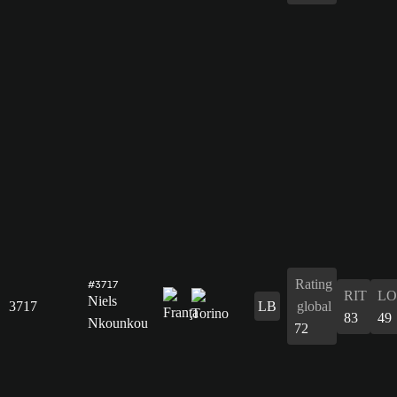
Rating
#3717
RIT
L
Niels
3717
LB
global
83
49
Nkounkou
72