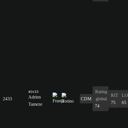
Rating
#2433
RIT
L
Adrien
2433
CDM
global
75
65
Tameze
74