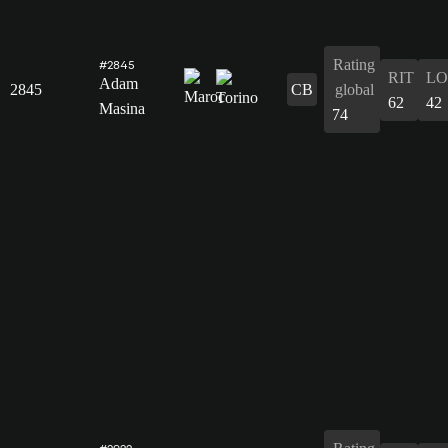
Rating
#2845
RIT
L
Adam
2845
CB
global
62
42
Masina
74