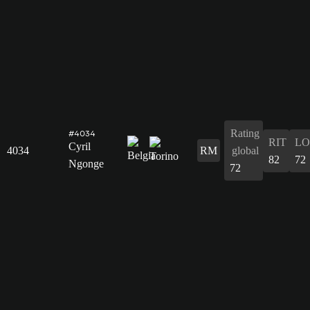
Rating
#4034
RIT
L
Cyril
4034
RM
global
82
72
Ngonge
72