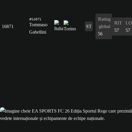
Rating
#16871
RIT
L
Tommaso
16871
ST
global
57
57
Gabellini
56