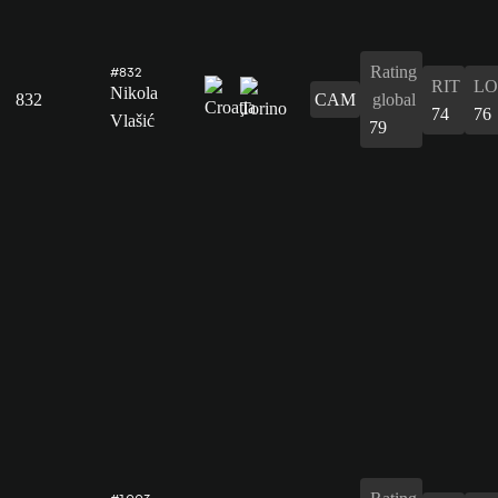
Rating
#832
RIT
L
Nikola
832
CAM
global
74
76
Vlašić
79