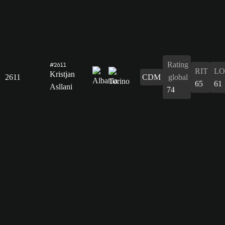
Rating
#2611
RIT
L
Kristjan
2611
CDM
global
65
61
Asllani
74