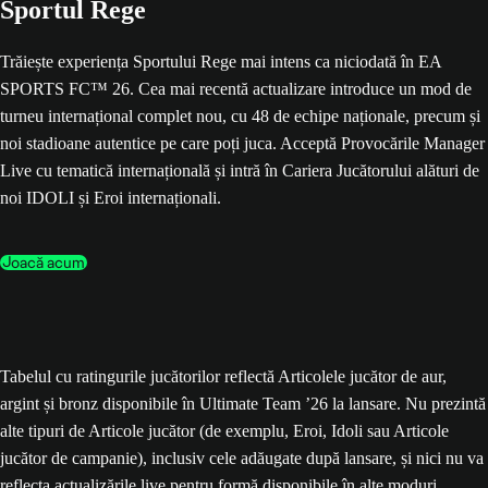
Sportul Rege
Trăiește experiența Sportului Rege mai intens ca niciodată în EA
SPORTS FC™ 26. Cea mai recentă actualizare introduce un mod de
turneu internațional complet nou, cu 48 de echipe naționale, precum și
noi stadioane autentice pe care poți juca. Acceptă Provocările Manager
Live cu tematică internațională și intră în Cariera Jucătorului alături de
noi IDOLI și Eroi internaționali.
Joacă acum
Tabelul cu ratingurile jucătorilor reflectă Articolele jucător de aur,
argint și bronz disponibile în Ultimate Team ’26 la lansare. Nu prezintă
alte tipuri de Articole jucător (de exemplu, Eroi, Idoli sau Articole
jucător de campanie), inclusiv cele adăugate după lansare, și nici nu va
reflecta actualizările live pentru formă disponibile în alte moduri.