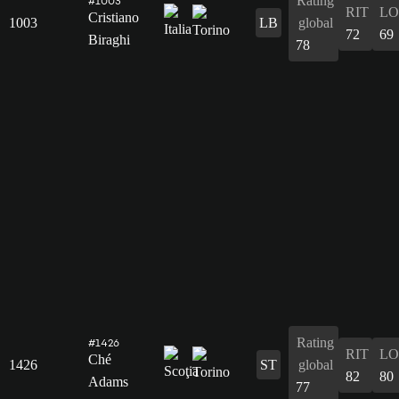
Rating
#1003
RIT
L
Cristiano
1003
LB
global
72
69
Biraghi
78
Rating
#1426
RIT
L
Ché
1426
ST
global
82
80
Adams
77