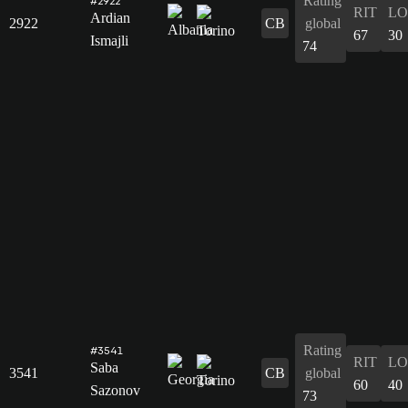
Rating
#2922
RIT
L
Ardian
2922
CB
global
67
30
Ismajli
74
Rating
#3541
RIT
L
Saba
3541
CB
global
60
40
Sazonov
73