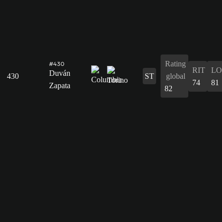
Rating
#430
RIT
L
Duván
430
ST
global
74
81
Zapata
82