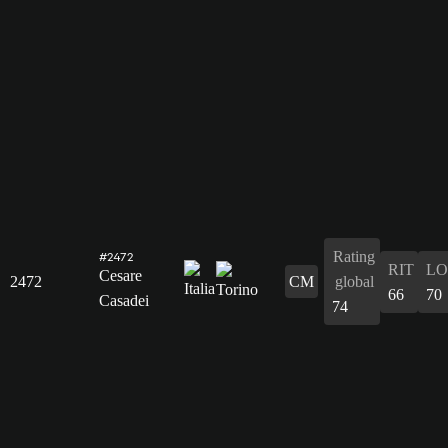
Rating
#2472
RIT
L
Cesare
2472
CM
global
66
70
Casadei
74