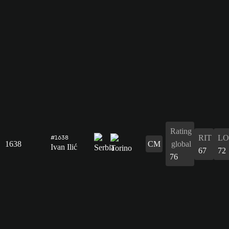
Rating
RIT
L
#1638
1638
CM
global
Ivan Ilić
67
72
76