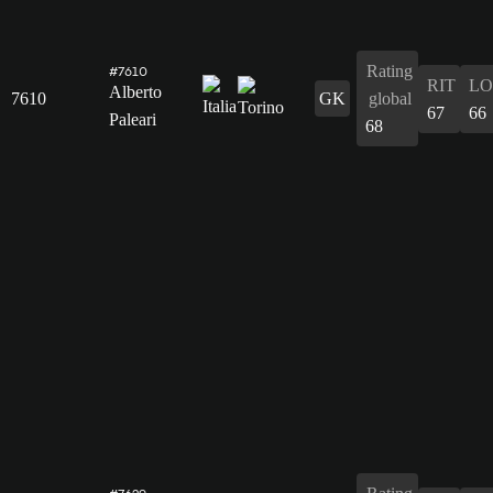
Rating
#7610
RIT
L
Alberto
7610
GK
global
67
66
Paleari
68