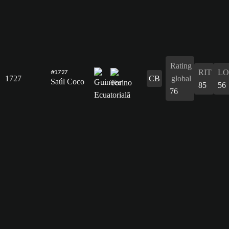
Rating
RIT
L
#1727
1727
CB
global
Saúl Coco
85
56
76