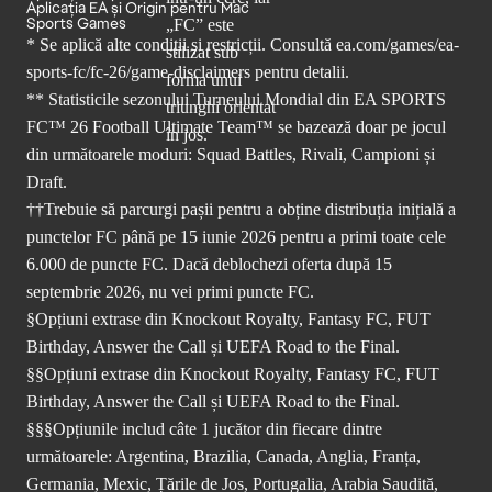
Aplicația EA și Origin pentru Mac
Sports Games
* Se aplică alte condiții și restricții. Consultă
ea.com/games/ea-
sports-fc/fc-26/game-disclaimers
pentru detalii.
** Statisticile sezonului Turneului Mondial din EA SPORTS
FC™ 26 Football Ultimate Team™ se bazează doar pe jocul
din următoarele moduri: Squad Battles, Rivali, Campioni și
Draft.
††Trebuie să parcurgi pașii pentru a obține distribuția inițială a
punctelor FC până pe 15 iunie 2026 pentru a primi toate cele
6.000 de puncte FC. Dacă deblochezi oferta după 15
septembrie 2026, nu vei primi puncte FC.
§Opțiuni extrase din Knockout Royalty, Fantasy FC, FUT
Birthday, Answer the Call și UEFA Road to the Final.
§§Opțiuni extrase din Knockout Royalty, Fantasy FC, FUT
Birthday, Answer the Call și UEFA Road to the Final.
§§§Opțiunile includ câte 1 jucător din fiecare dintre
următoarele: Argentina, Brazilia, Canada, Anglia, Franța,
Germania, Mexic, Țările de Jos, Portugalia, Arabia Saudită,