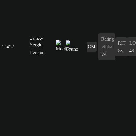
Rating
#15452
RIT
L
Sergiu
15452
CM
global
68
49
Perciun
59