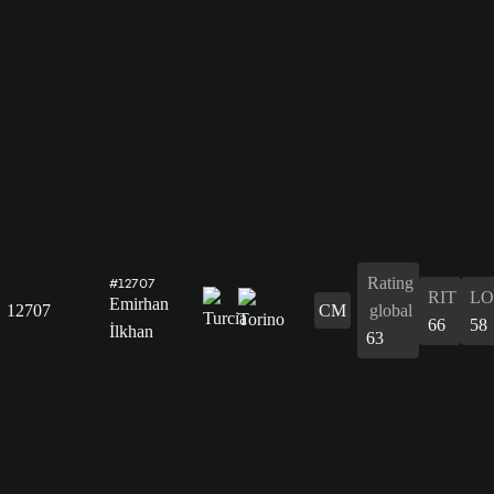
Rating
#12707
RIT
L
Emirhan
12707
CM
global
66
58
İlkhan
63