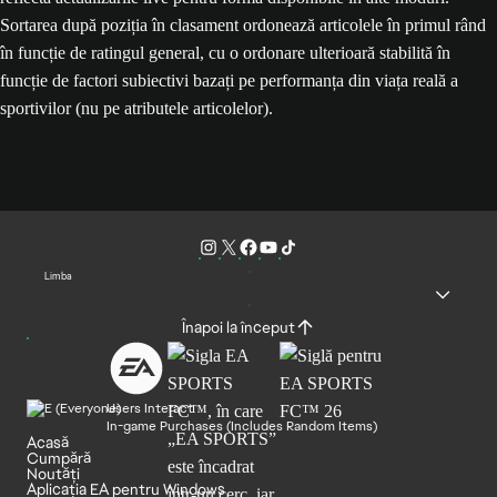
Sortarea după poziția în clasament ordonează articolele în primul rând
în funcție de ratingul general, cu o ordonare ulterioară stabilită în
funcție de factori subiectivi bazați pe performanța din viața reală a
sportivilor (nu pe atributele articolelor).
Limba
Înapoi la început
Users Interact
In-game Purchases (Includes Random Items)
Acasă
Cumpără
Noutăți
Aplicația EA pentru Windows