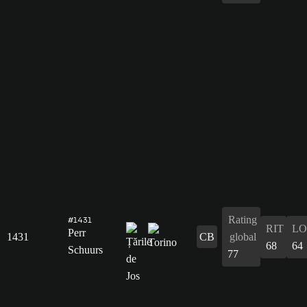
Rating
#1431
RIT
L
Perr
1431
CB
global
68
64
Schuurs
77