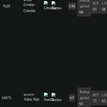
Rating
#7629
RIT
L
Gvidas
7629
CM
global
53
58
Gineitis
68
Rating
RIT
L
#10975
10975
ST
global
Alieu Njie
77
65
65