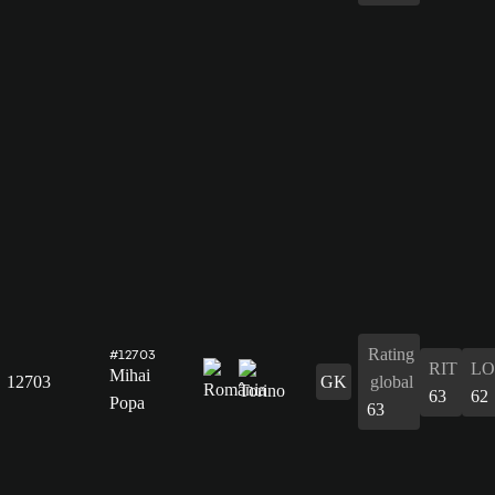
Rating
#12703
RIT
L
Mihai
12703
GK
global
63
62
Popa
63