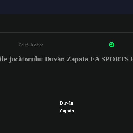
ile jucătorului Duván Zapata EA SPORTS
Enter a minimum of 3 characters or numbers
Duván
Zapata