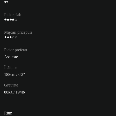
ST
Picior slab
Mișcări pricepute
Picior preferat
Așa este
Înălțime
188cm / 6'2"
Greutate
88kg / 194lb
Ritm