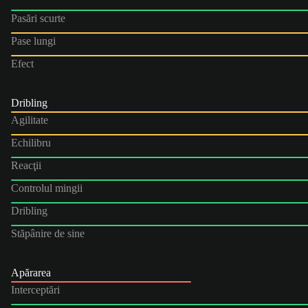
Pasări scurte
Pase lungi
Efect
Dribling
Agilitate
Echilibru
Reacţii
Controlul mingii
Dribling
Stăpânire de sine
Apărarea
Interceptări