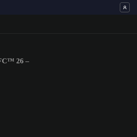
 FC™ 26 –