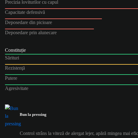
Precizia loviturilor cu capul
Capacitate defensivă
Deposedare din picioare
Deposedare prin alunecare
Constituție
Sărituri
Rezistenţă
Putere
Agresivitate
Bun la pressing
Control strâns la viteză de alergat lejer, apără mingea mai efic