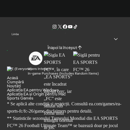
Limba
Înapoi la început
Users Interact
In-game Purchases (Includes Random Items)
Acasă
Cumpără
Noutăți
Aplicația EA pentru Windows
Aplicația EA și Origin pentru Mac
Sports Games
* Se aplică alte condiții și restricții. Consultă
ea.com/games/ea-
sports-fc/fc-26/game-disclaimers
pentru detalii.
** Statisticile sezonului Turneului Mondial din EA SPORTS
FC™ 26 Football Ultimate Team™ se bazează doar pe jocul