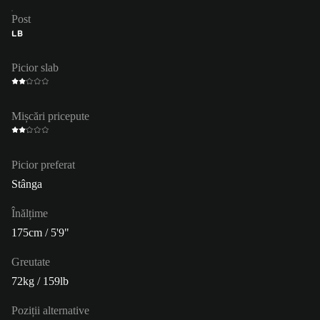
Post
LB
Picior slab
Mișcări pricepute
Picior preferat
Stânga
Înălțime
175cm / 5'9"
Greutate
72kg / 159lb
Poziții alternative