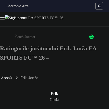
Ratingurile jucătorului Erik Janža EA
Enter a minimum of 3 characters or numbers
SPORTS FC™ 26 –
Acasă
Erik Janža
Erik
Janža