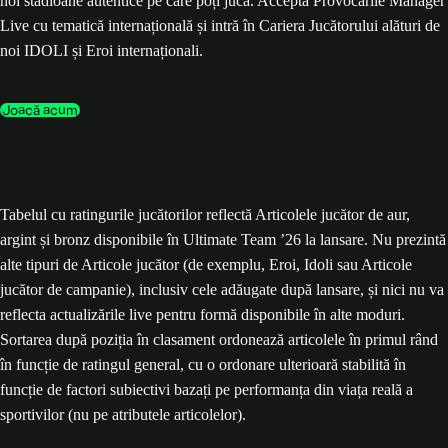
noi stadioane autentice pe care poți juca. Acceptă Provocările Manager
Live cu tematică internațională și intră în Cariera Jucătorului alături de
noi IDOLI și Eroi internaționali.
Joacă acum
Tabelul cu ratingurile jucătorilor reflectă Articolele jucător de aur,
argint și bronz disponibile în Ultimate Team ’26 la lansare. Nu prezintă
alte tipuri de Articole jucător (de exemplu, Eroi, Idoli sau Articole
jucător de campanie), inclusiv cele adăugate după lansare, și nici nu va
reflecta actualizările live pentru formă disponibile în alte moduri.
Sortarea după poziția în clasament ordonează articolele în primul rând
în funcție de ratingul general, cu o ordonare ulterioară stabilită în
funcție de factori subiectivi bazați pe performanța din viața reală a
sportivilor (nu pe atributele articolelor).