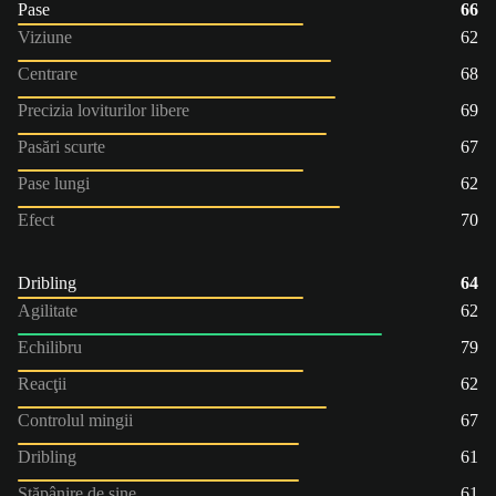
Pase
66
Viziune
62
Centrare
68
Precizia loviturilor libere
69
Pasări scurte
67
Pase lungi
62
Efect
70
Dribling
64
Agilitate
62
Echilibru
79
Reacţii
62
Controlul mingii
67
Dribling
61
Stăpânire de sine
61