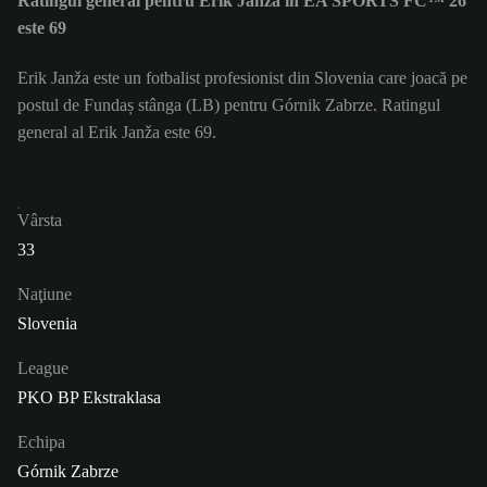
Ratingul general pentru Erik Janža în EA SPORTS FC™ 26
este 69
Erik Janža este un fotbalist profesionist din Slovenia care joacă pe
postul de Fundaș stânga (LB) pentru Górnik Zabrze. Ratingul
general al Erik Janža este 69.
Vârsta
33
Naţiune
Slovenia
League
PKO BP Ekstraklasa
Echipa
Górnik Zabrze