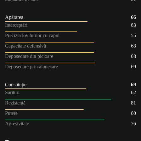
Apărarea
66
Interceptări
63
Precizia loviturilor cu capul
55
Capacitate defensivă
68
Deposedare din picioare
68
Deposedare prin alunecare
69
Constituție
69
Sărituri
62
Rezistenţă
81
Putere
60
Agresivitate
76