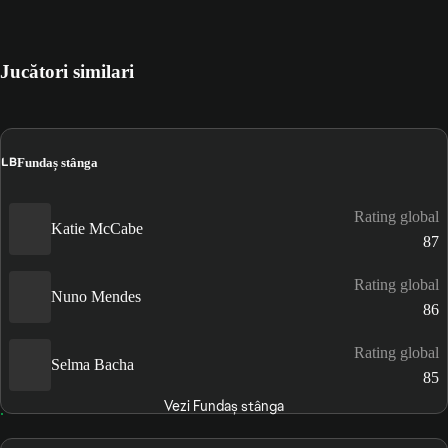
Jucători similari
LB
Fundaș stânga
Rating global
Katie McCabe
87
Rating global
Nuno Mendes
86
Rating global
Selma Bacha
85
Vezi Fundaș stânga