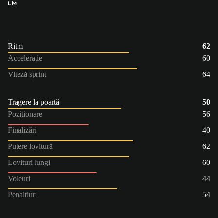
LM
Ritm
62
Accelerație
60
Viteză sprint
64
Tragere la poartă
50
Poziţionare
56
Finalizări
40
Putere lovitură
62
Lovituri lungi
60
Voleuri
44
Penaltiuri
54