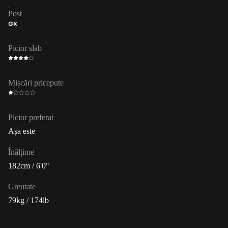
Post
GK
Picior slab
Mișcări pricepute
Picior preferat
Așa este
Înălțime
182cm / 6'0"
Greutate
79kg / 174lb