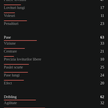
Lovituri lungi
17
Voleuri
11
Penaltiuri
23
Pase
63
Viziune
33
Centrare
21
Precizia loviturilor libere
10
Pasări scurte
25
Pase lungi
24
Efect
20
Dribling
62
Agilitate
32