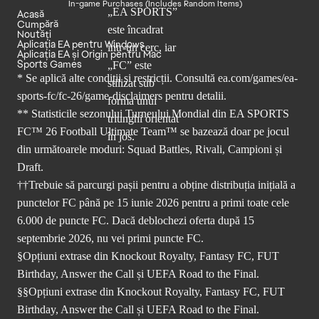
In-game Purchases (Includes Random Items)
Acasă
Cumpără
Noutăți
Aplicația EA pentru Windows
Aplicația EA și Origin pentru Mac
Sports Games
* Se aplică alte condiții și restricții. Consultă
ea.com/games/ea-
sports-fc/fc-26/game-disclaimers
pentru detalii.
** Statisticile sezonului Turneului Mondial din EA SPORTS
FC™ 26 Football Ultimate Team™ se bazează doar pe jocul
din următoarele moduri: Squad Battles, Rivali, Campioni și
Draft.
††Trebuie să parcurgi pașii pentru a obține distribuția inițială a
punctelor FC până pe 15 iunie 2026 pentru a primi toate cele
6.000 de puncte FC. Dacă deblochezi oferta după 15
septembrie 2026, nu vei primi puncte FC.
§Opțiuni extrase din Knockout Royalty, Fantasy FC, FUT
Birthday, Answer the Call și UEFA Road to the Final.
§§Opțiuni extrase din Knockout Royalty, Fantasy FC, FUT
Birthday, Answer the Call și UEFA Road to the Final.