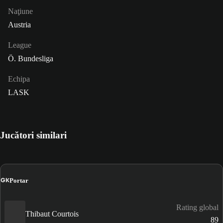
Naţiune
Austria
League
Ö. Bundesliga
Echipa
LASK
Jucători similari
GK
Portar
Rating global
Thibaut Courtois
89