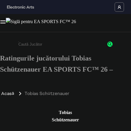
Ratingurile jucătorului Tobias
Enter a minimum of 3 characters or numbers
Schützenauer EA SPORTS FC™ 26 –
Acasă
Tobias Schützenauer
Tobias
Schützenauer