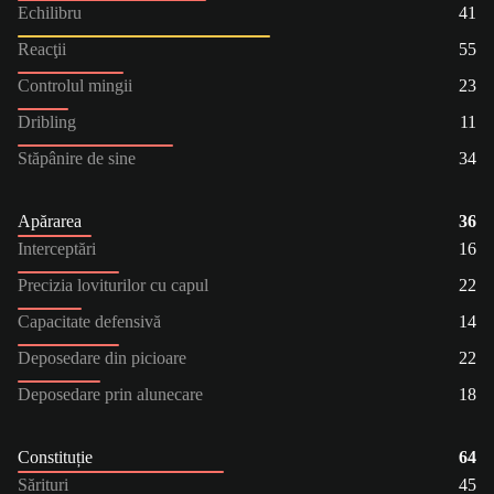
Echilibru
41
Reacţii
55
Controlul mingii
23
Dribling
11
Stăpânire de sine
34
Apărarea
36
Interceptări
16
Precizia loviturilor cu capul
22
Capacitate defensivă
14
Deposedare din picioare
22
Deposedare prin alunecare
18
Constituție
64
Sărituri
45