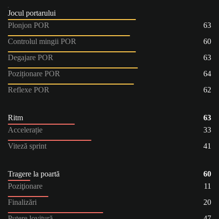
Jocul portarului
Plonjon POR
63
Controlul mingii POR
60
Degajare POR
63
Poziționare POR
64
Reflexe POR
62
Ritm
63
Accelerație
33
Viteză sprint
41
Tragere la poartă
60
Poziţionare
11
Finalizări
20
Putere lovitură
47