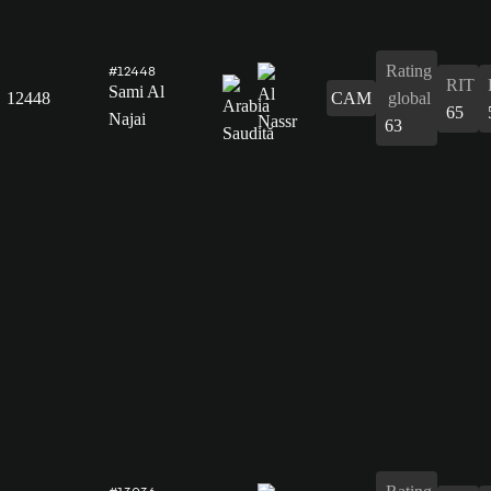
Rating
#12448
RIT
Sami Al
12448
CAM
global
65
Najai
63