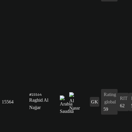
Rating
#15564
RIT
Raghid Al
15564
GK
global
62
Najjar
59