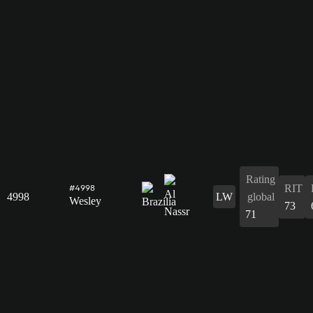
Rating
RIT
#4998
4998
LW
global
Wesley
73
71