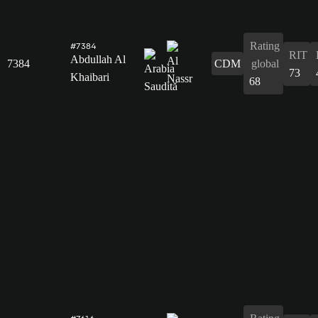
Rating
#7384
RIT
Abdullah Al
7384
CDM
global
73
Khaibari
68