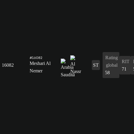
Rating
#16082
RIT
Meshari Al
16082
ST
global
71
Nemer
58