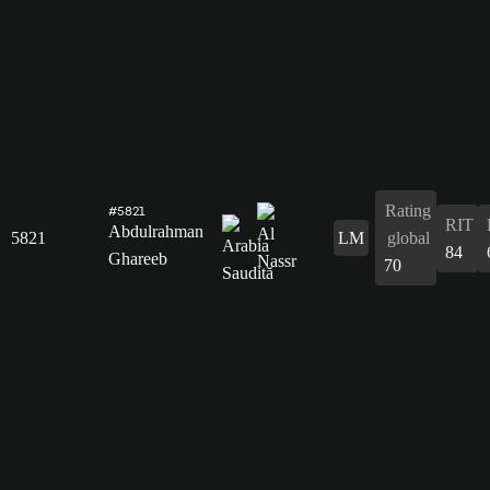
Rating
#5821
RIT
Abdulrahman
5821
LM
global
84
Ghareeb
70