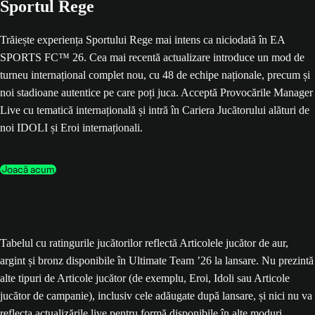
Sportul Rege
Trăiește experiența Sportului Rege mai intens ca niciodată în EA
SPORTS FC™ 26. Cea mai recentă actualizare introduce un mod de
turneu internațional complet nou, cu 48 de echipe naționale, precum și
noi stadioane autentice pe care poți juca. Acceptă Provocările Manager
Live cu tematică internațională și intră în Cariera Jucătorului alături de
noi IDOLI și Eroi internaționali.
Joacă acum
Tabelul cu ratingurile jucătorilor reflectă Articolele jucător de aur,
argint și bronz disponibile în Ultimate Team ’26 la lansare. Nu prezintă
alte tipuri de Articole jucător (de exemplu, Eroi, Idoli sau Articole
jucător de campanie), inclusiv cele adăugate după lansare, și nici nu va
reflecta actualizările live pentru formă disponibile în alte moduri.