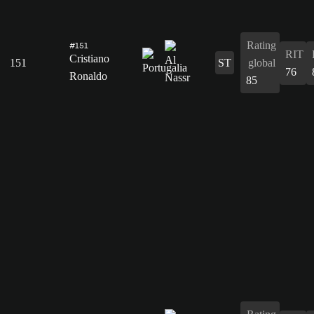
Rating
#151
RIT
Cristiano
151
ST
global
76
Ronaldo
85