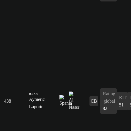
Rating
#438
RIT
Aymeric
438
CB
global
51
Laporte
82