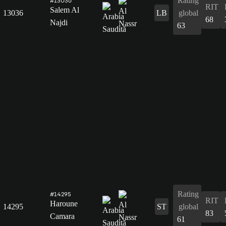
Rating
#13036
RIT
Salem Al
13036
LB
global
68
Najdi
63
Rating
#14295
RIT
Haroune
14295
ST
global
83
Camara
61