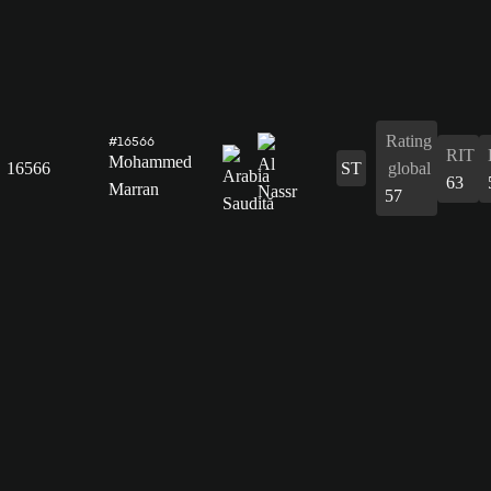
Rating
#16566
RIT
Mohammed
16566
ST
global
63
Marran
57