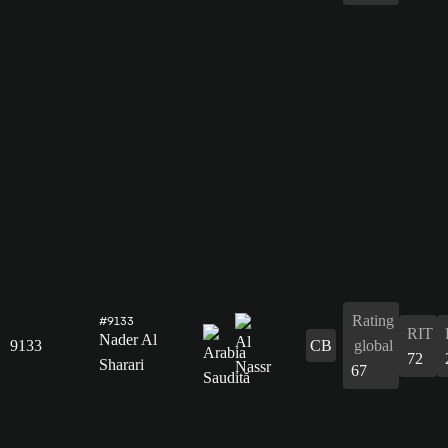
Rating
#9133
RIT
Nader Al
9133
CB
global
72
Sharari
67