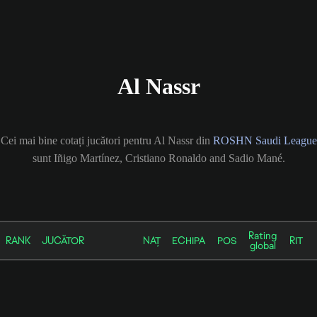
Al Nassr
Cei mai bine cotați jucători pentru Al Nassr din
ROSHN Saudi League
sunt Iñigo Martínez, Cristiano Ronaldo and Sadio Mané.
Rating
RANK
JUCĂTOR
NAȚ
ECHIPA
POS
RIT
global