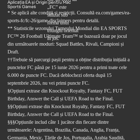
Aplicația EA și Origin pentru Mac
Sports Games
* Se aplică alte condiții și restricții. Consultă
ea.com/games/ea-
sports-fc/fc-26/game-disclaimers
pentru detalii.
** Statisticile sezonului Turneului Mondial din EA SPORTS
FC™ 26 Football Ultimate Team™ se bazează doar pe jocul
din următoarele moduri: Squad Battles, Rivali, Campioni și
Draft.
††Trebuie să parcurgi pașii pentru a obține distribuția inițială a
punctelor FC până pe 15 iunie 2026 pentru a primi toate cele
6.000 de puncte FC. Dacă deblochezi oferta după 15
septembrie 2026, nu vei primi puncte FC.
§Opțiuni extrase din Knockout Royalty, Fantasy FC, FUT
Birthday, Answer the Call și UEFA Road to the Final.
§§Opțiuni extrase din Knockout Royalty, Fantasy FC, FUT
Birthday, Answer the Call și UEFA Road to the Final.
§§§Opțiunile includ câte 1 jucător din fiecare dintre
următoarele: Argentina, Brazilia, Canada, Anglia, Franța,
Germania, Mexic, Țările de Jos, Portugalia, Arabia Saudită,