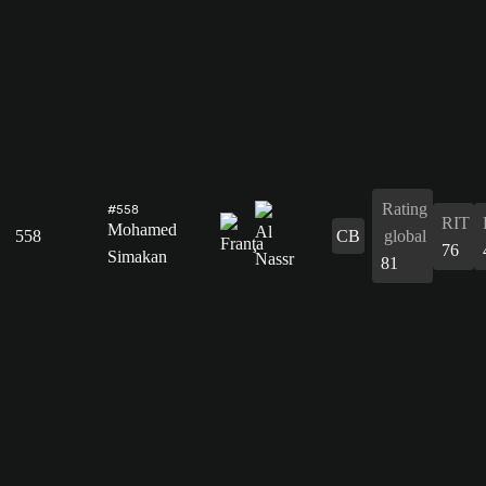
Rating
#558
RIT
Mohamed
558
CB
global
76
Simakan
81