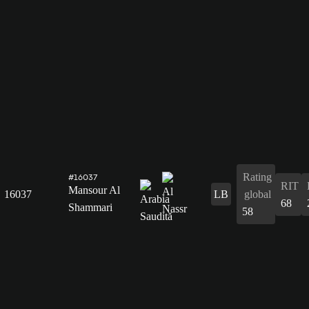
Rating
#16037
RIT
Mansour Al
16037
LB
global
68
Shammari
58