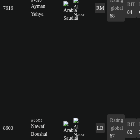
Rating
#7616
RIT
Ayman
7616
RM
global
84
Yahya
68
Rating
#8603
RIT
Nawaf
8603
LB
global
82
Boushal
67