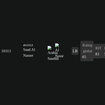
Rating
#10313
RIT
Saad Al
10313
LB
global
83
Nasser
65