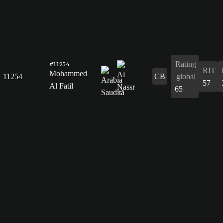
Rating
#11254
RIT
Mohammed
11254
CB
global
57
Al Fatil
65