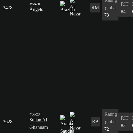
Rating
RIT
#3478
3478
RM
global
Ângelo
84
73
Rating
#3628
RIT
Sultan Al
3628
RB
global
82
Ghannam
72