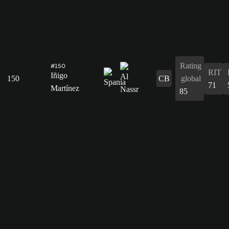
Rating
#150
RIT
Iñigo
150
CB
global
71
Martínez
85