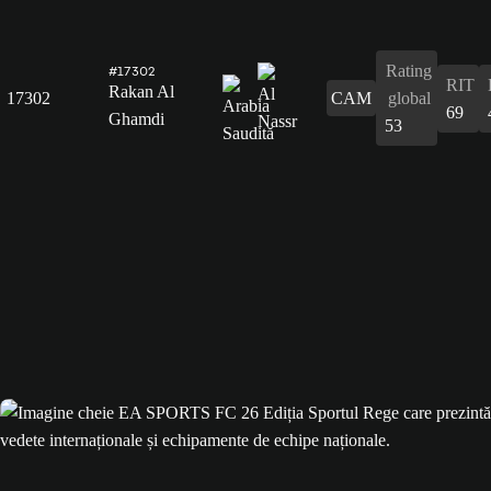
Rating
#17302
RIT
Rakan Al
17302
CAM
global
69
Ghamdi
53