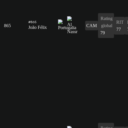
Rating
RIT
#865
865
CAM
global
João Félix
77
79