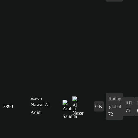
Rating
#3890
RIT
Nawaf Al
3890
GK
global
75
Aqidi
72