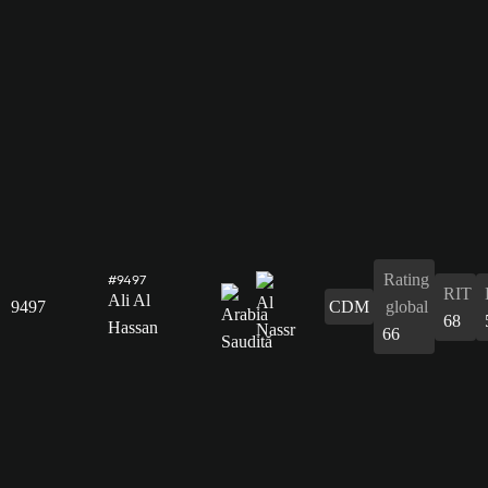
Rating
#9497
RIT
Ali Al
9497
CDM
global
68
Hassan
66