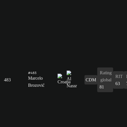
Rating
#483
RIT
Marcelo
483
CDM
global
63
Brozović
81