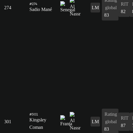
Rating
RIT
#274
274
LM
global
Sadio Mané
82
83
Rating
#301
RIT
Kingsley
301
LM
global
87
Coman
83