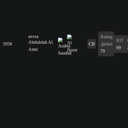
Rating
#5958
RIT
Abdulelah Al
5958
CB
global
69
Amri
70