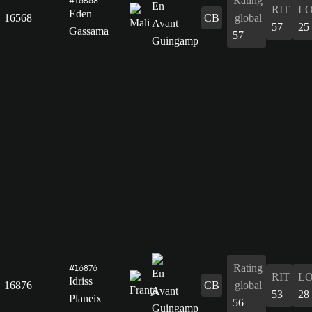
Rating
#16568
RIT
L
Eden
16568
CB
global
57
25
Gassama
57
Rating
#16876
RIT
L
Idriss
16876
CB
global
53
28
Planeix
56