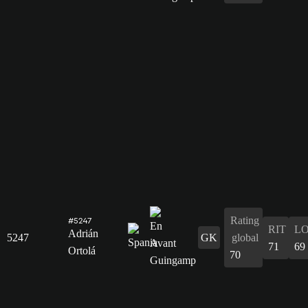
Rating
#5247
RIT
L
Adrián
5247
GK
global
71
69
Ortolá
70