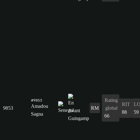
Rating
#9853
RIT
L
Amadou
9853
RM
global
88
59
Sagna
66