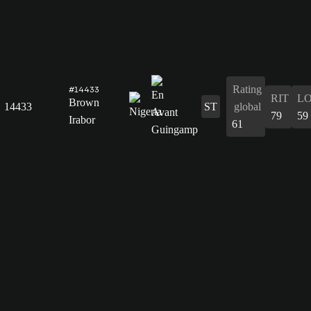
Rating
#14433
RIT
L
Brown
14433
ST
global
79
59
Irabor
61