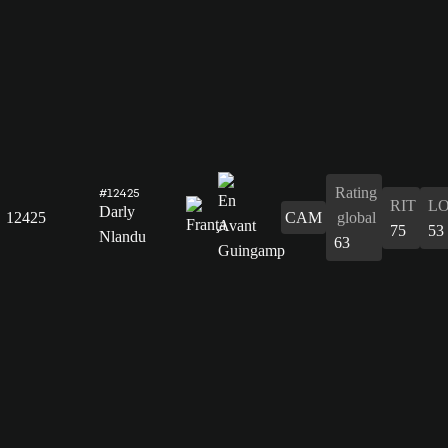
Rating
#12425
RIT
L
Darly
12425
CAM
global
75
53
Nlandu
63