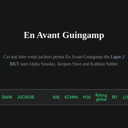
En Avant Guingamp
Cei mai bine cotați jucători pentru En Avant Guingamp din
Ligue 2
BKT
sunt Alpha Sissoko, Jacques Siwe and Kalidou Sidibé.
Rating
RANK
JUCĂTOR
NAȚ
ECHIPA
POS
RIT
LO
global