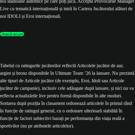
noi stadioane autentice pe care poți juca. Acceptă Provocările Manager
Live cu tematică internațională și intră în Cariera Jucătorului alături de
noi IDOLI și Eroi internaționali.
Joacă acum
Tabelul cu ratingurile jucătorilor reflectă Articolele jucător de aur,
argint și bronz disponibile în Ultimate Team ’26 la lansare. Nu prezintă
alte tipuri de Articole jucător (de exemplu, Eroi, Idoli sau Articole
jucător de campanie), inclusiv cele adăugate după lansare, și nici nu va
reflecta actualizările live pentru formă disponibile în alte moduri.
Sortarea după poziția în clasament ordonează articolele în primul rând
în funcție de ratingul general, cu o ordonare ulterioară stabilită în
funcție de factori subiectivi bazați pe performanța din viața reală a
sportivilor (nu pe atributele articolelor).