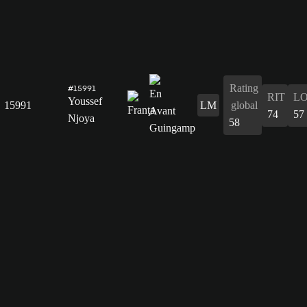
Rating
#15991
RIT
L
Youssef
15991
LM
global
74
57
Njoya
58