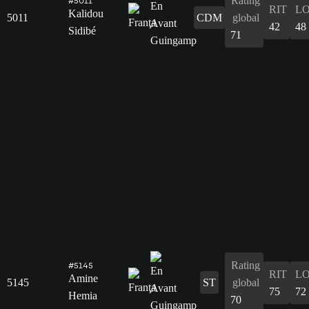
Rating
#5011
RIT
L
Kalidou
5011
CDM
global
42
48
Sidibé
71
Rating
#5145
RIT
L
Amine
5145
ST
global
75
72
Hemia
70