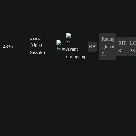
Rating
#4836
RIT
L
Alpha
4836
RB
global
81
33
Sissoko
71