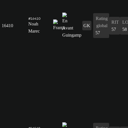
Rating
#16410
RIT
L
Noah
16410
GK
global
57
58
Marec
57