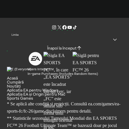
Limba
Înapoi la început
Users Interact
In-game Purchases (Includes Random Items)
Acasă
Cumpără
Noutăți
Aplicația EA pentru Windows
Aplicația EA și Origin pentru Mac
Sports Games
* Se aplică alte condiții și restricții. Consultă
ea.com/games/ea-
sports-fc/fc-26/game-disclaimers
pentru detalii.
** Statisticile sezonului Turneului Mondial din EA SPORTS
FC™ 26 Football Ultimate Team™ se bazează doar pe jocul