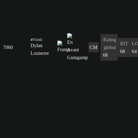
Rating
#7060
RIT
L
Dylan
7060
CM
global
68
64
Louiserre
68