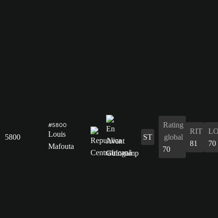
Rating
#5800
RIT
L
Louis
5800
ST
global
81
70
Mafouta
70