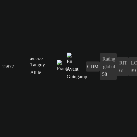
Rating
#15877
RIT
L
Tanguy
15877
CDM
global
61
39
Ahile
58