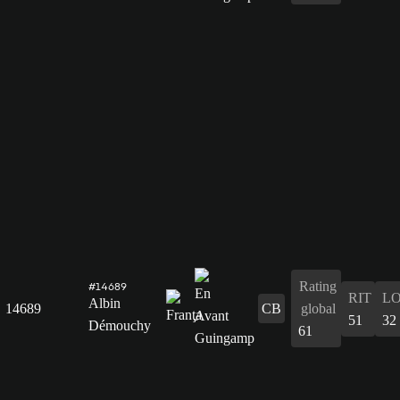
Rating
#14689
RIT
L
Albin
14689
CB
global
51
32
Démouchy
61