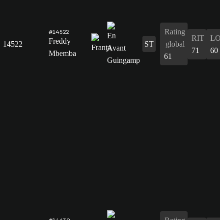
Rating
#14522
RIT
L
Freddy
14522
ST
global
71
60
Mbemba
61