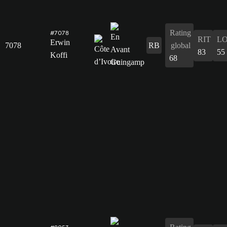
Rating
#7078
RIT
L
Erwin
7078
RB
global
83
55
Koffi
68