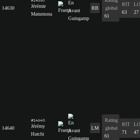
Rating
#14630
RIT
L
Jérémie
14630
RB
global
63
27
Matumona
61
Rating
#14640
RIT
L
Jérémy
14640
LM
global
71
47
Hatchi
61