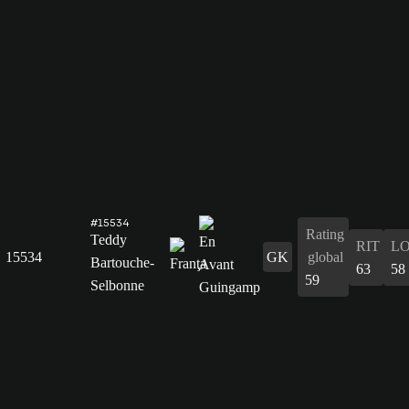
#15534
Rating
Teddy
RIT
L
15534
GK
global
Bartouche-
63
58
59
Selbonne