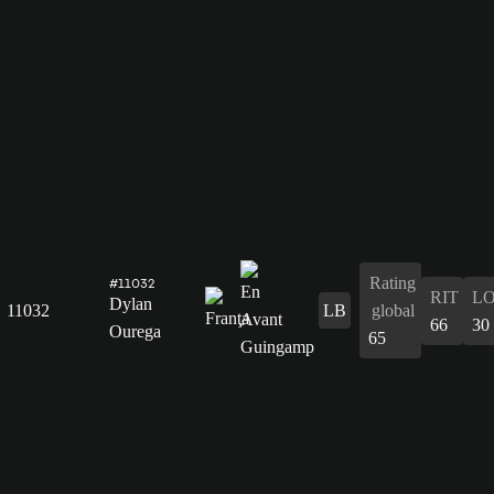
Rating
#11032
RIT
L
Dylan
11032
LB
global
66
30
Ourega
65