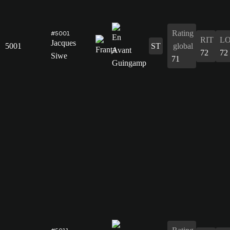
Rating
#5001
RIT
L
Jacques
5001
ST
global
72
72
Siwe
71