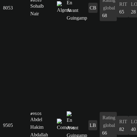
Rating
#8053
RIT
L
Sohaïb
8053
CB
global
65
28
Nair
68
#9505
Rating
Abdel
RIT
L
9505
LB
global
Hakim
82
40
66
Abdallah