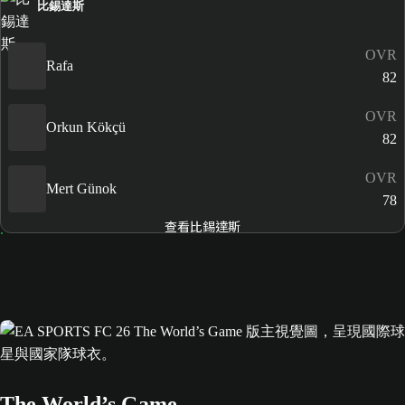
比錫達斯
OVR
Rafa
82
OVR
Orkun Kökçü
82
OVR
Mert Günok
78
查看比錫達斯
The World’s Game