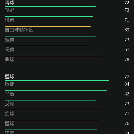
傳球
72
視野
73
橫傳
71
自由球精準度
69
短傳
73
長傳
67
曲球
78
盤球
77
敏捷
84
平衡
82
反應
73
控球
77
盤球
76
沉著
74