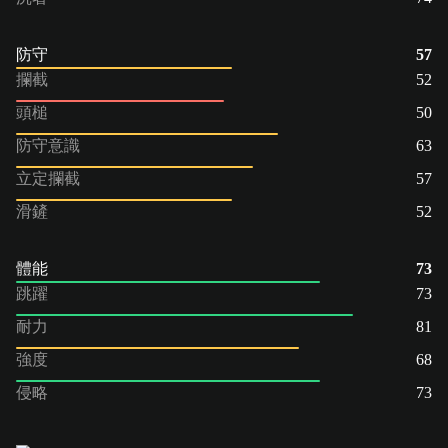
防守
57
攔截
52
頭槌
50
防守意識
63
立定攔截
57
滑鏟
52
體能
73
跳躍
73
耐力
81
強度
68
侵略
73