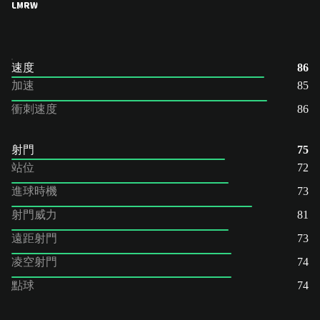
LM
RW
速度
86
加速
85
衝刺速度
86
射門
75
站位
72
進球時機
73
射門威力
81
遠距射門
73
凌空射門
74
點球
74