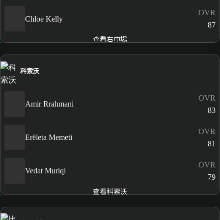
OVR
Chloe Kelly
87
查看右中場
科索沃
OVR
Amir Rrahmani
83
OVR
Erëleta Memeti
81
OVR
Vedat Muriqi
79
查看科索沃