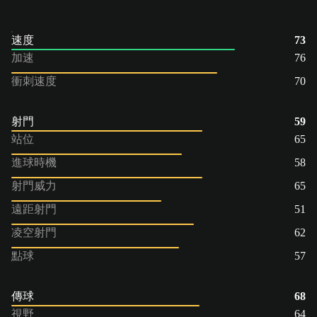
速度
73
加速
76
衝刺速度
70
射門
59
站位
65
進球時機
58
射門威力
65
遠距射門
51
凌空射門
62
點球
57
傳球
68
視野
64