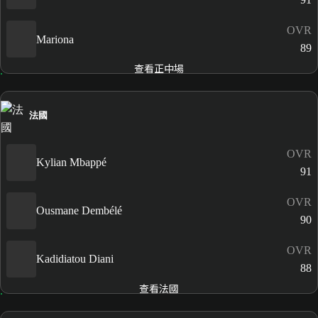
OVR
Mariona
89
查看正中場
法國
OVR
Kylian Mbappé
91
OVR
Ousmane Dembélé
90
OVR
Kadidiatou Diani
88
查看法國