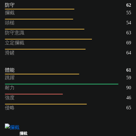
防守
62
攔截
55
頭槌
54
防守意識
63
立定攔截
69
滑鏟
64
體能
61
跳躍
59
耐力
90
強度
46
侵略
65
攔截