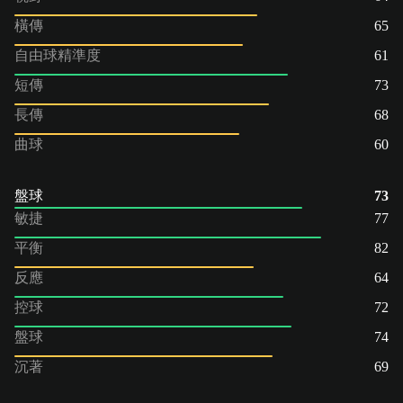
橫傳
65
自由球精準度
61
短傳
73
長傳
68
曲球
60
盤球
73
敏捷
77
平衡
82
反應
64
控球
72
盤球
74
沉著
69