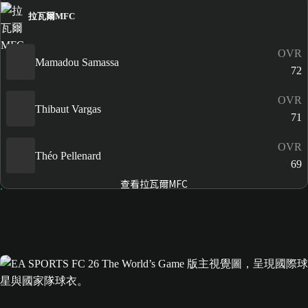
拉瓦爾MFC
OVR
Mamadou Samassa
72
OVR
Thibaut Vargas
71
OVR
Théo Pellenard
69
查看拉瓦爾MFC