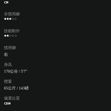
CM
非慣用腳
技能動作
慣用腳
右
身高
170公分 / 5'7"
體重
65公斤 / 143磅
備選位置
CDM