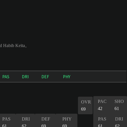
Habib Keïta。
PAS
DRI
DEF
PHY
PAC
SHO
OVR
42
61
69
PAS
DRI
DEF
PHY
PAS
DRI
61
62
69
69
61
62