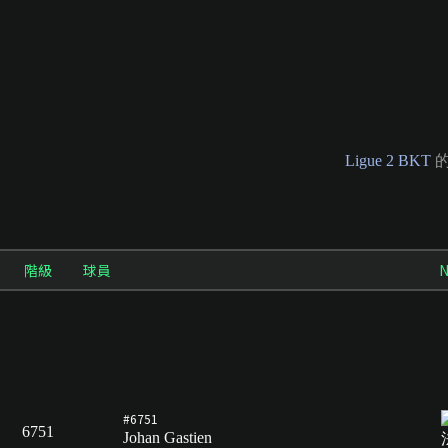
Ligue 2 BKT
的
階級
球員
N
#6751
6751
Johan Gastien