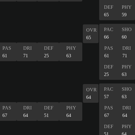
DEF
PHY
65
59
PAC
SHO
OVR
66
60
65
PAS
DRI
DEF
PHY
PAS
DRI
61
71
25
63
61
71
DEF
PHY
25
63
PAC
SHO
OVR
57
63
64
PAS
DRI
DEF
PHY
PAS
DRI
67
64
51
64
67
64
DEF
PHY
51
64