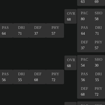
63
69
PAC
SHO
OVR
80
58
68
PAS
DRI
DEF
PHY
PAS
DRI
64
71
37
57
64
71
DEF
PHY
37
57
PAC
SHO
OVR
54
30
68
PAS
DRI
DEF
PHY
PAS
DRI
56
55
68
72
56
55
DEF
PHY
68
72