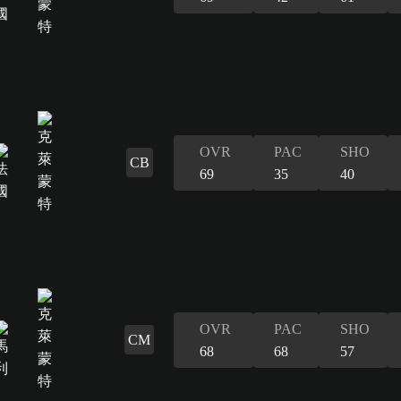
OVR
PAC
SHO
CB
69
35
40
OVR
PAC
SHO
CM
68
68
57