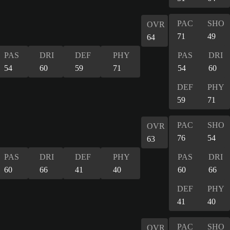
PAC
SHO
OVR
71
49
64
PAS
DRI
DEF
PHY
PAS
DRI
54
60
59
71
54
60
DEF
PHY
59
71
PAC
SHO
OVR
76
54
63
PAS
DRI
DEF
PHY
PAS
DRI
60
66
41
40
60
66
DEF
PHY
41
40
PAC
SHO
OVR