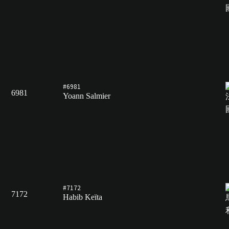
#6981
6981
Yoann Salmier
#7172
7172
Habib Keïta