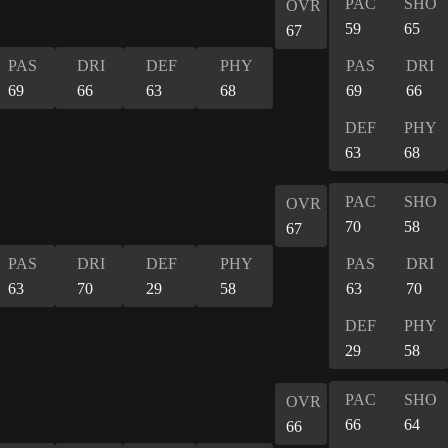
PAC
SHO
OVR
59
65
67
PAS
DRI
DEF
PHY
PAS
DRI
69
66
63
68
69
66
DEF
PHY
63
68
PAC
SHO
OVR
70
58
67
PAS
DRI
DEF
PHY
PAS
DRI
63
70
29
58
63
70
DEF
PHY
29
58
PAC
SHO
OVR
66
64
66