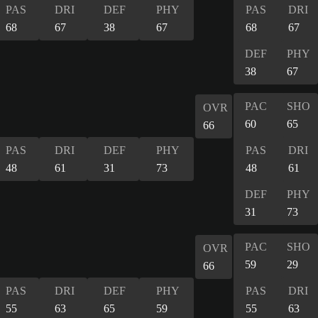
PAS
DRI
DEF
PHY
PAS
DRI
68
67
38
67
68
67
DEF
PHY
38
67
PAC
SHO
OVR
60
65
66
PAS
DRI
DEF
PHY
PAS
DRI
48
61
31
73
48
61
DEF
PHY
31
73
PAC
SHO
OVR
59
29
66
PAS
DRI
DEF
PHY
PAS
DRI
55
63
65
59
55
63