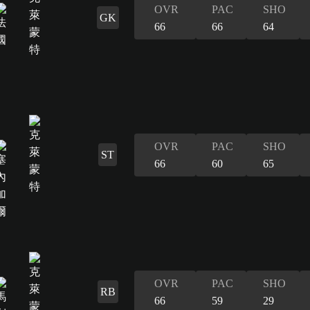
OVR
PAC
SHO
GK
66
66
64
OVR
PAC
SHO
ST
66
60
65
OVR
PAC
SHO
RB
66
59
29