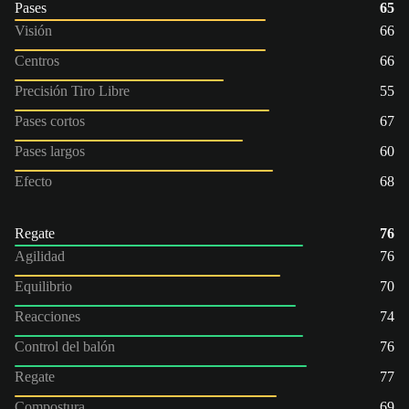
Pases
65
Visión
66
Centros
66
Precisión Tiro Libre
55
Pases cortos
67
Pases largos
60
Efecto
68
Regate
76
Agilidad
76
Equilibrio
70
Reacciones
74
Control del balón
76
Regate
77
Compostura
69