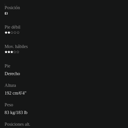
Posición
EI
Pie débil
Mov. hábiles
Pie
Derecho
Altura
192 cm/6'4"
Peso
83 kg/183 lb
Posiciones alt.