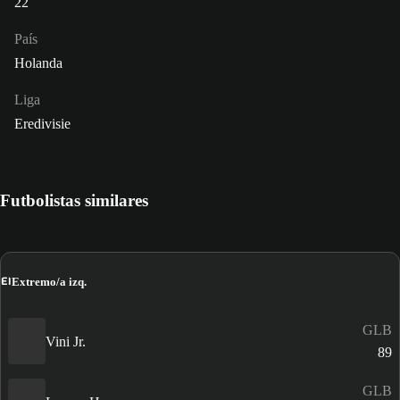
22
País
Holanda
Liga
Eredivisie
Futbolistas similares
EI
Extremo/a izq.
GLB
Vini Jr.
89
GLB