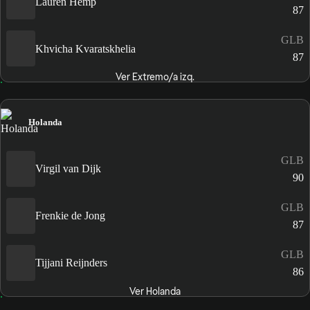
Lauren Hemp
87
GLB
Khvicha Kvaratskhelia
87
Ver Extremo/a izq.
Holanda
GLB
Virgil van Dijk
90
GLB
Frenkie de Jong
87
GLB
Tijjani Reijnders
86
Ver Holanda