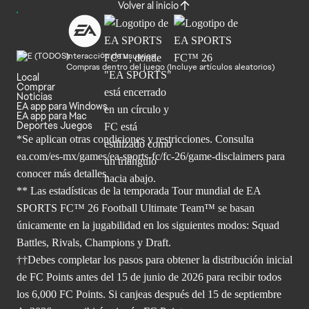
Volver al inicio
Interacción de usuarios
Compras dentro del juego (Incluye artículos aleatorios)
Local
Comprar
Noticias
EA app para Windows
EA app para Mac
Deportes Juegos
*Se aplican otras condiciones y restricciones. Consulta
ea.com/
es-mx/games/ea-sports-fc/fc-26/game-disclaimers para
conocer más
detalles.
** Las estadísticas de la temporada Tour mundial de EA
SPORTS FC™ 26 Football Ultimate Team™ se basan
únicamente en la jugabilidad en los siguientes modos: Squad
Battles, Rivals, Champions y Draft.
††Debes completar los pasos para obtener la distribución inicial
de FC Points antes del 15 de junio de 2026 para recibir todos
los 6,000 FC Points. Si canjeas después del 15 de septiembre