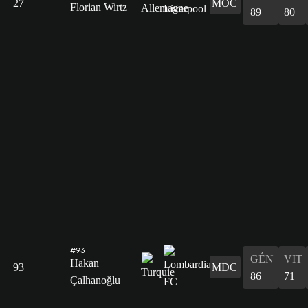
27
MOC
Florian Wirtz
89
80
#93
GÉN
VIT
Hakan
93
MDC
86
71
Çalhanoğlu