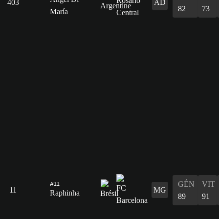
403
AD
82
73
María
GÉN
VIT
#11
11
MG
Raphinha
89
91