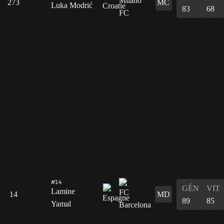
273
MC
Luka Modrić
83
68
#14
GÉN
VIT
Lamine
14
MD
89
85
Yamal