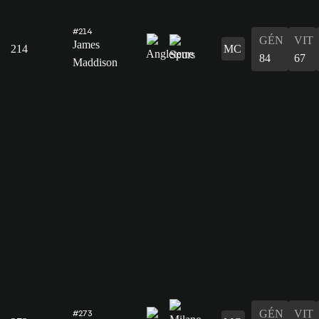
#214
GÉN
VIT
James
214
MC
84
67
Maddison
GÉN
VIT
#273