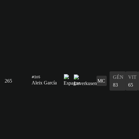
GÉN
VIT
#265
265
MC
Aleix García
83
65