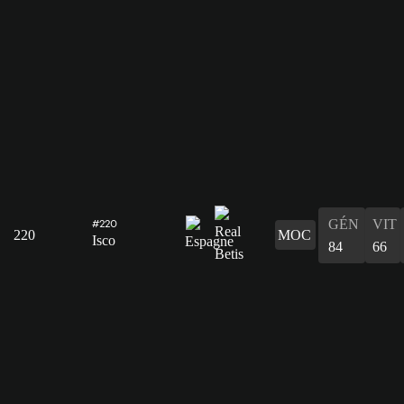
GÉN
VIT
#220
220
MOC
Isco
84
66