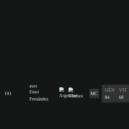
#193
GÉN
VIT
Enzo
193
MC
84
68
Fernández