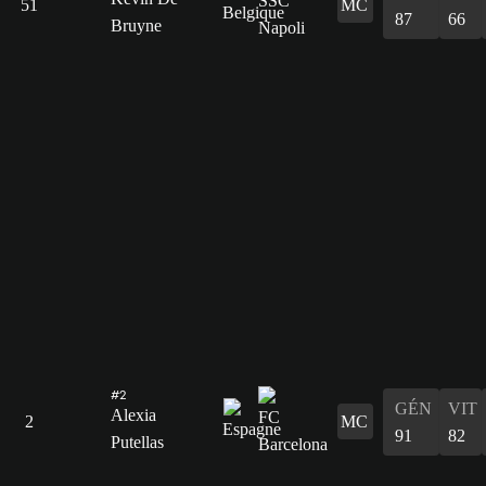
51
MC
87
66
Bruyne
#2
GÉN
VIT
Alexia
2
MC
91
82
Putellas