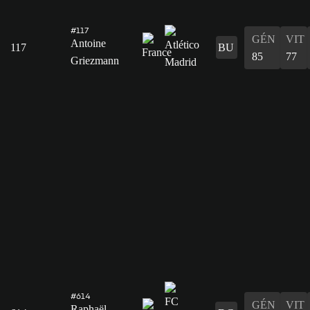
#117
GÉN
VIT
Antoine
117
BU
85
77
Griezmann
#614
GÉN
VIT
Raphaël