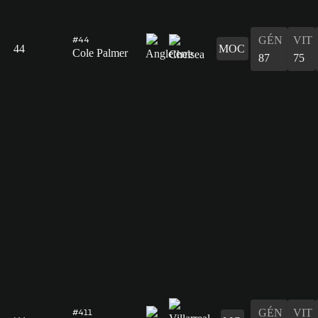
GÉN
VIT
#44
44
MOC
Cole Palmer
87
75
GÉN
VIT
#411