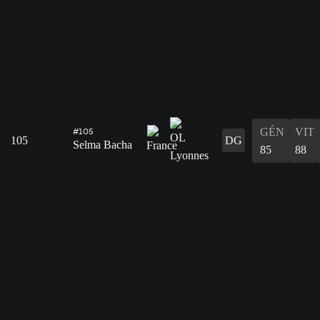
GÉN
VIT
#105
105
DG
Selma Bacha
85
88