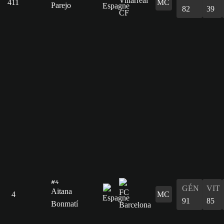
411
MC
Parejo
82
39
#4
GÉN
VIT
Aitana
4
MC
91
85
Bonmatí