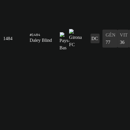
GÉN
VIT
#1484
1484
DC
Daley Blind
77
36