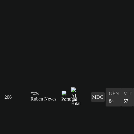
GÉN
VIT
#206
206
MDC
Rúben Neves
84
57