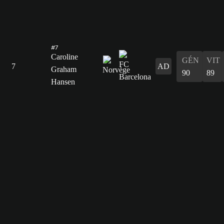
#7
Caroline
GÉN
VIT
7
AD
Graham
90
89
Hansen