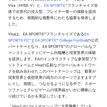
Visa（NYSE: V）と、
EA SPORTS™
フランチャイズ全
体で次世代の没入型、プレイヤー第一の体験を提供
するため、画期的な複数年にわたる協業を発表しま
した。
Visaは、EA SPORTS™フランチャイズである
EA
SPORTS FC™
と
EA SPORTS™ College Football
の公式
パートナーとなり、EA SPORTS™のグローバルなフ
ァンコミュニティにゲーム内報酬と現実世界の体験
を提供します。EAのインタラクティブな参加型プラ
ットフォームとVisaの広範なグローバルネットワー
クを組み合わせたこのパートナーシップは、観客が
現実世界と仮想世界の両方のスポーツでますますプ
レイし、視聴し、つながるようになる中で、スポー
ツファンとテレビゲームの境界線がいかに曖昧にな
り続けているかを実証しています。
「Visaとのパートナーシップに大変興奮していま