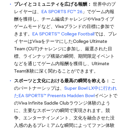
プレイとコミュニティを広げる報酬：
世界中のプ
レイヤーは、
EA SPORTS FC™ 26
」でゲーム内報
酬を獲得し、チーム編成チャレンジやVisaライブ
ゲームモードなど、Visaブランドの目標に参加で
きます。
EA SPORTS™ College Football
では、プレ
イヤーはVisaをテーマにしたCollege Ultimate
Team (CUT)チャレンジに参加し、厳選された目
標、ラインナップ構築の瞬間、期間限定イベント
などを通じてゲーム内報酬を獲得し、Ultimate
Team体験に深く関わることができます。
スポーツと文化における最高の瞬間を称える：
こ
のパートナーシップは、
Super Bowl LX中に行われ
たEA SPORTS™ Presents Madden Bowl
イベントで
のVisa Infinite Saddle Clubラウンジ体験のよう
に、主要なスポーツの瞬間で実現されます。競
争、エンターテインメント、文化を融合させた没
入感のあるプレミアムな瞬間によってファン体験