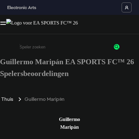
Guillermo Maripán EA SPORTS FC™ 26
Enter a minimum of 3 characters or numbers
Spelersbeoordelingen
Thuis
Guillermo Maripán
Guillermo
Maripán