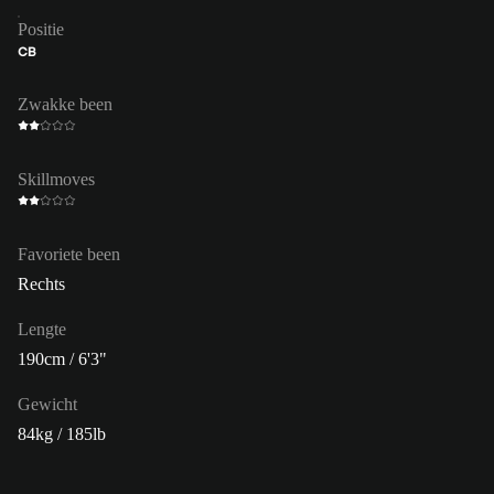
Positie
CB
Zwakke been
Skillmoves
Favoriete been
Rechts
Lengte
190cm / 6'3"
Gewicht
84kg / 185lb