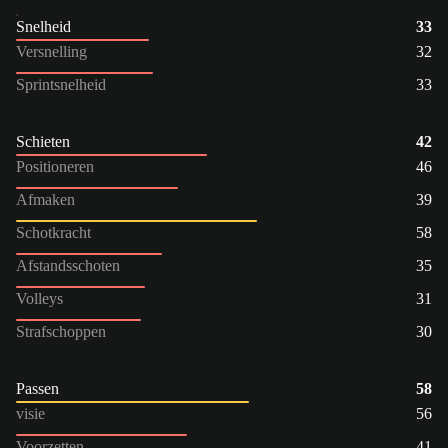
Snelheid
33
Versnelling
32
Sprintsnelheid
33
Schieten
42
Positioneren
46
Afmaken
39
Schotkracht
58
Afstandsschoten
35
Volleys
31
Strafschoppen
30
Passen
58
visie
56
Voorzetten
41