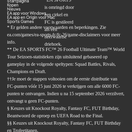
Startpagina
Kopen
Nieuws
EA app voor Windows
EA app en Origin voor Mac
Sports Games
* Er gelden andere voorwaarden en beperkingen. Zie
ea.com/games/ea-sports-fc/fc-26/game-disclaimers
voor meer
info.
** De EA SPORTS FC™ 26 Football Ultimate Team™ World
Tour Seizoen-statistieken zijn uitsluitend gebaseerd op
gameplay in de volgende speltypen: Squad Battles, Rivals,
Champions en Draft.
††Je moet de stappen voltooien om de eerste distributie van
FC-punten vóór 15 juni 2026 te verkrijgen om alle 6000 FC-
punten te ontvangen. Indien u na 15 september 2026 verzilvert,
ontvangt u geen FC-punten.
§ Keuzes uit Knockout Royalty, Fantasy FC, FUT Birthday,
Beantwoord de oproep en UEFA Road to the Final.
§§ Keuzes uit Knockout Royalty, Fantasy FC, FUT Birthday
en Trofeetitanen.