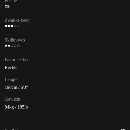
Positie
CB
Zwakke been
Skillmoves
Favoriete been
Rechts
Lengte
190cm / 6'3"
Gewicht
84kg / 185lb