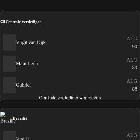
CB
Centrale verdediger
ALG
Virgil van Dijk
90
ALG
Mapi León
89
ALG
Gabriel
88
Centrale verdediger weergeven
Brazilië
ALG
Vini Jr.