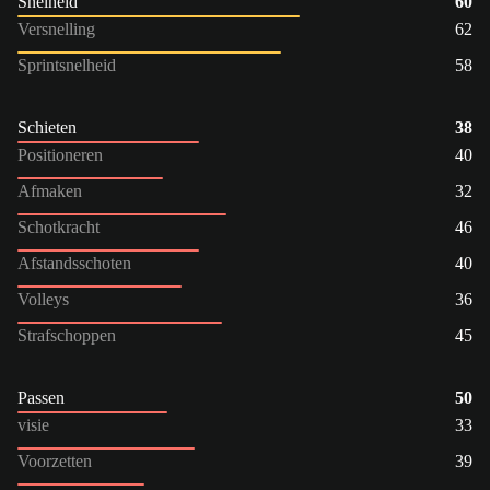
Snelheid
60
Versnelling
62
Sprintsnelheid
58
Schieten
38
Positioneren
40
Afmaken
32
Schotkracht
46
Afstandsschoten
40
Volleys
36
Strafschoppen
45
Passen
50
visie
33
Voorzetten
39