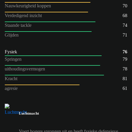
Nauwkeurigheid koppen
70
Verdedigend inzicht
68
Staande tackle
74
Glijden
71
Fysiek
76
Springen
79
uithoudingsvermogen
78
Kracht
81
agresie
61
Luchtmacht
Voert hogere sprongen uit en heeft fysieke defensieve