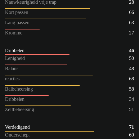
Nauwkeurigheid vrije trap
28
Kort passen
66
Lang passen
63
Kromme
27
Dribbelen
46
Lenigheid
50
Balans
48
reacties
68
Balbeheersing
58
Dribbelen
34
Zelfbeheersing
51
Verdedigend
71
Onderschep.
69