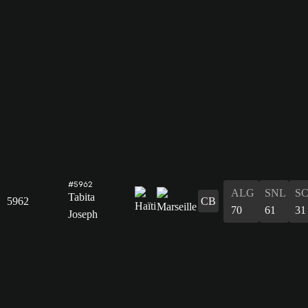
#5962
ALG
SNL
S
Tabita
5962
CB
70
61
31
Joseph