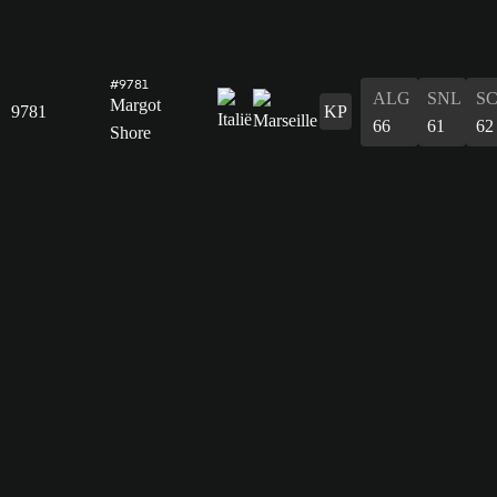
#9781
ALG
SNL
S
Margot
9781
KP
66
61
62
Shore