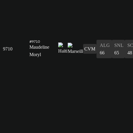
#9710
ALG
SNL
S
Maudeline
9710
CVM
66
65
48
Moryl