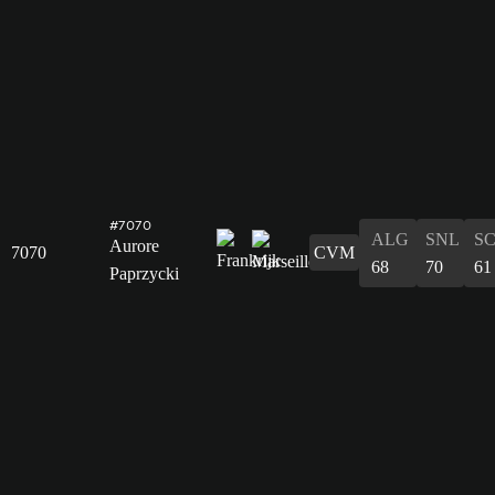
#7070
ALG
SNL
S
Aurore
7070
CVM
68
70
61
Paprzycki