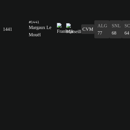
#1441
ALG
SNL
S
Margaux Le
1441
CVM
77
68
64
Mouël