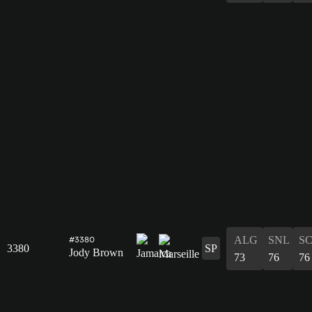
ALG
SNL
S
#3380
3380
SP
Jody Brown
73
76
76