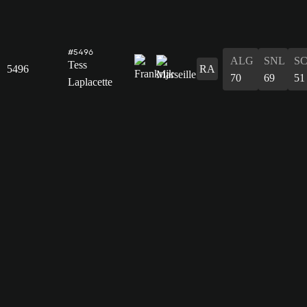
#5496
ALG
SNL
S
Tess
5496
RA
70
69
51
Laplacette