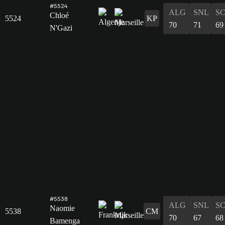
#5524
ALG
SNL
S
Chloé
5524
KP
70
71
69
N'Gazi
#5538
ALG
SNL
S
Naomie
5538
CM
70
67
68
Bamenga