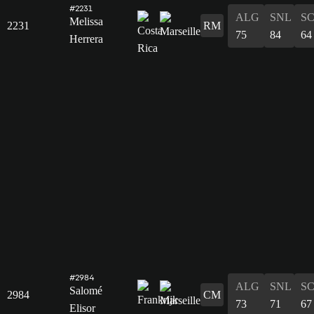
#2231
ALG
SNL
S
Melissa
2231
RM
75
84
64
Herrera
#2984
ALG
SNL
S
Salomé
2984
CM
73
71
67
Elisor