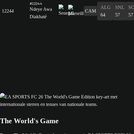
#12244
ALG
SNL
S
Ndeye Awa
12244
CAM
64
57
57
Diakhaté
The World's Game