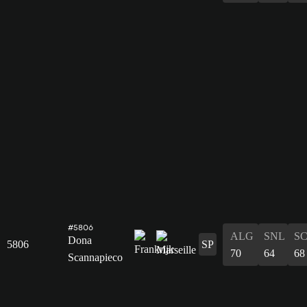
#5806
ALG
SNL
S
Dona
5806
SP
70
64
68
Scannapieco