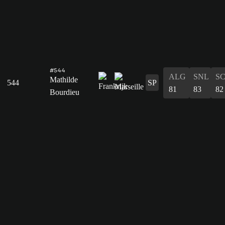
#544
ALG
SNL
S
Mathilde
544
SP
81
83
82
Bourdieu