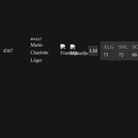
#4567
Marie-
ALG
SNL
S
4567
LM
Charlotte
71
72
66
Léger