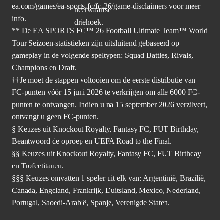
ea.com/games/ea-sports-fc/fc-26/game-disclaimers
voor meer
info.
** De EA SPORTS FC™ 26 Football Ultimate Team™ World
Tour Seizoen-statistieken zijn uitsluitend gebaseerd op
gameplay in de volgende speltypen: Squad Battles, Rivals,
Champions en Draft.
††Je moet de stappen voltooien om de eerste distributie van
FC-punten vóór 15 juni 2026 te verkrijgen om alle 6000 FC-
punten te ontvangen. Indien u na 15 september 2026 verzilvert,
ontvangt u geen FC-punten.
§ Keuzes uit Knockout Royalty, Fantasy FC, FUT Birthday,
Beantwoord de oproep en UEFA Road to the Final.
§§ Keuzes uit Knockout Royalty, Fantasy FC, FUT Birthday
en Trofeetitanen.
§§§ Keuzes omvatten 1 speler uit elk van: Argentinië, Brazilië,
Canada, Engeland, Frankrijk, Duitsland, Mexico, Nederland,
Portugal, Saoedi-Arabië, Spanje, Verenigde Staten.