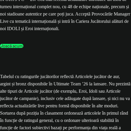
turneu internațional complet nou, cu 48 de echipe naționale, precum și
noi stadioane autentice pe care poți juca. Acceptă Provocările Manager
Live cu tematică internațională și intră în Cariera Jucătorului alături de
noi IDOLI și Eroi internaționali.
Joacă acum
Tabelul cu ratingurile jucătorilor reflectă Articolele jucător de aur,
argint și bronz disponibile în Ultimate Team ’26 la lansare. Nu prezintă
alte tipuri de Articole jucător (de exemplu, Eroi, Idoli sau Articole
jucător de campanie), inclusiv cele adăugate după lansare, și nici nu va
reflecta actualizările live pentru formă disponibile în alte moduri.
Sortarea după poziția în clasament ordonează articolele în primul rând
în funcție de ratingul general, cu o ordonare ulterioară stabilită în
funcție de factori subiectivi bazați pe performanța din viața reală a