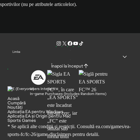
sportivilor (nu pe atributele articolelor).
Limba
Înapoi la început
Users Interact
In-game Purchases (Includes Random Items)
Acasă
Cumpără
Noutăți
Aplicația EA pentru Windows
Aplicația EA și Origin pentru Mac
Sports Games
* Se aplică alte condiții și restricții. Consultă
ea.com/games/ea-
sports-fc/fc-26/game-disclaimers
pentru detalii.