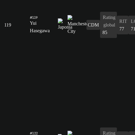
Rating
#119
RIT
L
Yui
119
CDM
global
77
7
Hasegawa
85
Rating
#122