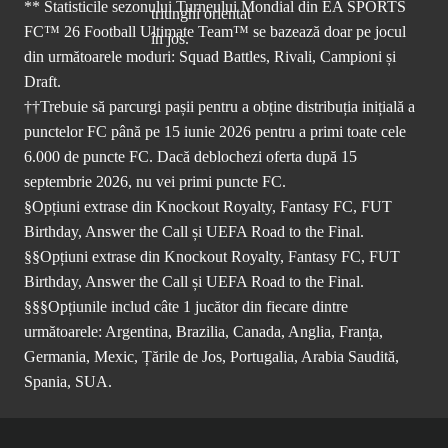
** Statisticile sezonului Turneului Mondial din EA SPORTS
FC™ 26 Football Ultimate Team™ se bazează doar pe jocul
din următoarele moduri: Squad Battles, Rivali, Campioni și
Draft.
††Trebuie să parcurgi pașii pentru a obține distribuția inițială a
punctelor FC până pe 15 iunie 2026 pentru a primi toate cele
6.000 de puncte FC. Dacă deblochezi oferta după 15
septembrie 2026, nu vei primi puncte FC.
§Opțiuni extrase din Knockout Royalty, Fantasy FC, FUT
Birthday, Answer the Call și UEFA Road to the Final.
§§Opțiuni extrase din Knockout Royalty, Fantasy FC, FUT
Birthday, Answer the Call și UEFA Road to the Final.
§§§Opțiunile includ câte 1 jucător din fiecare dintre
următoarele: Argentina, Brazilia, Canada, Anglia, Franța,
Germania, Mexic, Țările de Jos, Portugalia, Arabia Saudită,
Spania, SUA.