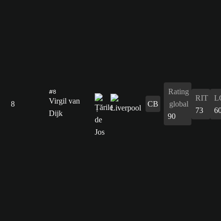
Rating
#8
RIT
L
Virgil van
8
CB
global
73
6
Dijk
90