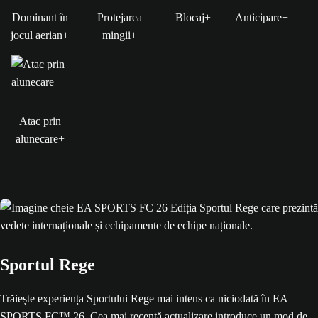
Dominant în
Protejarea
Blocaj+
Anticipare+
jocul aerian+
mingii+
Atac prin
alunecare+
Sportul Rege
Trăiește experiența Sportului Rege mai intens ca niciodată în EA
SPORTS FC™ 26. Cea mai recentă actualizare introduce un mod de