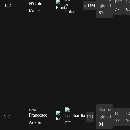
RIT
L
N'Golo
122
CDM
global
77
6
Kanté
85
Rating
#231
RIT
L
Francesco
231
CB
global
57
5
Acerbi
84