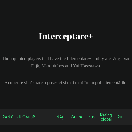
Interceptare+
The top rated players that have the Interceptare+ ability are Virgil van
Dijk, Marquinhos and Yui Hasegawa.
Acoperire și păstrare a posesiei si mai mari în timpul interceptărilor
Rating
RANK
JUCĂTOR
NAȚ
ECHIPA
POS
RIT
L
global