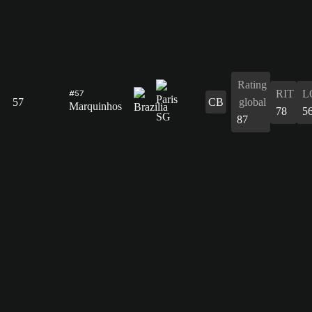
Rating
RIT
L
#57
57
CB
global
Marquinhos
78
5
87