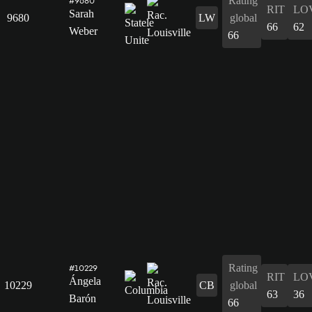
Rating
#9680
RIT
LO
Sarah
9680
LW
global
66
62
Weber
66
Rating
#10229
RIT
LO
Ángela
10229
CB
global
63
36
Barón
66