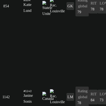
Rating
#854
RIT
LO
Katie
854
GK
global
78
78
Lund
79
Rating
#1142
RIT
LO
Janine
1142
LM
global
84
73
Sonis
78