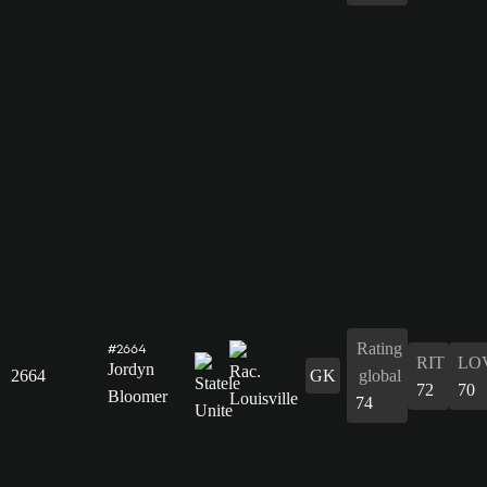
Rating
#2664
RIT
LO
Jordyn
2664
GK
global
72
70
Bloomer
74