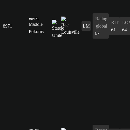
Rating
#8971
RIT
LO
Maddie
8971
LM
global
61
64
Pokorny
67