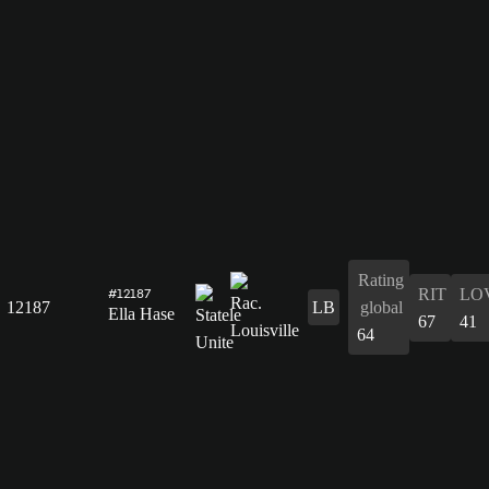
Rating
RIT
LO
#12187
12187
LB
global
Ella Hase
67
41
64