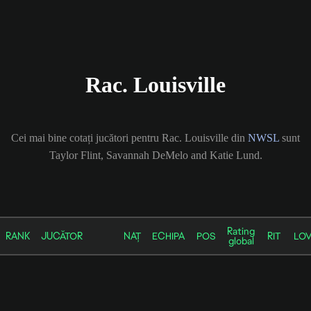
Rac. Louisville
Cei mai bine cotați jucători pentru Rac. Louisville din
NWSL
sunt
Taylor Flint, Savannah DeMelo and Katie Lund.
Rating
RANK
JUCĂTOR
NAȚ
ECHIPA
POS
RIT
LO
global