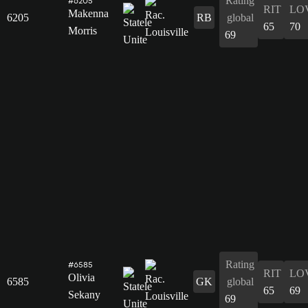
Rating
#6205
RIT
LO
Makenna
6205
RB
global
65
70
Morris
69
Rating
#6585
RIT
LO
Olivia
6585
GK
global
65
69
Sekany
69