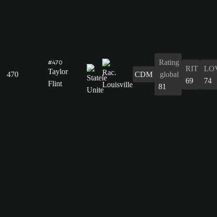
Rating
#470
RIT
LO
Taylor
470
CDM
global
69
74
Flint
81