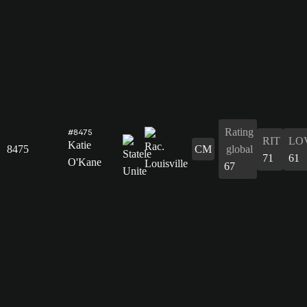
Rating
#8475
RIT
LO
Katie
8475
CM
global
71
61
O'Kane
67