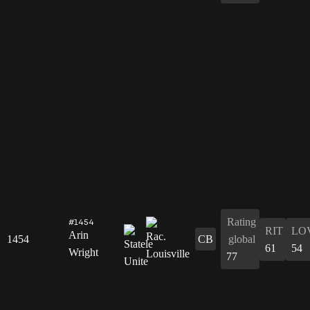
Rating
#1454
RIT
LO
Arin
1454
CB
global
61
54
Wright
77