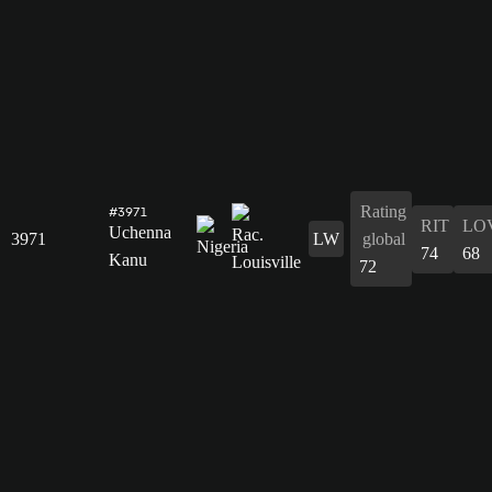
Rating
#3971
RIT
LO
Uchenna
3971
LW
global
74
68
Kanu
72