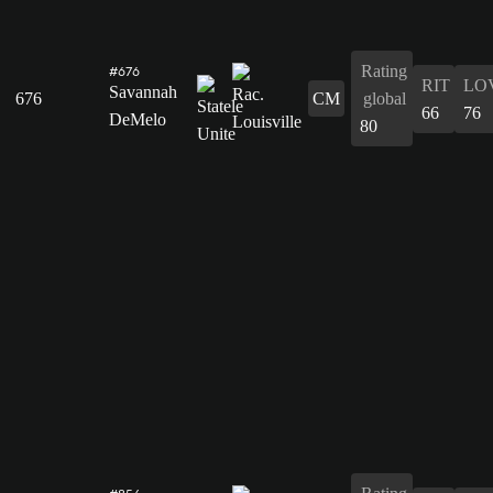
Rating
#676
RIT
LO
Savannah
676
CM
global
66
76
DeMelo
80