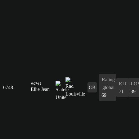
Rating
RIT
LO
#6748
6748
CB
global
Ellie Jean
71
39
69