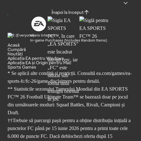
Înapoi la început
Users Interact
In-game Purchases (Includes Random Items)
Acasă
Cumpără
Noutăți
Aplicația EA pentru Windows
Aplicația EA și Origin pentru Mac
Sports Games
* Se aplică alte condiții și restricții. Consultă
ea.com/games/ea-
sports-fc/fc-26/game-disclaimers
pentru detalii.
** Statisticile sezonului Turneului Mondial din EA SPORTS
FC™ 26 Football Ultimate Team™ se bazează doar pe jocul
din următoarele moduri: Squad Battles, Rivali, Campioni și
Draft.
††Trebuie să parcurgi pașii pentru a obține distribuția inițială a
punctelor FC până pe 15 iunie 2026 pentru a primi toate cele
6.000 de puncte FC. Dacă deblochezi oferta după 15