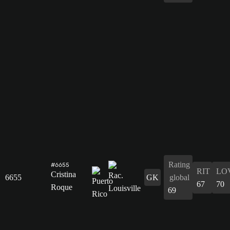
Rating
#6655
RIT
LO
Cristina
6655
GK
global
67
70
Roque
69