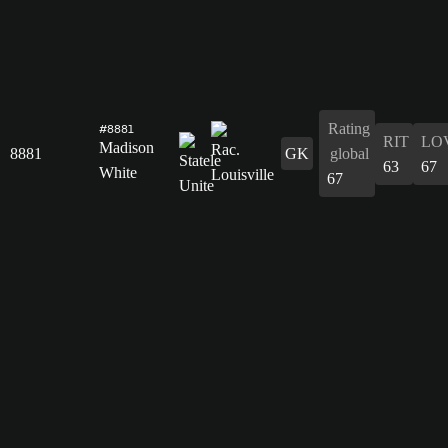
Rating
#8881
RIT
LO
Madison
8881
GK
global
63
67
White
67