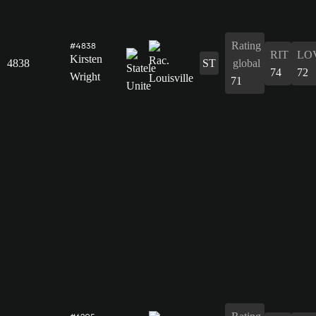
Rating
#4838
RIT
LO
Kirsten
4838
ST
global
74
72
Wright
71