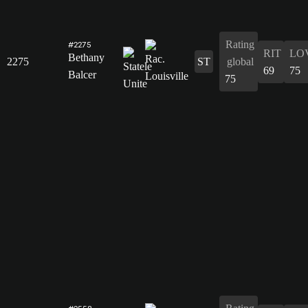
Rating
#2275
RIT
LO
Bethany
2275
ST
global
69
75
Balcer
75