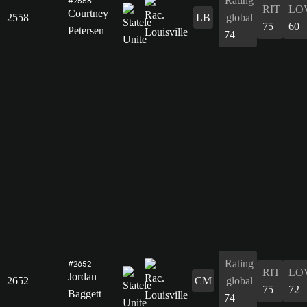
Rating
#2558
RIT
LO
Courtney
2558
LB
global
75
60
Petersen
74
Rating
#2652
RIT
LO
Jordan
2652
CM
global
75
72
Baggett
74