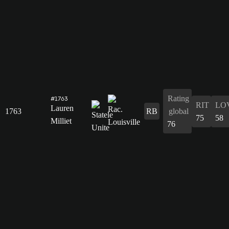
Rating
#1763
RIT
LO
Lauren
1763
RB
global
75
58
Milliet
76