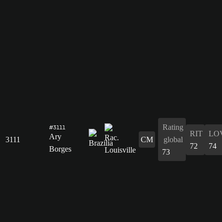
Rating
#3111
RIT
LO
Ary
3111
CM
global
72
74
Borges
73