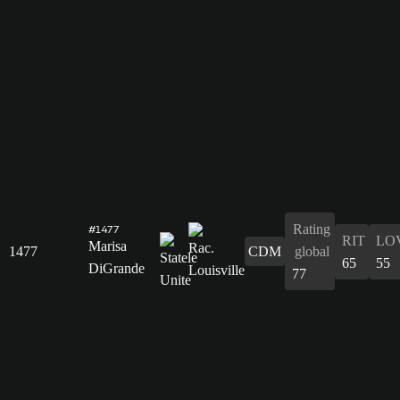
Rating
#1477
RIT
LO
Marisa
1477
CDM
global
65
55
DiGrande
77