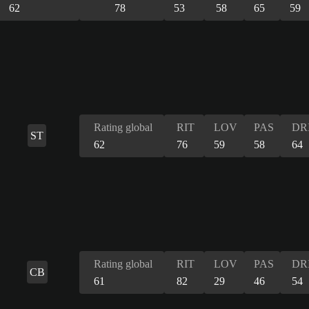
62
78
53
58
65
59
Rating global
RIT
LOV
PAS
DR
ST
62
76
59
58
64
Rating global
RIT
LOV
PAS
DR
CB
61
82
29
46
54