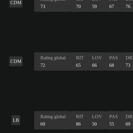
CDM
73
70
59
67
76
Rating global
RIT
LOV
PAS
DR
CDM
72
65
66
68
73
Rating global
RIT
LOV
PAS
DR
LB
69
86
50
55
69