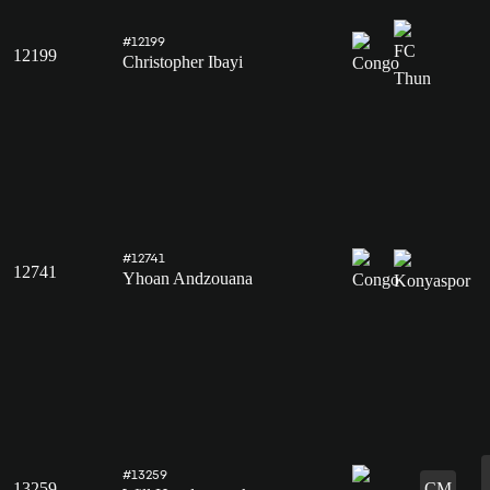
#12199
12199
Christopher Ibayi
#12741
12741
Yhoan Andzouana
#13259
13259
CM