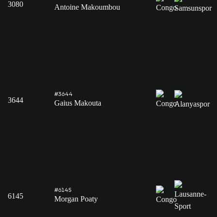
3080
Antoine Makoumbou
#3644
3644
Gaius Makouta
#6145
6145
Morgan Poaty