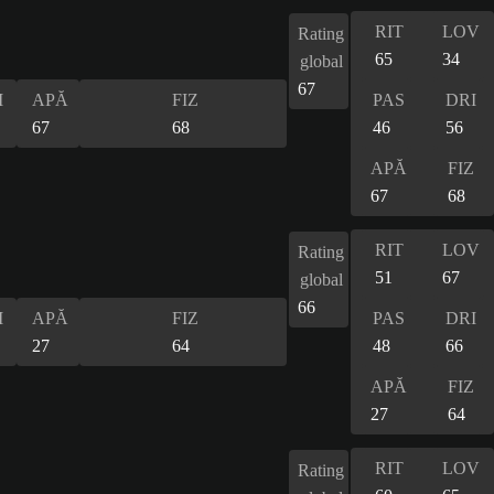
RIT
LOV
Rating
65
34
global
67
I
APĂ
FIZ
PAS
DRI
67
68
46
56
APĂ
FIZ
67
68
RIT
LOV
Rating
51
67
global
66
I
APĂ
FIZ
PAS
DRI
27
64
48
66
APĂ
FIZ
27
64
RIT
LOV
Rating