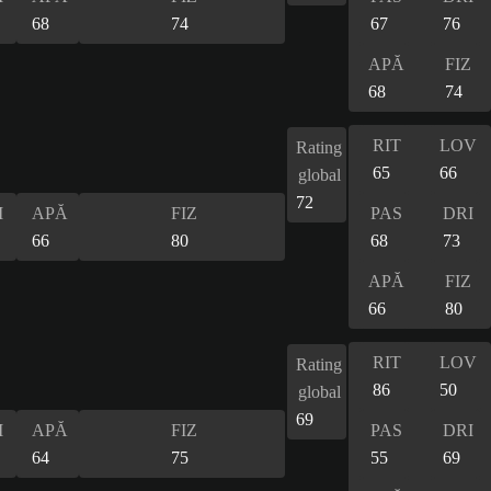
68
74
67
76
APĂ
FIZ
68
74
RIT
LOV
Rating
65
66
global
72
I
APĂ
FIZ
PAS
DRI
66
80
68
73
APĂ
FIZ
66
80
RIT
LOV
Rating
86
50
global
69
I
APĂ
FIZ
PAS
DRI
64
75
55
69