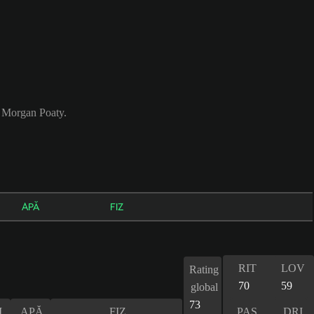
 Morgan Poaty.
APĂ
FIZ
RIT
LOV
Rating
70
59
global
73
I
APĂ
FIZ
PAS
DRI