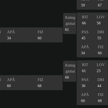
59
67
RIT
LOV
Rating
66
58
global
61
I
APĂ
FIZ
PAS
DRI
34
66
45
55
APĂ
FIZ
34
66
RIT
LOV
Rating
61
23
global
60
I
APĂ
FIZ
PAS
DRI
60
68
36
44
APĂ
FIZ
60
68