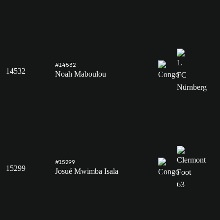
#14532
14532
Noah Maboulou
#15299
15299
Josué Mwimba Isala