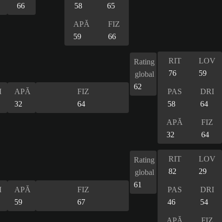
66
58
65
APĂ
FIZ
59
66
RIT
LOV
Rating
76
59
global
62
I
APĂ
FIZ
PAS
DRI
32
64
58
64
APĂ
FIZ
32
64
RIT
LOV
Rating
82
29
global
61
I
APĂ
FIZ
PAS
DRI
59
67
46
54
APĂ
FIZ