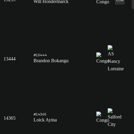
Will Hondermarck
#13444
13444
Brandon Bokangu
#14365
14365
Loick Ayina