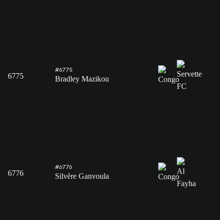
#6775
6775
Bradley Mazikou
#6776
6776
Silvère Ganvoula