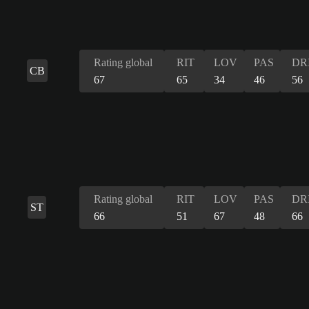
Rating global
RIT
LOV
PAS
DR
CB
67
65
34
46
56
Rating global
RIT
LOV
PAS
DR
ST
66
51
67
48
66