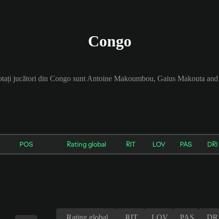
Congo
cotați jucători din Congo sunt Antoine Makoumbou, Gaius Makouta and
POS
Rating global
RIT
LOV
PAS
DRI
Rating global
RIT
LOV
PAS
DR