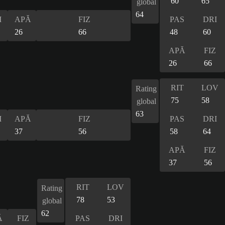
60
65
global
64
I
APĂ
FIZ
PAS
DRI
26
66
48
60
APĂ
FIZ
26
66
RIT
LOV
Rating
75
58
global
63
I
APĂ
FIZ
PAS
DRI
37
56
58
64
APĂ
FIZ
37
56
RIT
LOV
Rating
78
53
global
62
Ă
FIZ
PAS
DRI