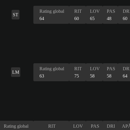
Rating global
RIT
LOV
PAS
DR
ST
64
60
65
48
60
Rating global
RIT
LOV
PAS
DR
LM
63
75
58
58
64
Rating global
RIT
LOV
PAS
DRI
AP