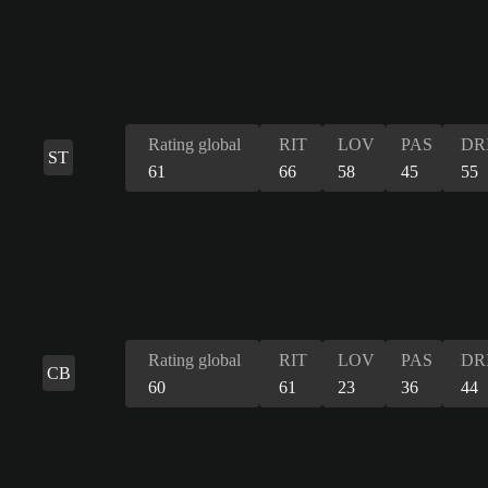
Rating global
RIT
LOV
PAS
DR
ST
61
66
58
45
55
Rating global
RIT
LOV
PAS
DR
CB
60
61
23
36
44