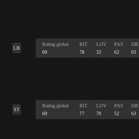
Rating global
RIT
LOV
PAS
DR
LB
69
78
32
62
63
Rating global
RIT
LOV
PAS
DR
ST
69
77
70
52
63