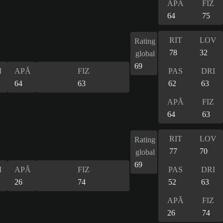
APĂ
FIZ
64
75
RIT
LOV
Rating
78
32
global
69
I
APĂ
FIZ
PAS
DRI
64
63
62
63
APĂ
FIZ
64
63
RIT
LOV
Rating
77
70
global
69
I
APĂ
FIZ
PAS
DRI
26
74
52
63
APĂ
FIZ
26
74