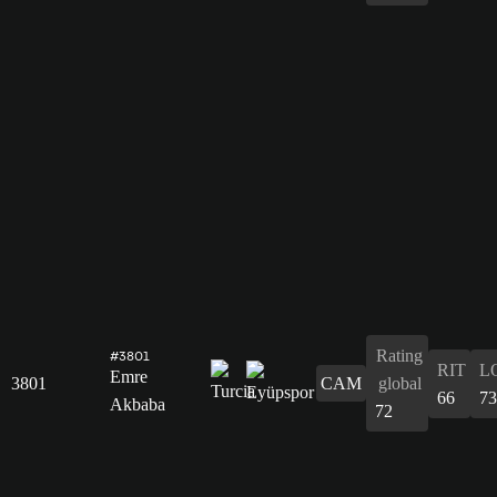
Rating
#3801
RIT
L
Emre
3801
CAM
global
66
73
Akbaba
72