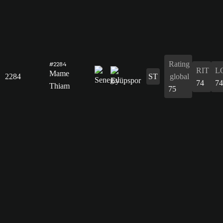
Rating
#2284
RIT
L
Mame
2284
ST
global
74
74
Thiam
75