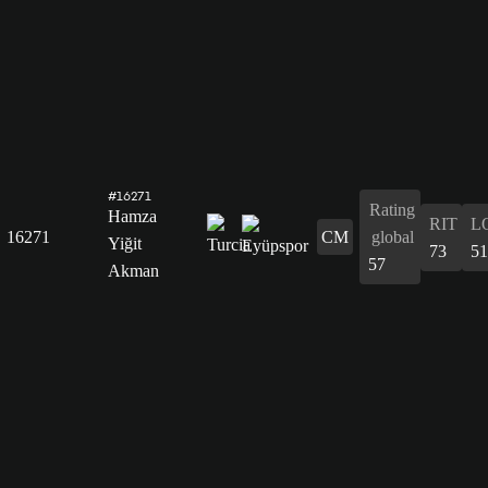
#16271
Rating
Hamza
RIT
L
16271
CM
global
Yiğit
73
51
57
Akman