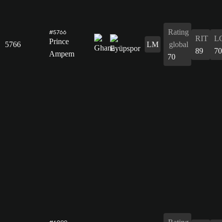
Rating
#5766
RIT
L
Prince
5766
LM
global
89
70
Ampem
70