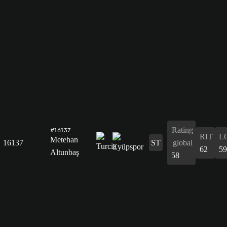
Rating
#16137
RIT
L
Metehan
16137
ST
global
62
59
Altunbaş
58