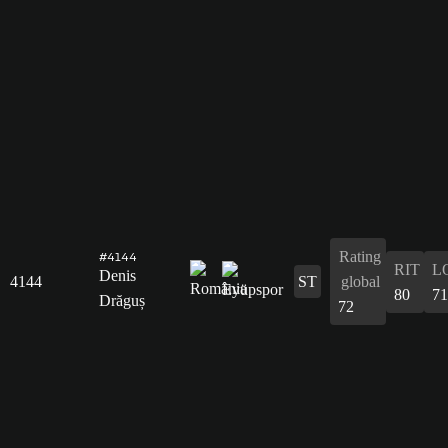
Rating
#4144
RIT
L
Denis
4144
ST
global
80
71
Drăguș
72