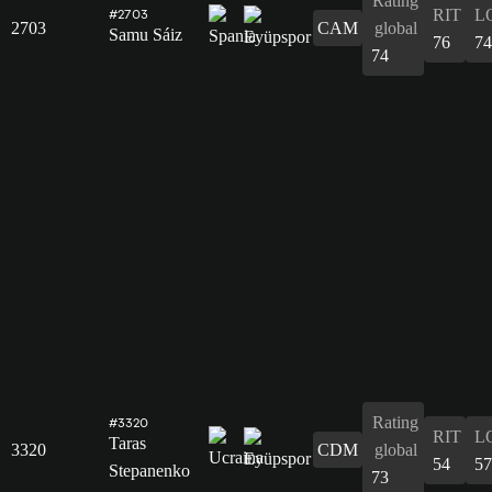
Rating
RIT
L
#2703
2703
CAM
global
Samu Sáiz
76
74
74
Rating
#3320
RIT
L
Taras
3320
CDM
global
54
57
Stepanenko
73