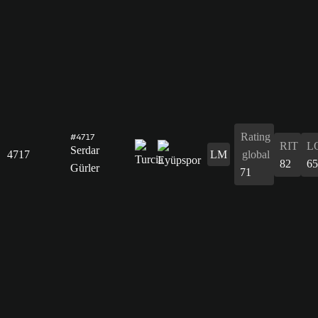
Rating
#4717
RIT
L
Serdar
4717
LM
global
82
65
Gürler
71