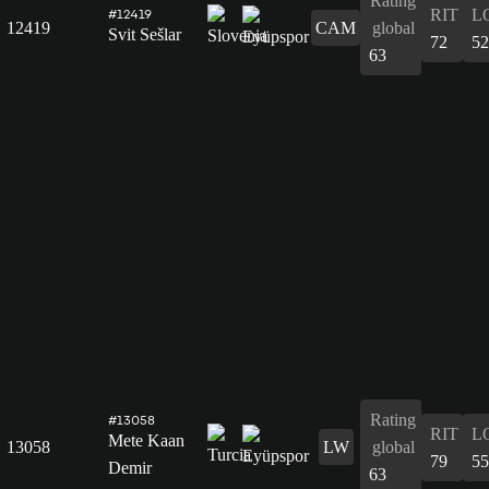
Rating
RIT
L
#12419
12419
CAM
global
Svit Sešlar
72
52
63
Rating
#13058
RIT
L
Mete Kaan
13058
LW
global
79
55
Demir
63