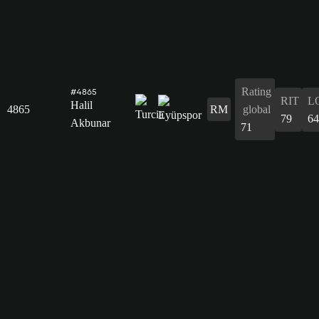
Rating
#4865
RIT
L
Halil
4865
RM
global
79
64
Akbunar
71