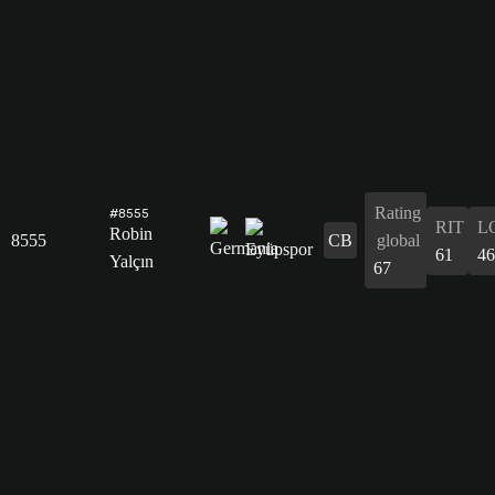
Rating
#8555
RIT
L
Robin
8555
CB
global
61
46
Yalçın
67