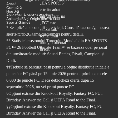
Acasă
Cumpără
Noutăți
Aplicația EA pentru Windows
Aplicația EA și Origin pentru Mac
Sports Games
* Se aplică alte condiții și restricții. Consultă
ea.com/games/ea-
sports-fc/fc-26/game-disclaimers
pentru detalii.
** Statisticile sezonului Turneului Mondial din EA SPORTS
FC™ 26 Football Ultimate Team™ se bazează doar pe jocul
din următoarele moduri: Squad Battles, Rivali, Campioni și
Draft.
††Trebuie să parcurgi pașii pentru a obține distribuția inițială a
punctelor FC până pe 15 iunie 2026 pentru a primi toate cele
6.000 de puncte FC. Dacă deblochezi oferta după 15
septembrie 2026, nu vei primi puncte FC.
§Opțiuni extrase din Knockout Royalty, Fantasy FC, FUT
Birthday, Answer the Call și UEFA Road to the Final.
§§Opțiuni extrase din Knockout Royalty, Fantasy FC, FUT
Birthday, Answer the Call și UEFA Road to the Final.