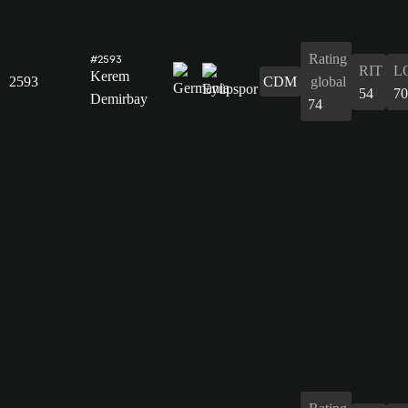
Rating
#2593
RIT
L
Kerem
2593
CDM
global
54
70
Demirbay
74