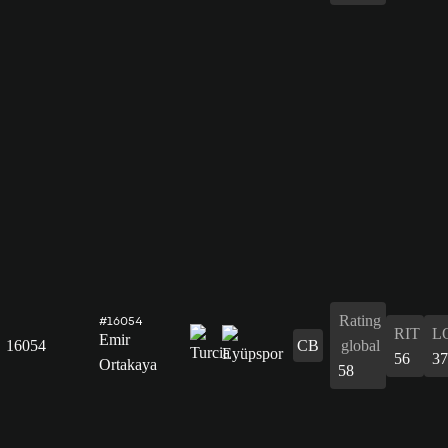
Rating
#16054
RIT
L
Emir
16054
CB
global
56
37
Ortakaya
58