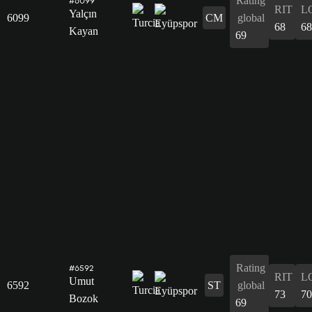
Rating
#6099
RIT
L
Yalçın
6099
CM
global
68
68
Kayan
69
Rating
#6592
RIT
L
Umut
6592
ST
global
73
70
Bozok
69