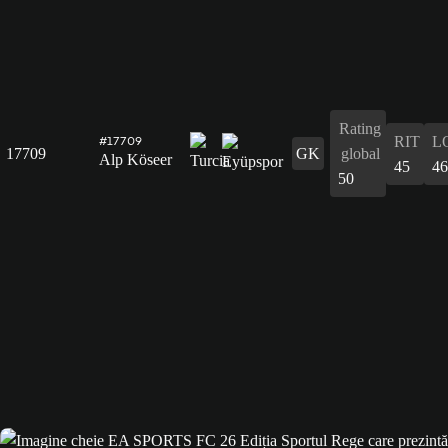
Rating
RIT
L
#17709
17709
GK
global
Alp Köseer
45
46
50