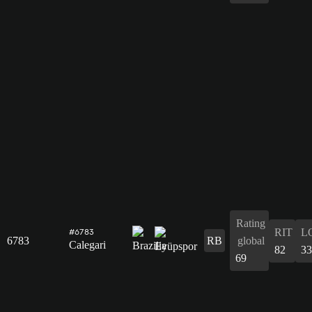
Rating
RIT
L
#6783
6783
RB
global
Calegari
82
33
69