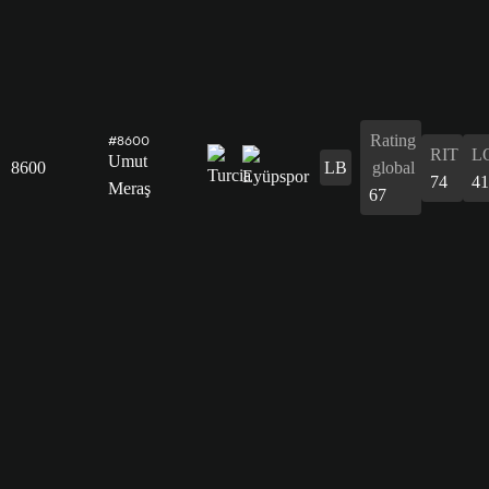
Rating
#8600
RIT
L
Umut
8600
LB
global
74
41
Meraş
67