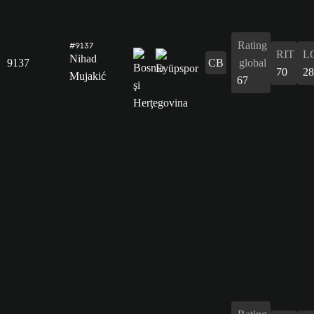
Rating
#9137
RIT
L
Nihad
9137
CB
global
70
28
Mujakić
67