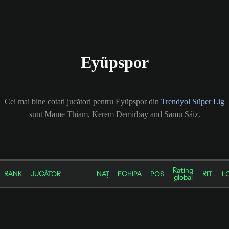
Eyüpspor
Cei mai bine cotați jucători pentru Eyüpspor din
Trendyol Süper Lig
sunt Mame Thiam, Kerem Demirbay and Samu Sáiz.
Rating
RANK
JUCĂTOR
NAȚ
ECHIPA
POS
RIT
L
global