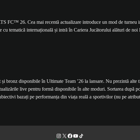
TS FC™ 26. Cea mai recentă actualizare introduce un mod de turneu int
u tematică internațională și intră în Cariera Jucătorului alături de noi 
int și bronz disponibile în Ultimate Team ’26 la lansare. Nu prezintă alte 
tualizările live pentru formă disponibile în alte moduri. Sortarea după p
ubiectivi bazați pe performanța din viața reală a sportivilor (nu pe atribut