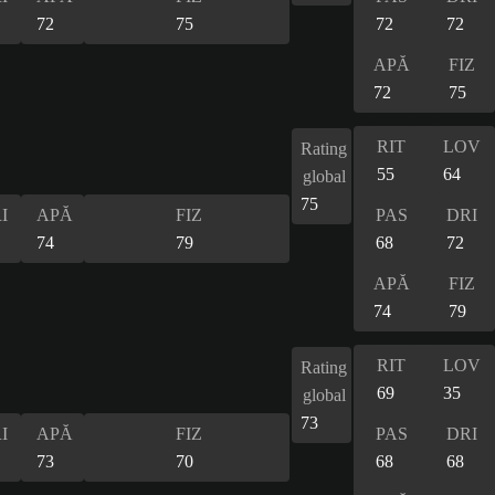
72
75
72
72
APĂ
FIZ
72
75
RIT
LOV
Rating
55
64
global
75
I
APĂ
FIZ
PAS
DRI
74
79
68
72
APĂ
FIZ
74
79
RIT
LOV
Rating
69
35
global
73
I
APĂ
FIZ
PAS
DRI
73
70
68
68