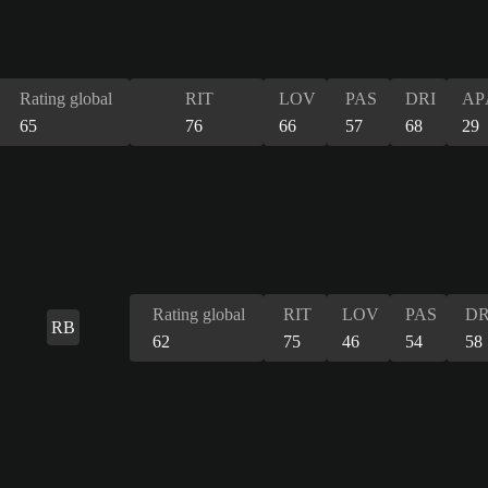
Rating global
RIT
LOV
PAS
DRI
AP
65
76
66
57
68
29
Rating global
RIT
LOV
PAS
DR
RB
62
75
46
54
58