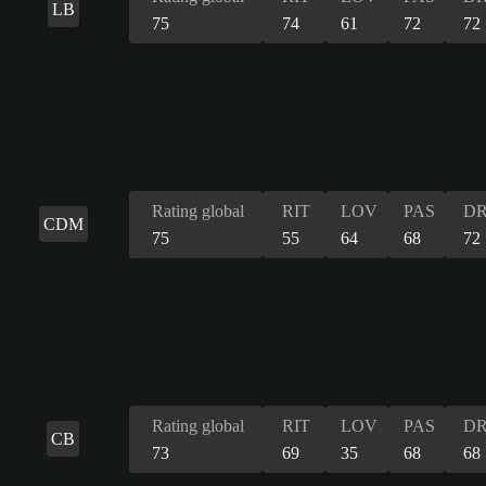
LB
75
74
61
72
72
Rating global
RIT
LOV
PAS
DR
CDM
75
55
64
68
72
Rating global
RIT
LOV
PAS
DR
CB
73
69
35
68
68