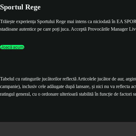
Sportul Rege
Trăiește experiența Sportului Rege mai intens ca niciodată în EA SPOR
stadioane autentice pe care poți juca. Acceptă Provocările Manager Live c
Joacă acum
Tabelul cu ratingurile jucătorilor reflectă Articolele jucător de aur, arg
campanie), inclusiv cele adăugate după lansare, și nici nu va reflecta ac
ratingul general, cu o ordonare ulterioară stabilită în funcție de factori s