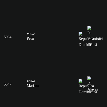
#5034
5034
Peter
#5547
5547
Mariano