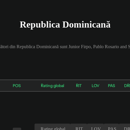
Republica Dominicană
ucători din Republica Dominicană sunt Junior Firpo, Pablo Rosario an
POS
Rating global
RIT
LOV
PAS
DR
Rating global
RIT
LOV
PAS
DR