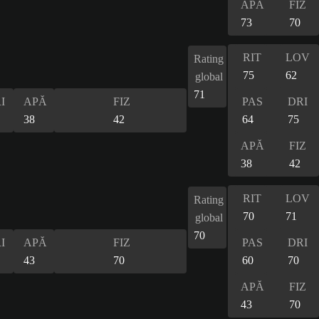
APĂ
FIZ
73
70
RIT
LOV
Rating
75
62
global
71
I
APĂ
FIZ
PAS
DRI
38
42
64
75
APĂ
FIZ
38
42
RIT
LOV
Rating
70
71
global
70
I
APĂ
FIZ
PAS
DRI
43
70
60
70
APĂ
FIZ
43
70