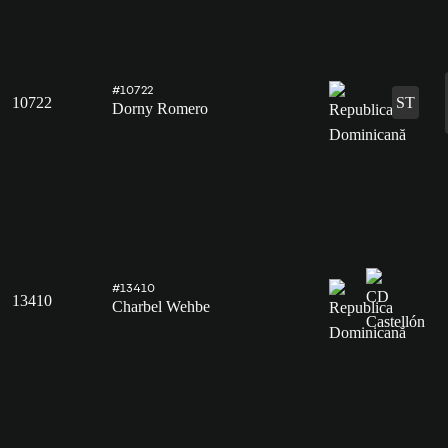
#10722
10722
ST
Dorny Romero
#13410
13410
Charbel Wehbe