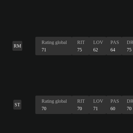
Rating global
RIT
LOV
PAS
DR
RM
71
75
62
64
75
Rating global
RIT
LOV
PAS
DR
ST
70
70
71
60
70