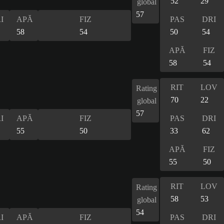
52
29
global
57
I
APĂ
FIZ
PAS
DRI
58
54
50
54
APĂ
FIZ
58
54
RIT
LOV
Rating
70
22
global
57
I
APĂ
FIZ
PAS
DRI
55
50
33
62
APĂ
FIZ
55
50
RIT
LOV
Rating
58
53
global
54
I
APĂ
FIZ
PAS
DRI