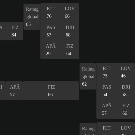
RIT
LOV
Rating
76
66
global
65
Ă
FIZ
PAS
DRI
64
57
68
APĂ
FIZ
29
64
RIT
LOV
Rating
75
46
global
62
I
APĂ
FIZ
PAS
DRI
57
66
54
58
APĂ
FIZ
57
66
RIT
LOV
Rating