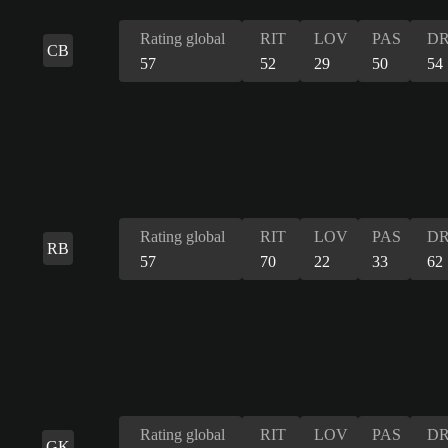
Rating global
RIT
LOV
PAS
DR
CB
57
52
29
50
54
Rating global
RIT
LOV
PAS
DR
RB
57
70
22
33
62
Rating global
RIT
LOV
PAS
DR
GK