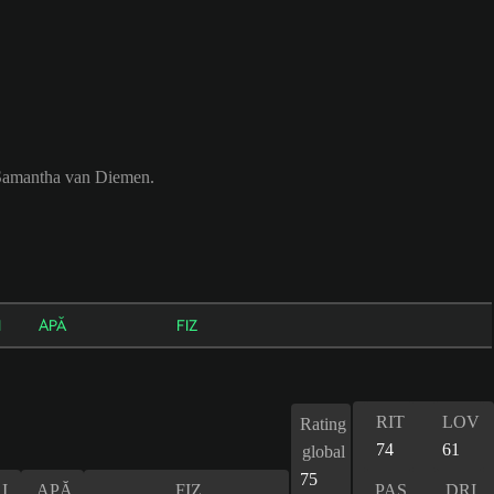
d Samantha van Diemen.
I
APĂ
FIZ
RIT
LOV
Rating
74
61
global
75
I
APĂ
FIZ
PAS
DRI