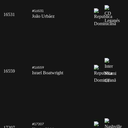
#16531
16531
João Urbáez
#16559
16559
Israel Boatwright
#17207
17207