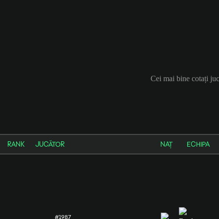
Cei mai bine cotați j
RANK
JUCĂTOR
NAȚ
ECHIPA
#1987