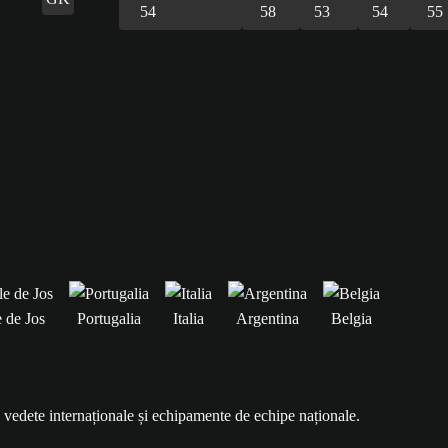
54
58
53
54
55
e de Jos
Portugalia
Italia
Argentina
Belgia