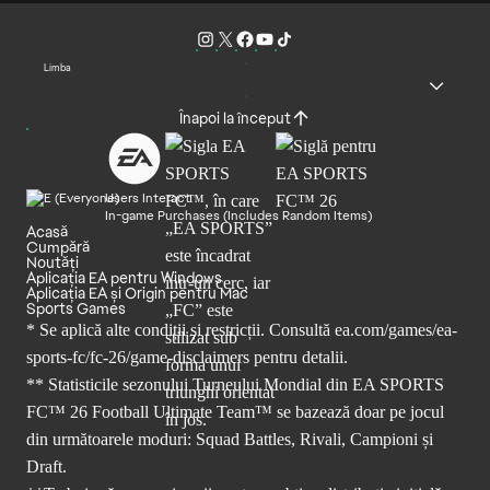
Limba
Înapoi la început
Users Interact
In-game Purchases (Includes Random Items)
Acasă
Cumpără
Noutăți
Aplicația EA pentru Windows
Aplicația EA și Origin pentru Mac
Sports Games
* Se aplică alte condiții și restricții. Consultă
ea.com/games/ea-
sports-fc/fc-26/game-disclaimers
pentru detalii.
** Statisticile sezonului Turneului Mondial din EA SPORTS
FC™ 26 Football Ultimate Team™ se bazează doar pe jocul
din următoarele moduri: Squad Battles, Rivali, Campioni și
Draft.