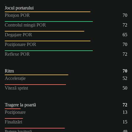
Jocul portarului
Plonjon POR
70
Controlul mingii POR
72
Degajare POR
65
Poziționare POR
70
Reflexe POR
72
Ritm
70
Accelerație
52
Viteză sprint
50
Tragere la poartă
72
Poziţionare
13
Finalizări
15
Putere lovitură
49