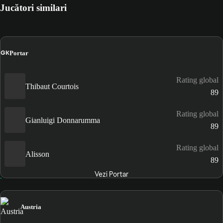
Jucători similari
GK
Portar
Rating global
Thibaut Courtois
89
Rating global
Gianluigi Donnarumma
89
Rating global
Alisson
89
Vezi Portar
Austria