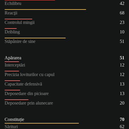
Echilibru
42
Reacţii
68
Controlul mingii
23
Dribling
10
Stăpânire de sine
51
Apărarea
51
Interceptări
12
Precizia loviturilor cu capul
12
Capacitate defensivă
13
Deposedare din picioare
13
Deposedare prin alunecare
20
Constituție
70
Sărituri
62