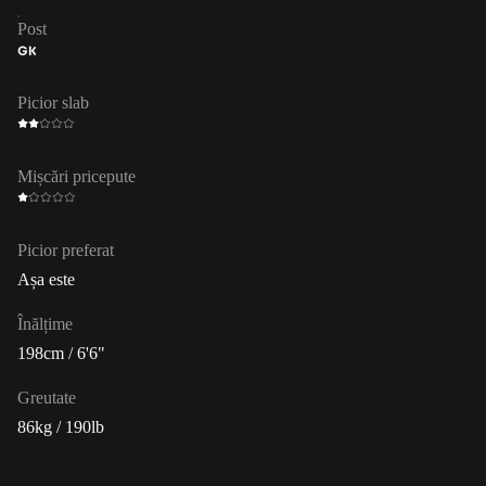
Post
GK
Picior slab
Mișcări pricepute
Picior preferat
Așa este
Înălțime
198cm / 6'6"
Greutate
86kg / 190lb