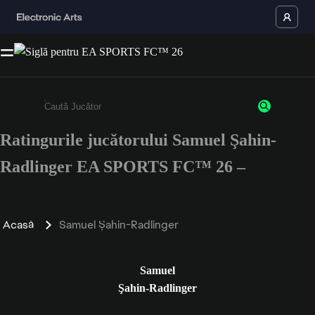
Ratingurile jucătorului Samuel Şahin-
Enter a minimum of 3 characters or numbers
Radlinger EA SPORTS FC™ 26 –
Acasă
Samuel Şahin-Radlinger
Samuel
Şahin-Radlinger