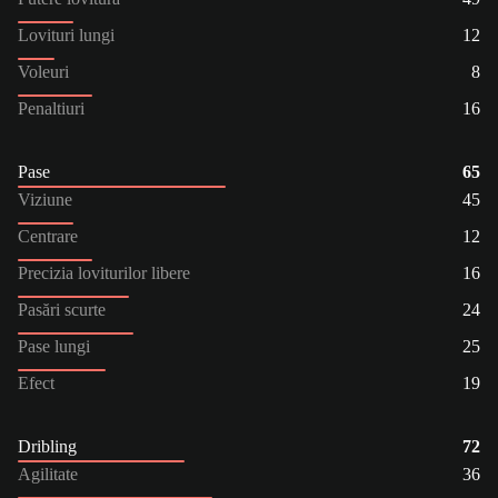
Lovituri lungi
12
Voleuri
8
Penaltiuri
16
Pase
65
Viziune
45
Centrare
12
Precizia loviturilor libere
16
Pasări scurte
24
Pase lungi
25
Efect
19
Dribling
72
Agilitate
36