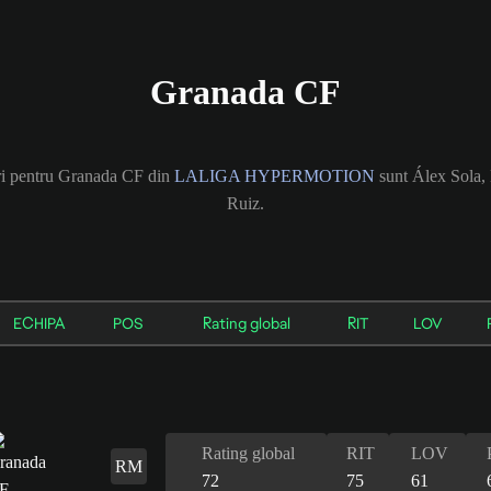
Granada CF
ori pentru Granada CF din
LALIGA HYPERMOTION
sunt Álex Sola,
Ruiz.
ECHIPA
POS
Rating global
RIT
LOV
Rating global
RIT
LOV
RM
72
75
61