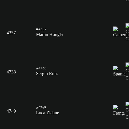
#4357
4357
Martin Hongla
#4738
4738
Sergio Ruiz
#4749
4749
Luca Zidane