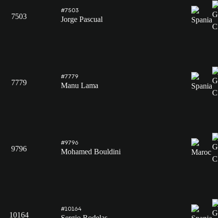
#7503
7503
Jorge Pascual
#7779
7779
Manu Lama
#9796
9796
Mohamed Bouldini
#10164
10164
Sergio Rodelas