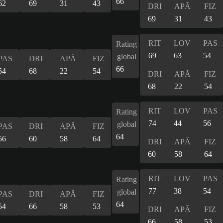
66
62
69
31
43
DRI
APĂ
FIZ
69
31
43
RIT
LOV
PAS
Rating
69
63
54
global
PAS
DRI
APĂ
FIZ
66
54
68
22
54
DRI
APĂ
FIZ
68
22
54
RIT
LOV
PAS
Rating
74
44
56
global
PAS
DRI
APĂ
FIZ
64
56
60
58
64
DRI
APĂ
FIZ
60
58
64
RIT
LOV
PAS
Rating
77
38
54
global
PAS
DRI
APĂ
FIZ
64
54
66
58
53
DRI
APĂ
FIZ
66
58
53