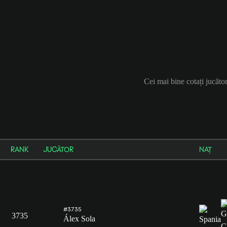
Cei mai bine cotați jucăt
RANK
JUCĂTOR
NAȚ
#3735
3735
Álex Sola