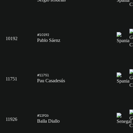
#10192
10192
Pablo Sáenz
#11751
11751
Pau Casadesús
#11926
11926
Baïla Diallo