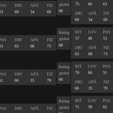
75
66
63
global
PAS
DRI
APĂ
FIZ
68
63
69
34
69
DRI
APĂ
FIZ
69
34
69
RIT
LOV
PAS
Rating
57
48
53
global
PAS
DRI
APĂ
FIZ
68
53
63
68
73
DRI
APĂ
FIZ
63
68
73
RIT
LOV
PAS
Rating
70
66
51
global
PAS
DRI
APĂ
FIZ
66
51
60
35
79
DRI
APĂ
FIZ
60
35
79
RIT
LOV
PAS
Rating
71
58
62
global
PAS
DRI
APĂ
FIZ