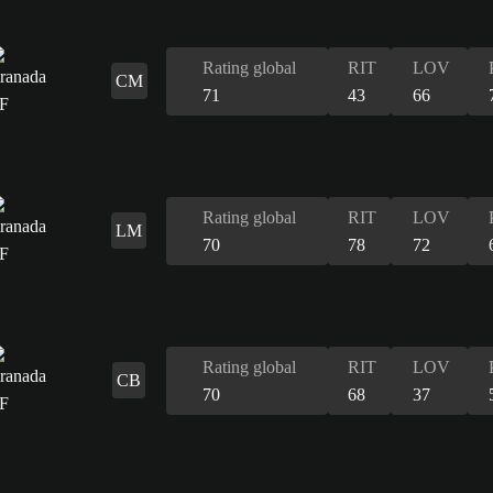
Rating global
RIT
LOV
CM
71
43
66
Rating global
RIT
LOV
LM
70
78
72
Rating global
RIT
LOV
CB
70
68
37