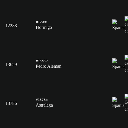
#12288
12288
Hormigo
#13659
13659
Pedro Alemañ
#13786
13786
Astralaga