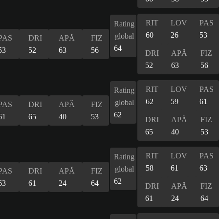
RIT
LOV
PAS
Rating
60
26
53
global
PAS
DRI
APĂ
FIZ
64
53
52
63
56
DRI
APĂ
FIZ
52
63
56
RIT
LOV
PAS
Rating
62
59
61
global
PAS
DRI
APĂ
FIZ
62
61
65
40
53
DRI
APĂ
FIZ
65
40
53
RIT
LOV
PAS
Rating
58
61
63
global
PAS
DRI
APĂ
FIZ
62
63
61
24
64
DRI
APĂ
FIZ
61
24
64