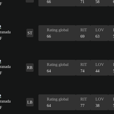
66
71
58
Rating global
RIT
LOV
ST
66
69
63
Rating global
RIT
LOV
RB
64
74
44
Rating global
RIT
LOV
LB
64
77
38