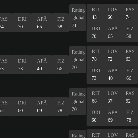
RIT
LOV
PAS
Rating
43
66
74
global
PAS
DRI
APĂ
FIZ
71
74
70
65
58
DRI
APĂ
FIZ
70
65
58
RIT
LOV
PAS
Rating
78
72
63
global
PAS
DRI
APĂ
FIZ
70
63
73
40
66
DRI
APĂ
FIZ
73
40
66
RIT
LOV
PAS
Rating
68
37
52
global
PAS
DRI
APĂ
FIZ
70
52
60
69
78
DRI
APĂ
FIZ
60
69
78
RIT
LOV
PAS
Rating