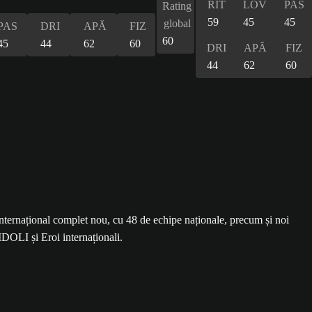
RIT
LOV
PAS
Rating
59
45
45
global
PAS
DRI
APĂ
FIZ
60
45
44
62
60
DRI
APĂ
FIZ
44
62
60
ernațional complet nou, cu 48 de echipe naționale, precum și noi
IDOLI și Eroi internaționali.