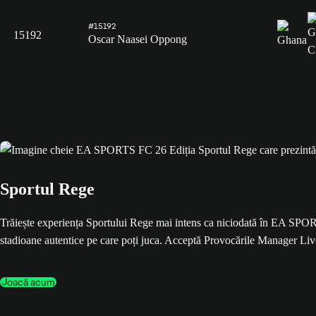
#15192
15192
Oscar Naasei Oppong
Sportul Rege
Trăiește experiența Sportului Rege mai intens ca niciodată în EA SPOR
stadioane autentice pe care poți juca. Acceptă Provocările Manager Live c
Joacă acum