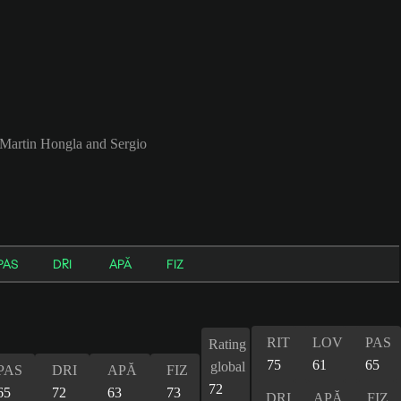
 Martin Hongla and Sergio
PAS
DRI
APĂ
FIZ
RIT
LOV
PAS
Rating
75
61
65
global
PAS
DRI
APĂ
FIZ
72
65
72
63
73
DRI
APĂ
FIZ