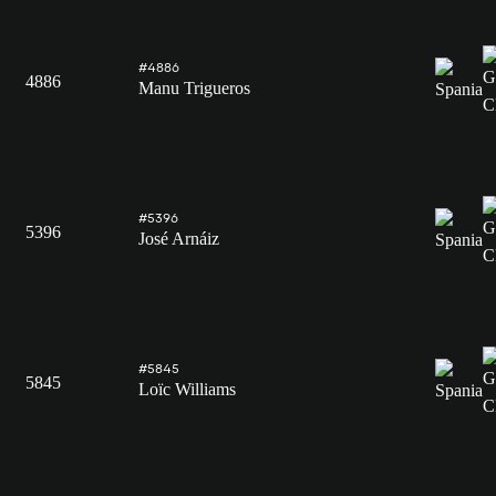
#4886
4886
Manu Trigueros
#5396
5396
José Arnáiz
#5845
5845
Loïc Williams