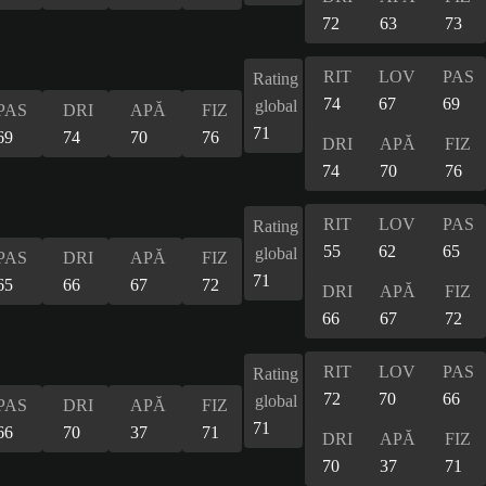
72
63
73
RIT
LOV
PAS
Rating
74
67
69
global
PAS
DRI
APĂ
FIZ
71
69
74
70
76
DRI
APĂ
FIZ
74
70
76
RIT
LOV
PAS
Rating
55
62
65
global
PAS
DRI
APĂ
FIZ
71
65
66
67
72
DRI
APĂ
FIZ
66
67
72
RIT
LOV
PAS
Rating
72
70
66
global
PAS
DRI
APĂ
FIZ
71
66
70
37
71
DRI
APĂ
FIZ
70
37
71