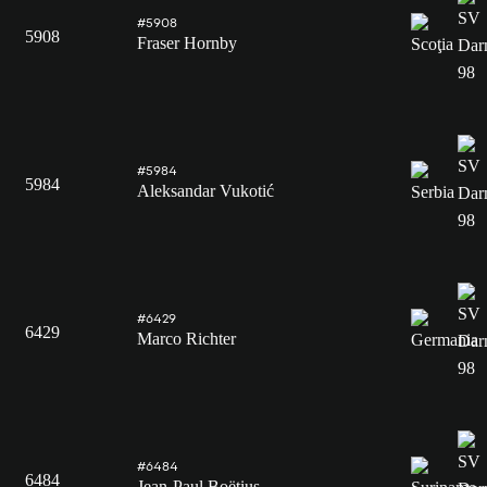
#5908
5908
Fraser Hornby
#5984
5984
Aleksandar Vukotić
#6429
6429
Marco Richter
#6484
6484
Jean-Paul Boëtius