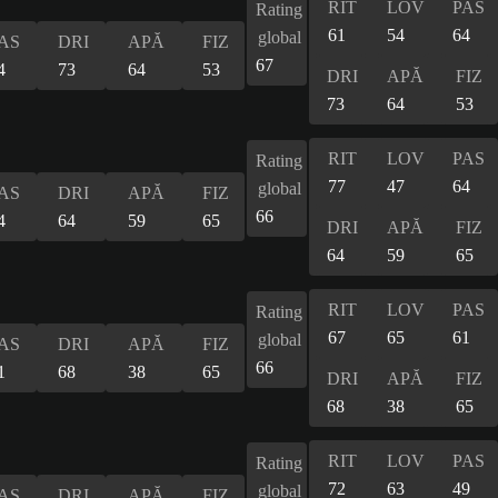
RIT
LOV
PAS
Rating
61
54
64
global
AS
DRI
APĂ
FIZ
67
4
73
64
53
DRI
APĂ
FIZ
73
64
53
RIT
LOV
PAS
Rating
77
47
64
global
AS
DRI
APĂ
FIZ
66
4
64
59
65
DRI
APĂ
FIZ
64
59
65
RIT
LOV
PAS
Rating
67
65
61
global
AS
DRI
APĂ
FIZ
66
1
68
38
65
DRI
APĂ
FIZ
68
38
65
RIT
LOV
PAS
Rating
72
63
49
global
AS
DRI
APĂ
FIZ