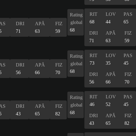
RIT
LOV
PAS
Rating
68
44
65
global
AS
DRI
APĂ
FIZ
68
5
71
63
59
DRI
APĂ
FIZ
71
63
59
RIT
LOV
PAS
Rating
73
35
45
global
AS
DRI
APĂ
FIZ
68
5
56
66
70
DRI
APĂ
FIZ
56
66
70
RIT
LOV
PAS
Rating
46
52
45
global
AS
DRI
APĂ
FIZ
68
5
43
65
82
DRI
APĂ
FIZ
43
65
82