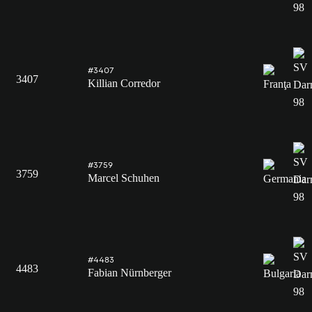
#3407
3407
Killian Corredor
#3759
3759
Marcel Schuhen
#4483
4483
Fabian Nürnberger