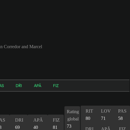
ian Corredor and Marcel
AS
DRI
APĂ
FIZ
RIT
LOV
PAS
Rating
80
71
58
global
AS
DRI
APĂ
FIZ
73
8
69
40
81
DRI
APĂ
FIZ