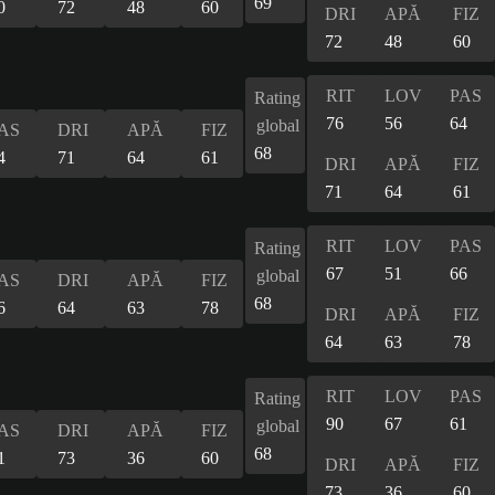
69
0
72
48
60
DRI
APĂ
FIZ
72
48
60
RIT
LOV
PAS
Rating
76
56
64
global
AS
DRI
APĂ
FIZ
68
4
71
64
61
DRI
APĂ
FIZ
71
64
61
RIT
LOV
PAS
Rating
67
51
66
global
AS
DRI
APĂ
FIZ
68
6
64
63
78
DRI
APĂ
FIZ
64
63
78
RIT
LOV
PAS
Rating
90
67
61
global
AS
DRI
APĂ
FIZ
68
1
73
36
60
DRI
APĂ
FIZ
73
36
60