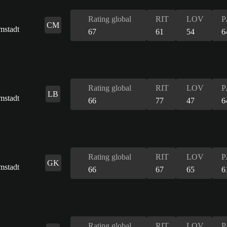
Rating global
RIT
LOV
P
CM
67
61
54
6
Rating global
RIT
LOV
P
LB
66
77
47
6
Rating global
RIT
LOV
P
GK
66
67
65
6
Rating global
RIT
LOV
P