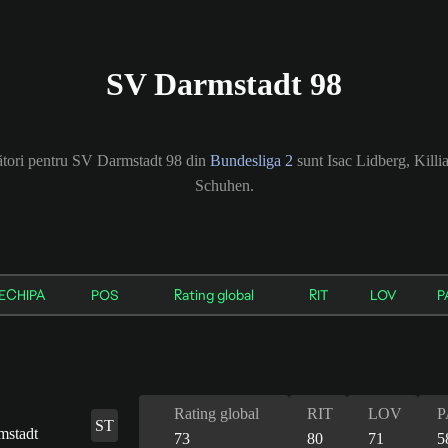
SV Darmstadt 98
cători pentru SV Darmstadt 98 din
Bundesliga 2
sunt Isac Lidberg, Kill
Schuhen.
ECHIPA
POS
Rating global
RIT
LOV
P
Rating global
RIT
LOV
P
ST
73
80
71
5