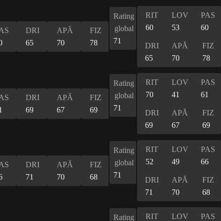
RIT
LOV
PAS
Rating
60
53
60
global
AS
DRI
APĂ
FIZ
71
0
65
70
78
DRI
APĂ
FIZ
65
70
78
RIT
LOV
PAS
Rating
70
41
61
global
AS
DRI
APĂ
FIZ
71
1
69
67
69
DRI
APĂ
FIZ
69
67
69
RIT
LOV
PAS
Rating
52
49
66
global
AS
DRI
APĂ
FIZ
71
6
71
70
68
DRI
APĂ
FIZ
71
70
68
RIT
LOV
PAS
Rating