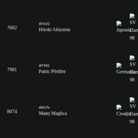
#7602
7602
Hiroki Akiyama
#7981
7981
Patric Pfeiffer
#8074
8074
Matej Maglica