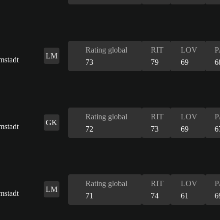
Rating global
RIT
LOV
P
LM
73
79
69
6
Rating global
RIT
LOV
P
GK
72
73
69
6
Rating global
RIT
LOV
P
LM
71
74
61
6