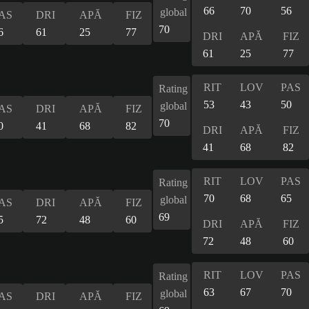
66
70
56
global
AS
DRI
APĂ
FIZ
70
6
61
25
77
DRI
APĂ
FIZ
61
25
77
RIT
LOV
PAS
Rating
53
43
50
global
AS
DRI
APĂ
FIZ
70
0
41
68
82
DRI
APĂ
FIZ
41
68
82
RIT
LOV
PAS
Rating
70
68
65
global
AS
DRI
APĂ
FIZ
69
5
72
48
60
DRI
APĂ
FIZ
72
48
60
RIT
LOV
PAS
Rating
63
67
70
global
AS
DRI
APĂ
FIZ