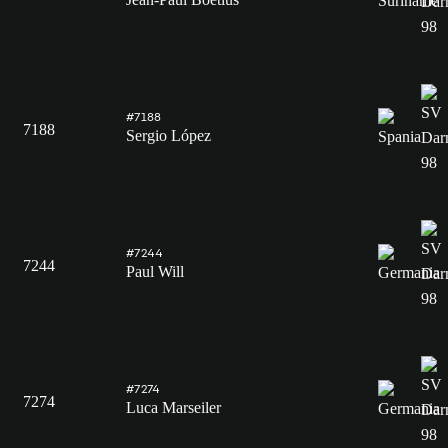
#7188
7188
Sergio López
#7244
7244
Paul Will
#7274
7274
Luca Marseiler