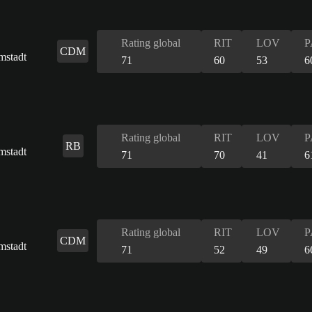
Rating global
RIT
LOV
P
CDM
71
60
53
6
Rating global
RIT
LOV
P
RB
71
70
41
6
Rating global
RIT
LOV
P
CDM
71
52
49
6