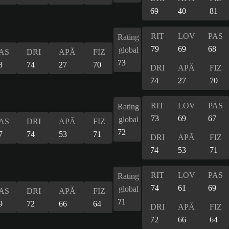
69
40
81
RIT
LOV
PAS
Rating
79
69
68
global
AS
DRI
APĂ
FIZ
73
8
74
27
70
DRI
APĂ
FIZ
74
27
70
RIT
LOV
PAS
Rating
73
69
67
global
AS
DRI
APĂ
FIZ
72
7
74
53
71
DRI
APĂ
FIZ
74
53
71
RIT
LOV
PAS
Rating
74
61
69
global
AS
DRI
APĂ
FIZ
71
9
72
66
64
DRI
APĂ
FIZ
72
66
64