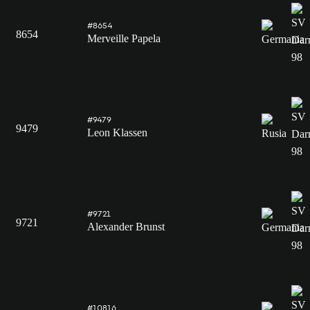
#8654
8654
Merveille Papela
#9479
9479
Leon Klassen
#9721
9721
Alexander Brunst
#10816