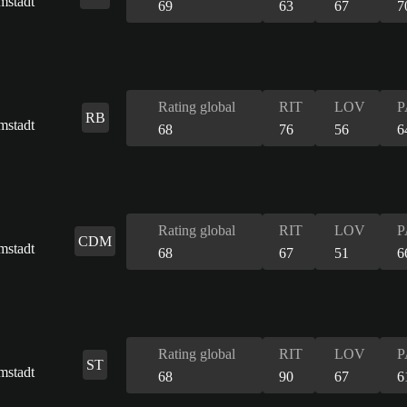
69
63
67
7
Rating global
RIT
LOV
P
RB
68
76
56
6
Rating global
RIT
LOV
P
CDM
68
67
51
6
Rating global
RIT
LOV
P
ST
68
90
67
6