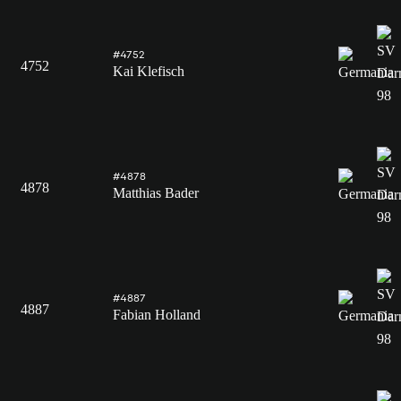
#4752
4752
Kai Klefisch
#4878
4878
Matthias Bader
#4887
4887
Fabian Holland