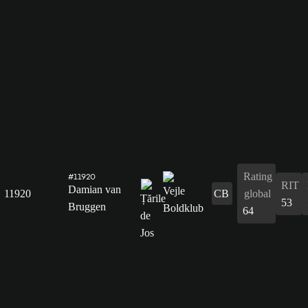
Rating
#11920
RIT
Damian van
11920
CB
global
53
Bruggen
64