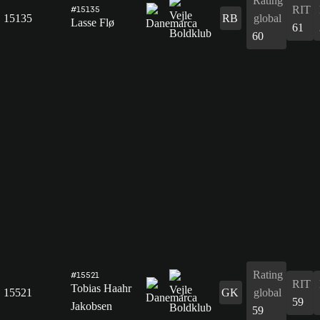
Rating
RIT
#15135
15135
RB
global
Lasse Flø
61
60
Rating
#15521
RIT
Tobias Haahr
15521
GK
global
59
Jakobsen
59