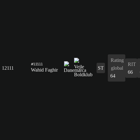
Rating
RIT
#12111
12111
ST
global
Wahid Faghir
66
64