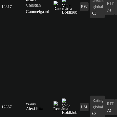
Rating
#12817
RIT
Christian
12817
RW
global
74
Gammelgaard
63
Rating
RIT
#12867
12867
LM
global
Alexi Pitu
72
63