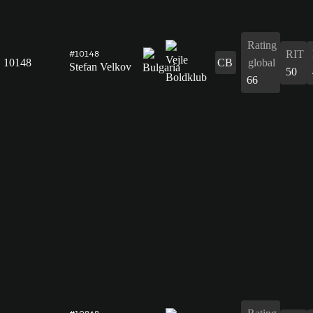
Rating
RIT
#10148
10148
CB
global
Stefan Velkov
50
66