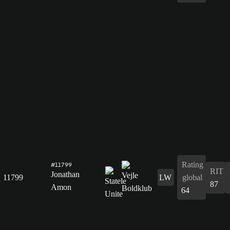
Rating
#11799
RIT
Jonathan
11799
LW
global
87
Amon
64