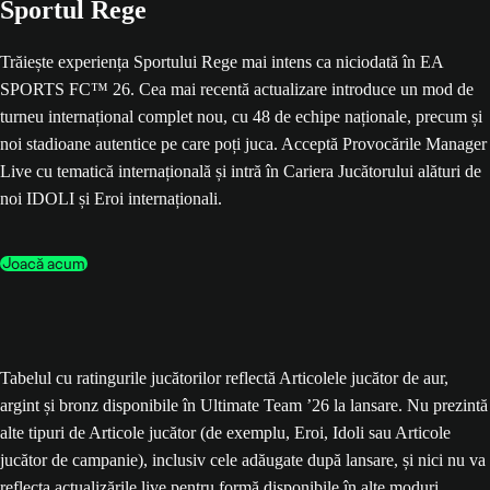
Sportul Rege
Trăiește experiența Sportului Rege mai intens ca niciodată în EA
SPORTS FC™ 26. Cea mai recentă actualizare introduce un mod de
turneu internațional complet nou, cu 48 de echipe naționale, precum și
noi stadioane autentice pe care poți juca. Acceptă Provocările Manager
Live cu tematică internațională și intră în Cariera Jucătorului alături de
noi IDOLI și Eroi internaționali.
Joacă acum
Tabelul cu ratingurile jucătorilor reflectă Articolele jucător de aur,
argint și bronz disponibile în Ultimate Team ’26 la lansare. Nu prezintă
alte tipuri de Articole jucător (de exemplu, Eroi, Idoli sau Articole
jucător de campanie), inclusiv cele adăugate după lansare, și nici nu va
reflecta actualizările live pentru formă disponibile în alte moduri.