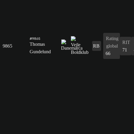
Rating
#9865
RIT
Thomas
9865
RB
global
71
Gundelund
66