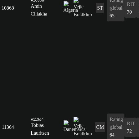
Rating
#10868
RIT
Amin
10868
ST
global
70
Chiakha
65
Rating
#11364
RIT
Tobias
11364
CM
global
72
Lauritsen
64