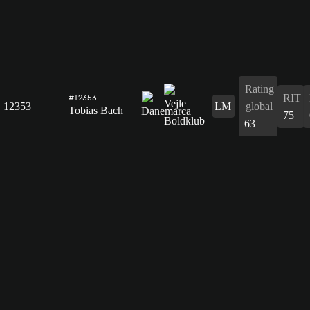
Rating
RIT
#12353
12353
LM
global
Tobias Bach
75
63