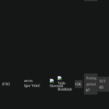
Rating
RIT
#8785
8785
GK
global
Igor Vekić
65
67