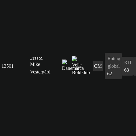
Rating
#13501
RIT
Mike
13501
CM
global
63
Vestergård
62