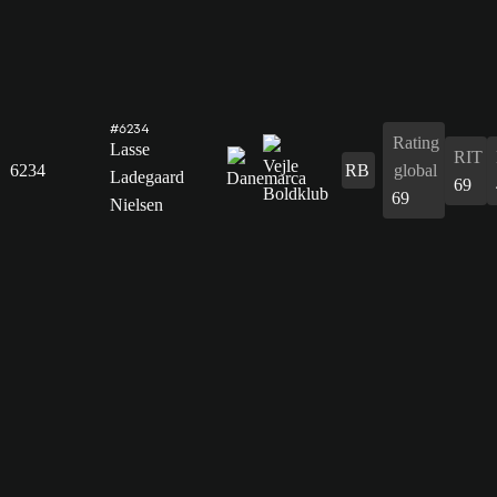
#6234
Rating
Lasse
RIT
6234
RB
global
Ladegaard
69
69
Nielsen