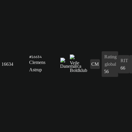
Rating
#16634
RIT
Clemens
16634
CM
global
66
Astrup
56