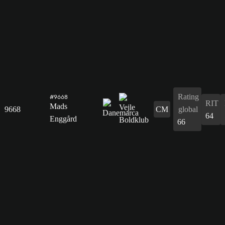
Rating
#9668
RIT
Mads
9668
CM
global
64
Enggård
66