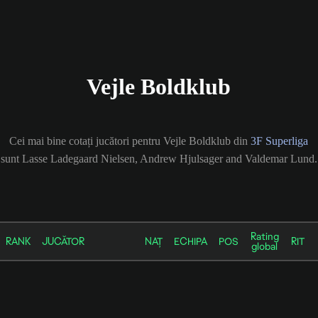
Vejle Boldklub
Cei mai bine cotați jucători pentru Vejle Boldklub din
3F Superliga
sunt Lasse Ladegaard Nielsen, Andrew Hjulsager and Valdemar Lund.
Rating
RANK
JUCĂTOR
NAȚ
ECHIPA
POS
RIT
global