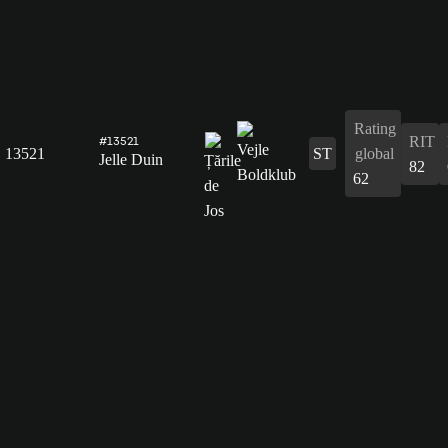
Rating
RIT
#13521
13521
ST
global
Jelle Duin
82
62