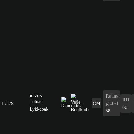
Rating
#15879
RIT
Tobias
15879
CM
global
66
Lykkebak
58