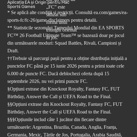
Aplicația EA și Origin pentru Mac
Sports Games
* Se aplică alte condiții și restricții. Consultă
ea.com/games/ea-
sports-fc/fc-26/game-disclaimers
pentru detalii.
** Statisticile sezonului Turneului Mondial din EA SPORTS
FC™ 26 Football Ultimate Team™ se bazează doar pe jocul
din următoarele moduri: Squad Battles, Rivali, Campioni și
Draft.
††Trebuie să parcurgi pașii pentru a obține distribuția inițială a
punctelor FC până pe 15 iunie 2026 pentru a primi toate cele
6.000 de puncte FC. Dacă deblochezi oferta după 15
septembrie 2026, nu vei primi puncte FC.
§Opțiuni extrase din Knockout Royalty, Fantasy FC, FUT
Birthday, Answer the Call și UEFA Road to the Final.
§§Opțiuni extrase din Knockout Royalty, Fantasy FC, FUT
Birthday, Answer the Call și UEFA Road to the Final.
§§§Opțiunile includ câte 1 jucător din fiecare dintre
următoarele: Argentina, Brazilia, Canada, Anglia, Franța,
Germania, Mexic, Țările de Jos, Portugalia, Arabia Saudită,