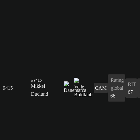
Rating
#9415
RIT
Mikkel
9415
CAM
global
67
Duelund
66