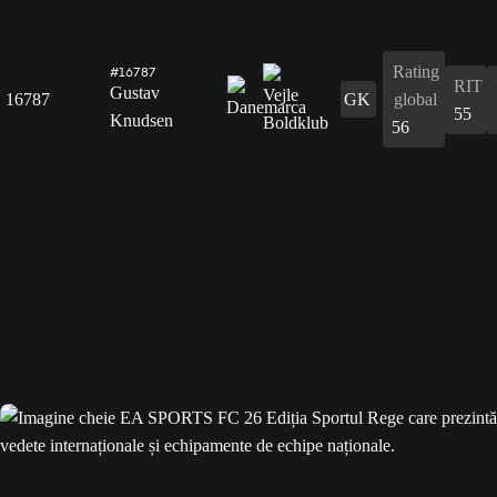
Rating
#16787
RIT
Gustav
16787
GK
global
55
Knudsen
56