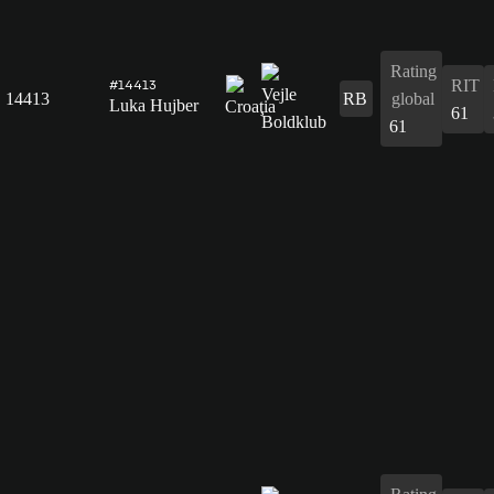
Rating
RIT
#14413
14413
RB
global
Luka Hujber
61
61