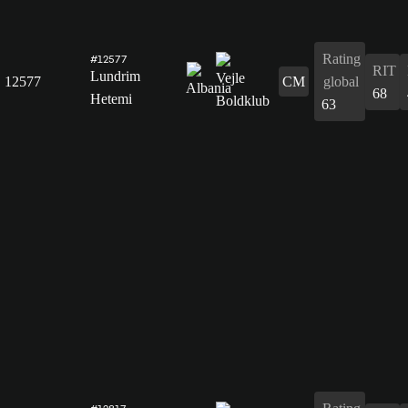
Rating
#12577
RIT
Lundrim
12577
CM
global
68
Hetemi
63