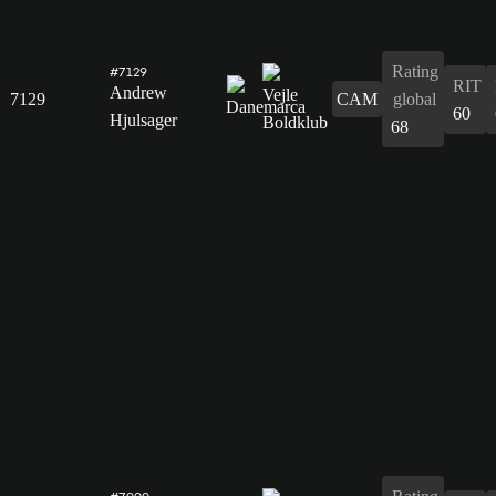
Rating
#7129
RIT
Andrew
7129
CAM
global
60
Hjulsager
68