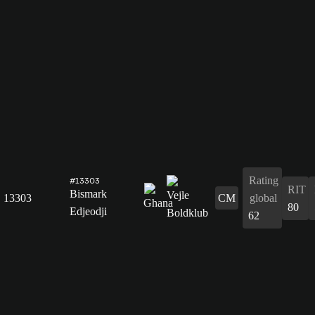
Rating
#13303
RIT
Bismark
13303
CM
global
80
Edjeodji
62