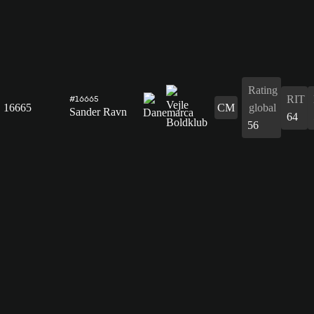
Rating
RIT
#16665
16665
CM
global
Sander Ravn
64
56