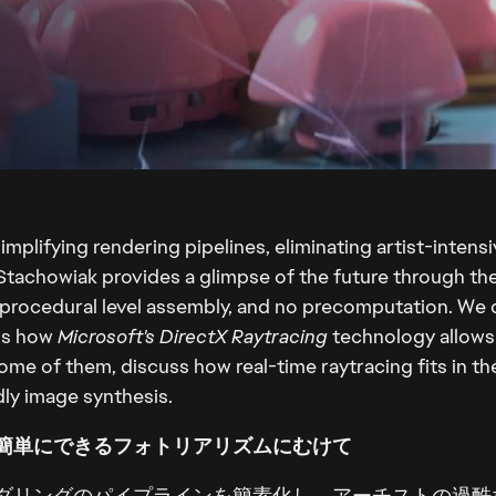
mplifying rendering pipelines, eliminating artist-intens
 Stachowiak provides a glimpse of the future through t
h procedural level assembly, and no precomputation. We di
ss how
Microsoft's DirectX Raytracing
technology allows 
some of them, discuss how real-time raytracing fits in th
dly image synthesis.
簡単にできるフォトリアリズムにむけて
ダリングのパイプラインを簡素化し、アーチストの過酷