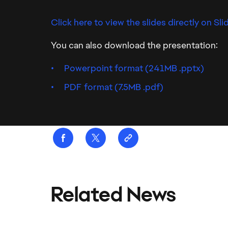
Click here to view the slides directly on Sl
You can also download the presentation:
Powerpoint format (241MB .pptx)
PDF format (7.5MB .pdf)