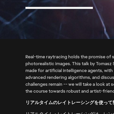
Real-time raytracing holds the promise of si
photorealistic images. This talk by Tomasz
made for artificial intelligence agents, wit
advanced rendering algorithms, and discu
challenges remain -- we will take a look at 
the course towards robust and artist-frien
リアルタイムのレイトレーシングを使って
リアルタイム・レイトレーシングは、レン