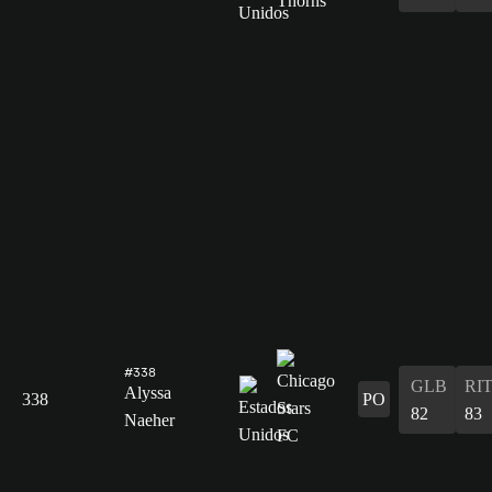
#338
GLB
RI
Alyssa
338
PO
82
83
Naeher