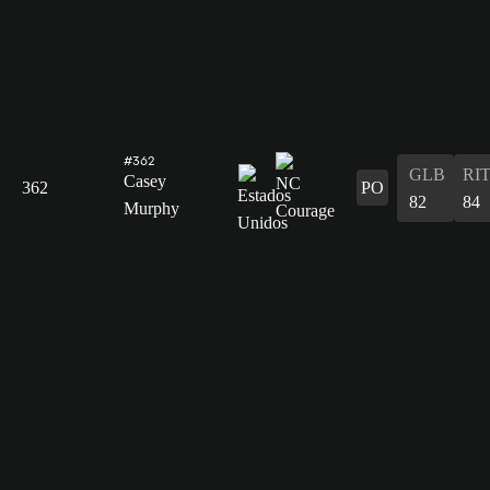
#362
GLB
RI
Casey
362
PO
82
84
Murphy