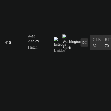
#416
GLB
RI
Ashley
416
DC
82
70
Hatch