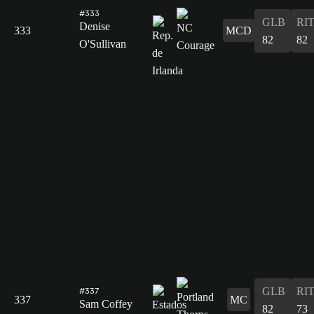
#333
GLB
RI
Denise
333
MCD
82
82
O'Sullivan
GLB
RI
#337
337
MC
Sam Coffey
82
73