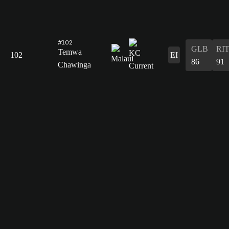
#102
GLB
RI
Temwa
102
EI
86
91
Chawinga