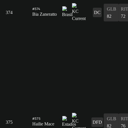
GLB
RI
#374
374
DC
Bia Zaneratto
82
72
GLB
RI
#375
375
DFD
Hailie Mace
82
76