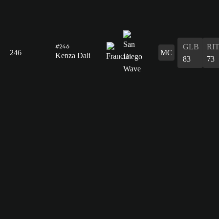
GLB
RI
#246
246
MC
Kenza Dali
83
73