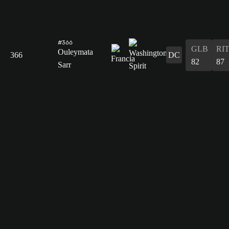
#366
GLB
RI
Ouleymata
366
DC
82
87
Sarr