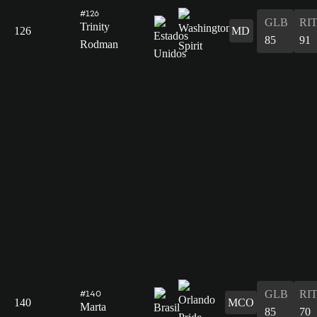
#126
GLB
RI
Trinity
126
MD
85
91
Rodman
GLB
RI
#140
140
MCO
Marta
85
70