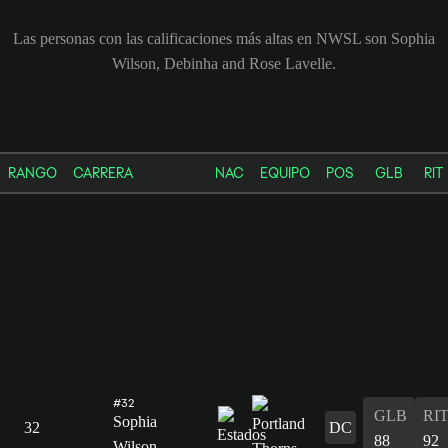
Las personas con las calificaciones más altas en NWSL son Sophia
Wilson, Debinha and Rose Lavelle.
RANGO
CARRERA
NAC
EQUIPO
POS
GLB
RIT
#32
GLB
RI
Sophia
32
DC
88
92
Wilson