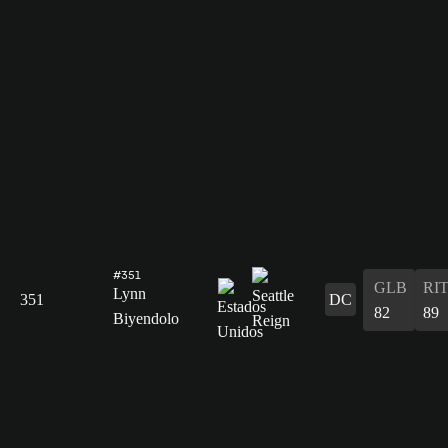
#351
GLB
RI
Lynn
351
DC
82
89
Biyendolo