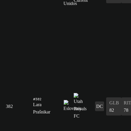
#382
GLB
RI
Lara
382
DC
82
78
Prašnikar