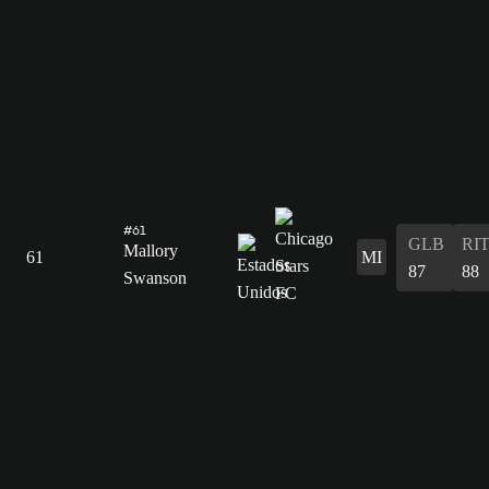
#61
GLB
RI
Mallory
61
MI
87
88
Swanson