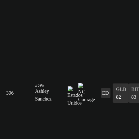
#396
GLB
RI
Ashley
396
ED
82
83
Sanchez