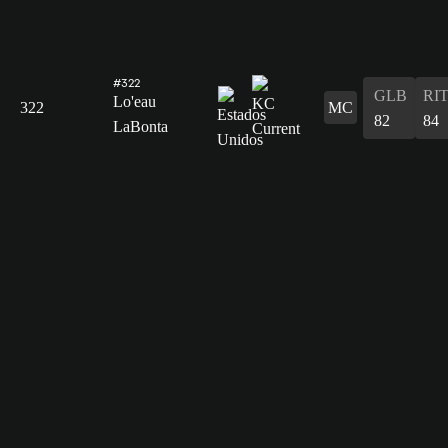
#322
GLB
RI
Lo'eau
322
MC
82
84
LaBonta