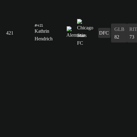
#421
GLB
RI
Kathrin
421
DFC
82
73
Hendrich