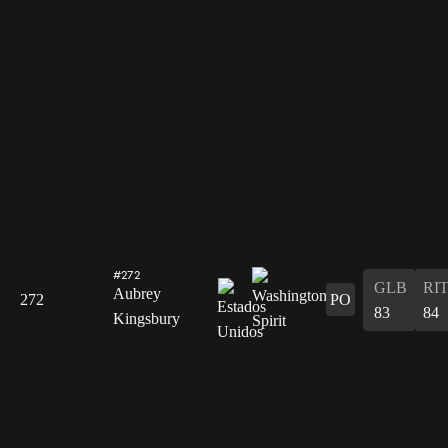
#272
GLB
RI
Aubrey
272
PO
83
84
Kingsbury