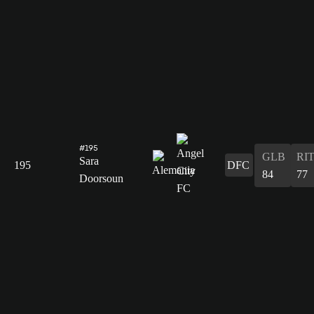
#195
GLB
RI
Sara
195
DFC
84
77
Doorsoun