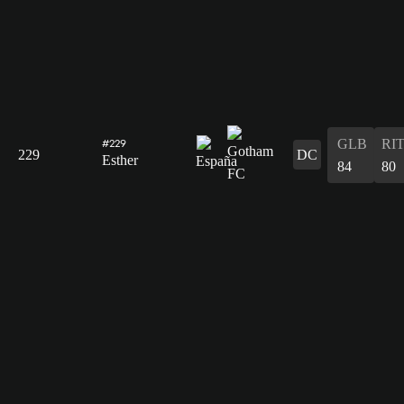
GLB
RI
#229
229
DC
Esther
84
80