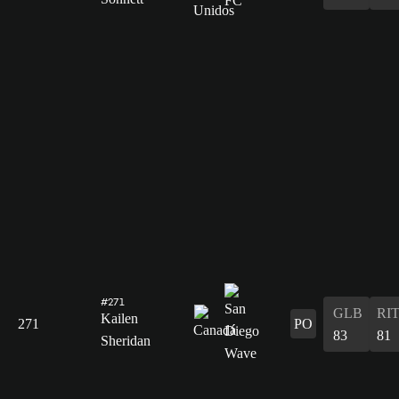
#271
GLB
RI
Kailen
271
PO
83
81
Sheridan