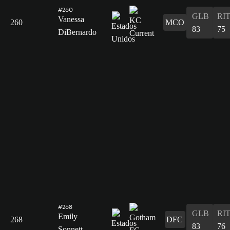
#260
GLB
RI
Vanessa
260
MCO
83
75
DiBernardo
#268
GLB
RI
Emily
268
DFC
83
76
Sonnett