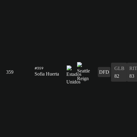
GLB
RI
#359
359
DFD
Sofia Huerta
82
83