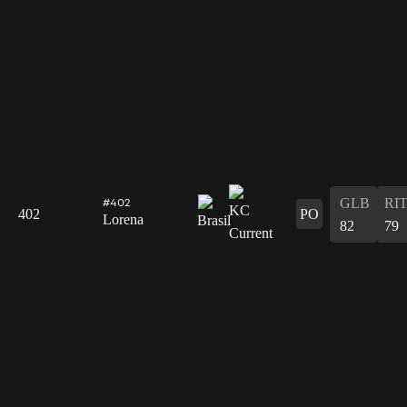
GLB
RI
#402
402
PO
Lorena
82
79