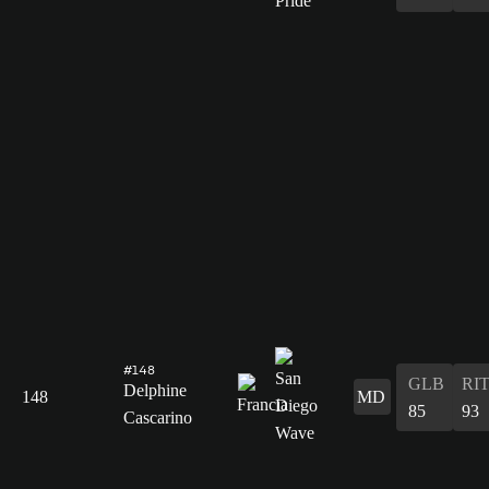
#148
GLB
RI
Delphine
148
MD
85
93
Cascarino