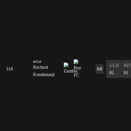
#318
GLB
RI
Racheal
318
MI
82
91
Kundananji