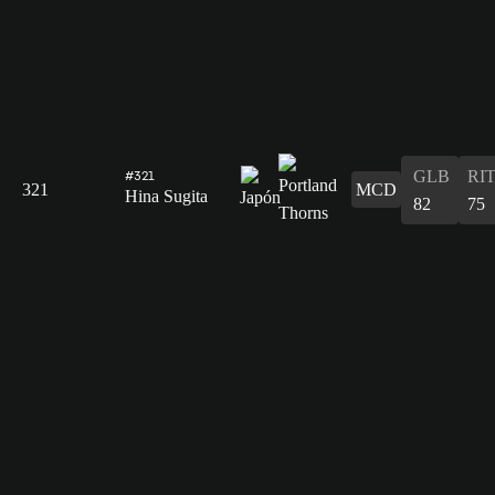
GLB
RI
#321
321
MCD
Hina Sugita
82
75