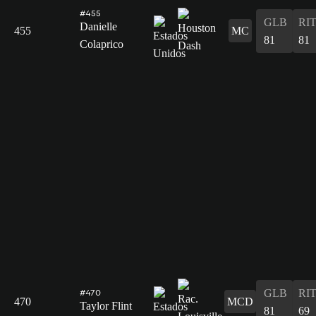
#455
GLB
RI
Danielle
455
MC
81
81
Colaprico
GLB
RI
#470
470
MCD
Taylor Flint
81
69