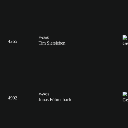
#4265
4265
Tim Siersleben
#4902
4902
Jonas Föhrenbach