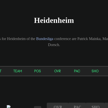
Heidenheim
rs for Heidenheim of the
Bundesliga
conference are Patrick Mainka, Mar
Dorsch.
T
TEAM
POS
OVR
PAC
SHO
OVR
PAC
SHO