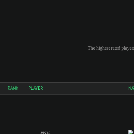
The highest rated playe
RANK
PLAYER
NA
#1914