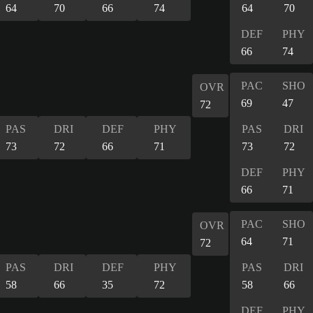
64
70
66
74
64
70
DEF
PHY
66
74
PAC
SHO
OVR
69
47
72
PAS
DRI
DEF
PHY
PAS
DRI
73
72
66
71
73
72
DEF
PHY
66
71
PAC
SHO
OVR
64
71
72
PAS
DRI
DEF
PHY
PAS
DRI
58
66
35
72
58
66
DEF
PHY