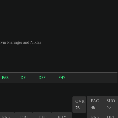
vin Pieringer and Niklas
PAS
DRI
DEF
PHY
PAC
SHO
OVR
46
40
76
PAS
DRI
DEF
PHY
PAS
DRI