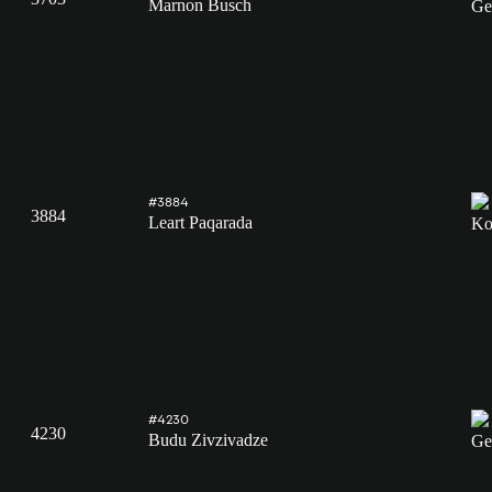
Marnon Busch
#3884
3884
Leart Paqarada
#4230
4230
Budu Zivzivadze