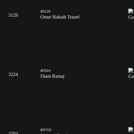
#3129
3129
Omar Haktab Traoré
#3224
3224
Diant Ramaj
#3703
3703