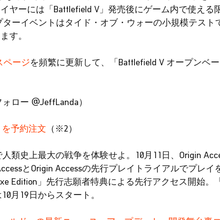
ーには「Battlefield V」発売後にゲーム内で使え
プターイベントはタイド・オブ・ウォーの小規模テスト
います。
ュースページ
を頻繁に更新して、「Battlefield V オープ
fをフォロー @JeffLanda）
 V」を予約注文
（※2）
4、PCで人類史上最大の戦争を体験せよ。10月11日、Origin Acce
cessとOrigin Accessの先行プレイトライアルでプ
 Deluxe Edition」先行志願者特典による先行アクセス開始。「Batt
プレイは10月19日からスタート。