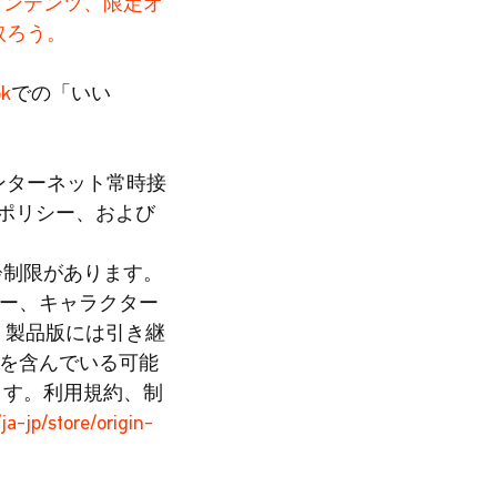
コンテンツ、限定オ
取ろう。
ok
での「いい
インターネット常時接
キーポリシー、および
齢制限があります。
クター、キャラクター
V」製品版には引き継
欠陥を含んでいる可能
ます。利用規約、制
ja-jp/store/origin-