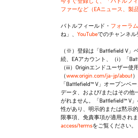
今すぐ登録して、「バトルフ
ファーなど（EAニュース、製
バトルフィールド・
フォーラ
ね」、
YouTube
でのチャンネル
（※）登録は「Battlefie
続、EAアカウント、（i）「Bat
（iii）Originエンドユーザ
（
www.origin.com/ja-jp/about
）
「Battlefield™ V」
データ、および/またはその他一切
がれません。「Battlefie
性があり、明示的または黙示
限事項、免責事項が適用されます。詳細は、
access/terms
をご覧ください。