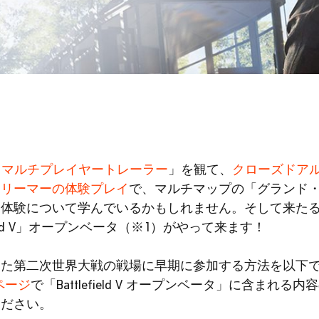
eld™ V マルチプレイヤートレーラー
」を観て、
クローズドア
トリーマーの体験プレイ
で、マルチマップの「グランド
験について学んでいるかもしれません。そして来たる9月…
ttlefield V」オープンベータ（※1）がやって来ます！
った第二次世界大戦の戦場に早期に参加する方法を以下
スページ
で「Battlefield V オープンベータ」に含まれ
ください。