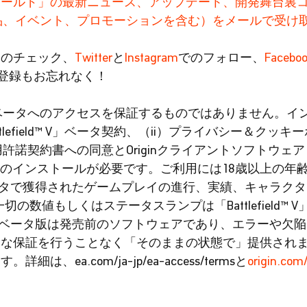
ィールド」の最新ニュース、アップデート、開発舞台裏
品、イベント、プロモーションを含む）をメールで受け
ム
のチェック、
Twitter
と
Instagram
でのフォロー、
Facebo
登録もお忘れなく！
ld V」ベータへのアクセスを保証するものではありません。
tlefield™ V」ベータ契約、（ii）プライバシー＆クッ
ー使用許諾契約書への同意とOriginクライアントソフトウェア
のインストールが必要です。ご利用には18歳以上の年
オープンベータで獲得されたゲームプレイの進行、実績、キャラ
の数値もしくはステータスランプは「Battlefield™ 
ld™ V」ベータ版は発売前のソフトウェアであり、エラーや
的な保証を行うことなく「そのままの状態で」提供され
ea.com/ja-jp/ea-access/termsと
origin.com/