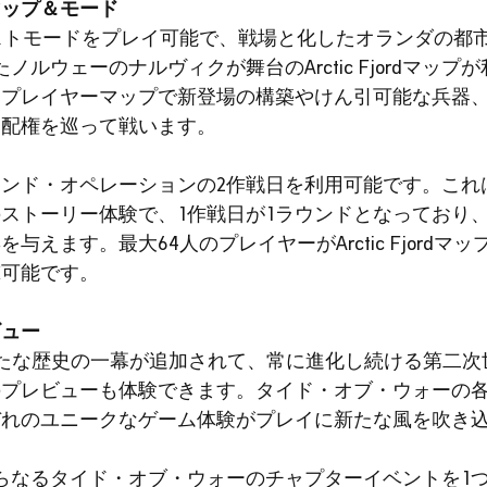
マップ＆モード
ストモードをプレイ可能で、戦場と化したオランダの都
いたノルウェーのナルヴィクが舞台のArctic Fjordマッ
チプレイヤーマップで新登場の構築やけん引可能な兵器
支配権を巡って戦います。
ンド・オペレーションの2作戦日を利用可能です。これ
ストーリー体験で、1作戦日が1ラウンドとなっており
えます。最大64人のプレイヤーがArctic Fjordマ
撃可能です。
ビュー
たな歴史の一幕が追加されて、常に進化し続ける第二次
のプレビューも体験できます。タイド・オブ・ウォーの
ぞれのユニークなゲーム体験がプレイに新たな風を吹き
らなるタイド・オブ・ウォーのチャプターイベントを1つ