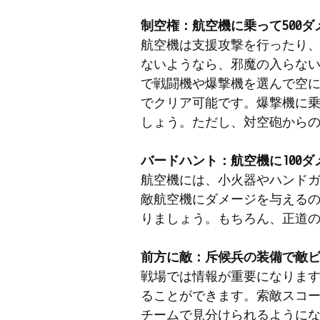
制空権：航空機に乗って500
航空機は支援攻撃を行ったり
ないようなら、邪魔の入らな
で戦闘機や爆撃機を選んで空
でクリア可能です。爆撃機に
しょう。ただし、対空砲から
バードハント：航空機に100
航空機には、小火器やハンド
敵航空機にダメージを与える
りましょう。もちろん、正道
前方に敵：斥候兵の装備で敵ビ
戦場では情報が重要になりま
ることができます。索敵スコ
チームで見分けられるように