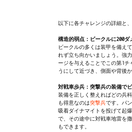
以下に各チャレンジの詳細と
構造的弱点：ビークルに200
ビークルの多くは装甲を備え
れず立ち向かいましょう。強
ージを与えることでこの第1チ
うにして近づき、側面や背後
対戦車歩兵：突撃兵の装備でビ
装備を正しく整えればどの兵
も得意なのは
突撃兵
です。パン
吸着ダイナマイトを投げて起
で、その途中に対戦車地雷を
もできます。