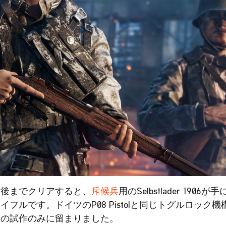
最後までクリアすると、
斥候兵
用のSelbstlader 190
フルです。ドイツのP08 Pistolと同じトグルロック
数の試作のみに留まりました。