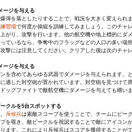
ダメージを与える
、爆弾を落としたりすることで、戦況を大きく変えられ
い
練習場
で何度か操縦を訓練してみましょう。このチャ
に上がり、攻撃を行います。他の航空機や地上標的にダ
乗っているなら、争奪中のフラッグなどの人口の多い場
の攻撃には注意してください。クリアした後は次のチャ
ダメージを与える
ガンを含めてあらゆる武器でダメージを与えられます。
のに適した対空砲が置かれています。対空砲を見つけて
のドッグファイトで敵航空機にダメージを与えても構い
ークルを5台スポットする
す。
斥候兵
は索敵スコープを使うことで、チームにビー
ープを覗き、敵ビークルを視認することで敵にアイコン
なります。これにより斥候兵はスコアを獲得することが